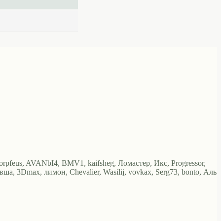
Morpfeus, AVANbI4, BMV1, kaifsheg, Ломастер, Икс, Progressor,
евша, 3Dmax, лимон, Chevalier, Wasilij, vovkax, Serg73, bonto, Альк