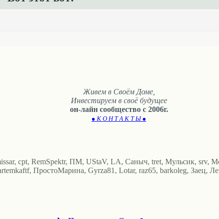
Живем в Своём Доме,
Инвестируем в своё будущее
он-лайн сообщество с 2006г.
● К О Н Т А К Т Ы ●
missar, cpt, RemSpektr, ПМ, UStaV, LA, Саныч, tret, Мульсик, srv, 
, artemkaftf, ПростоМарина, Gyrza81, Lotar, raz65, barkoleg, Заец, Л