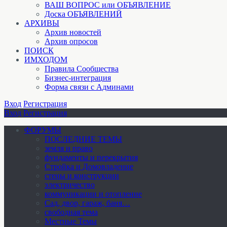
ВАШ ВОПРОС или ОБЪЯВЛЕНИЕ
Доска ОБЪЯВЛЕНИЙ
АРХИВЫ
Архив новостей
Архив опросов
ПОИСК
ИМХОДОМ
Правила Сообщества
Бизнес-интеграция
Форма связи с Админами
Вход
Регистрация
Вход
Регистрация
ФОРУМЫ
ПОСЛЕДНИЕ ТЕМЫ
земля и право
фундаменты и перекрытия
Стройка и Домовладение
стены и конструкции
электричество
коммуникации и отопление
Cад, двор, гараж, баня…
свободная тема
Местные Темы