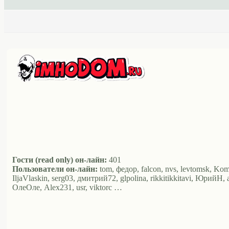
Гости (read only) он-лайн:
401
Пользователи он-лайн:
tom, федор, falcon, nvs, levtomsk, Ko
IljaVlaskin, serg03, дмитрий72, glpolina, rikkitikkitavi, ЮрийН
ОлеОле, Alex231, usr, viktorc …