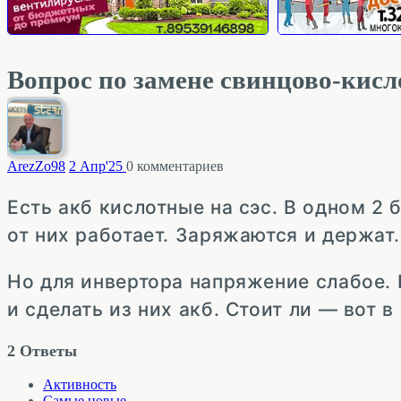
Вопрос по замене свинцово-кисл
ArezZo
98
2 Апр'25
0
комментариев
Есть акб кислотные на сэс. В одном 2 
от них работает. Заряжаются и держат
Но для инвертора напряжение слабое. 
и сделать из них акб. Стоит ли — вот 
2
Ответы
Активность
Самые новые