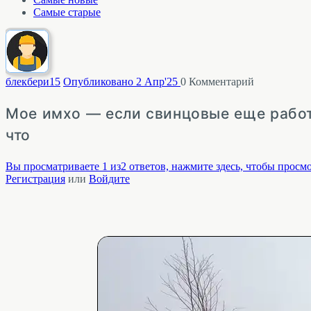
Самые старые
блекбери
15
Опубликовано 2 Апр'25
0
Комментарий
Мое имхо — если свинцовые еще работ
что
Вы просматриваете 1 из2 ответов, нажмите здесь, чтобы просмо
Регистрация
или
Войдите