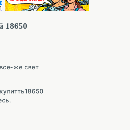
й 18650
 все-же свет
 купитть18650
есь.