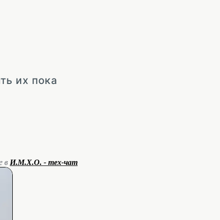
ть их пока
е в
И.М.Х.О. - тех-чат