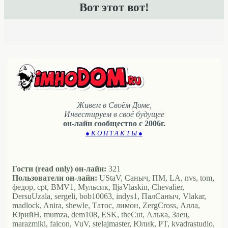
Вот этот вот!
Живем в Своём Доме,
Инвестируем в своё будущее
он-лайн сообщество с 2006г.
● К О Н Т А К Т Ы ●
Гости (read only) он-лайн:
321
Пользователи он-лайн:
UStaV, Саныч, ПМ, LA, nvs, tom,
федор, cpt, BMV1, Мульсик, IljaVlaskin, Chevalier,
DersuUzala, sergeli, bob10063, indys1, ПалСаныч, Vlakar,
madlock, Anira, shewle, Татос, лимон, ZergCross, Алла,
ЮрийН, mumza, dem108, ESK, theCut, Алька, Заец,
marazmiki, falcon, VuV, stelajmaster, Юлиk, PT, kvadrastudio,