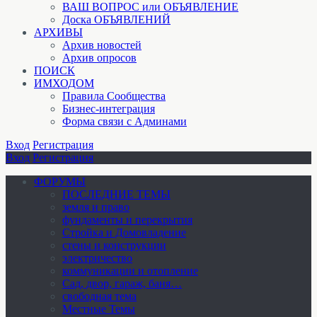
ВАШ ВОПРОС или ОБЪЯВЛЕНИЕ
Доска ОБЪЯВЛЕНИЙ
АРХИВЫ
Архив новостей
Архив опросов
ПОИСК
ИМХОДОМ
Правила Сообщества
Бизнес-интеграция
Форма связи с Админами
Вход
Регистрация
Вход
Регистрация
ФОРУМЫ
ПОСЛЕДНИЕ ТЕМЫ
земля и право
фундаменты и перекрытия
Стройка и Домовладение
стены и конструкции
электричество
коммуникации и отопление
Cад, двор, гараж, баня…
свободная тема
Местные Темы