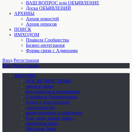
ВАШ ВОПРОС или ОБЪЯВЛЕНИЕ
Доска ОБЪЯВЛЕНИЙ
АРХИВЫ
Архив новостей
Архив опросов
ПОИСК
ИМХОДОМ
Правила Сообщества
Бизнес-интеграция
Форма связи с Админами
Вход
Регистрация
Вход
Регистрация
ФОРУМЫ
ПОСЛЕДНИЕ ТЕМЫ
земля и право
фундаменты и перекрытия
Стройка и Домовладение
стены и конструкции
электричество
коммуникации и отопление
Cад, двор, гараж, баня…
свободная тема
Местные Темы