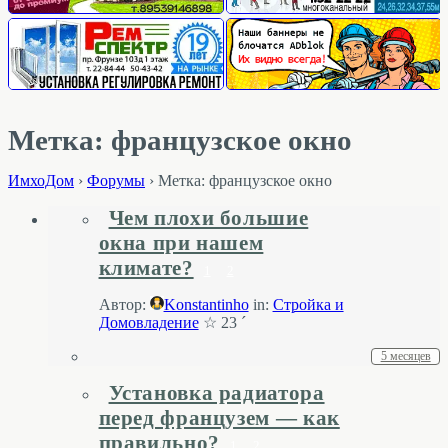
Метка: французское окно
ИмхоДом
›
Форумы
›
Метка: французское окно
Чем плохи большие
окна при нашем
климате?
1
2
Автор:
Konstantinho
in:
Стройка и
Домовладение
☆ 23 ´
5 месяцев
Установка радиатора
перед французем — как
правильно?
1
2