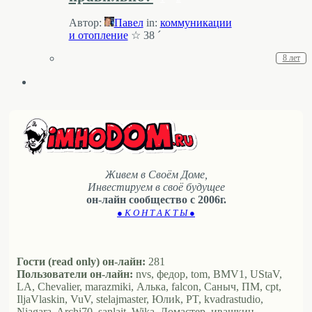
Автор:
Павел
in:
коммуникации
и отопление
☆ 38 ´
8 лет
Живем в Своём Доме,
Инвестируем в своё будущее
он-лайн сообщество с 2006г.
● К О Н Т А К Т Ы ●
Гости (read only) он-лайн:
281
Пользователи он-лайн:
nvs, федор, tom, BMV1, UStaV,
LA, Chevalier, marazmiki, Алька, falcon, Саныч, ПМ, cpt,
IljaVlaskin, VuV, stelajmaster, Юлиk, PT, kvadrastudio,
Niagara, Archi70, sanlait, Wika, Ломастер, ивашкин,