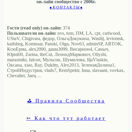
он-лайн сообщество с 2006г.
● К О Н Т А К Т Ы ●
Гости (read only) он-лайн:
374
Пользователи он-лайн:
nvs, tom, ПМ, LA, cpt, carlwood,
UStaV, Chigivara, федор, ОльгаДокукина, Wasilij, levtomsk,
kaifsheg, Komissar, Panski, Olga, Nov63, adminSP, ABTOK,
КсюЕрма, alex2000, даша3099, Висариoн4, Саныч,
ЮрийН, Zarina, theCut, ЛеонидМаркович, Oliyshi,
marazmiki, falcon, Мульсик, Шумилова, IljaVlaskin,
Оксана, xiao, Ray, Dukitty, Alex2013, ЗеленаяДолина1,
СтройИндустрия, vlads7, RemSpektr, Inna, slavaant, vovkax,
Chevalier, Заец …
⛳ Правила Сообщества
➳ Как что тут работает