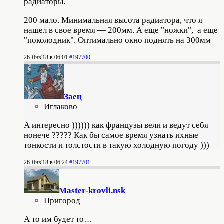
радиаторы.
200 мало. Минимальная высота радиатора, что я
нашел в свое время — 200мм. А еще "ножки", а еще
"поколодник". Оптимально окно поднять на 300мм
26 Янв'18 в 06:01
#197700
Заец
Иглаково
А интересно )))))) как французы вели и ведут себя
нонече ????? Как бы самое время узнать ихные
тонкости и толстости в такую холодную погоду )))
26 Янв'18 в 06:24
#197701
Master-krovli.nsk
Пригород
А то им будет то…