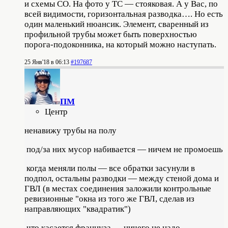
и схемы СО. На фото у ТС — стояковая. А у Вас, по
всей видимости, горизонтальная разводка…. Но есть
один маленький нюансик. Элемент, сваренный из
профильной трубы может быть поверхностью
порога-подоконника, на который можно наступать.
25 Янв'18 в 06:13
#197687
ПМ
Центр
ненавижу трубы на полу
под/за них мусор набивается — ничем не промоешь
когда меняли полы — все обратки засунули в
подпол, остальны разводки — между стеной дома и
ГВЛ (в местах соединения заложили контрольные
ревизионные "окна из того же ГВЛ, сделав из
направляющих "квадратик")
что касается француза — ничего не надо