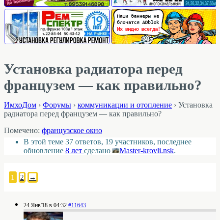
Установка радиатора перед
французем — как правильно?
ИмхоДом
›
Форумы
›
коммуникации и отопление
›
Установка
радиатора перед французем — как правильно?
Помечено:
французское окно
В этой теме 37 ответов, 19 участников, последнее
обновление
8 лет
сделано
Master-krovli.nsk
.
1
2
→
24 Янв'18 в 04:32
#11643