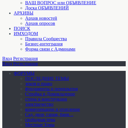
ВАШ ВОПРОС или ОБЪЯВЛЕНИЕ
Доска ОБЪЯВЛЕНИЙ
АРХИВЫ
Архив новостей
Архив опросов
ПОИСК
ИМХОДОМ
Правила Сообщества
Бизнес-интеграция
Форма связи с Админами
Вход
Регистрация
Вход
Регистрация
ФОРУМЫ
ПОСЛЕДНИЕ ТЕМЫ
земля и право
фундаменты и перекрытия
Стройка и Домовладение
стены и конструкции
электричество
коммуникации и отопление
Cад, двор, гараж, баня…
свободная тема
Местные Темы