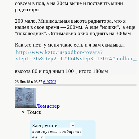
совсем в пол, а на 20см выше и поставить мини
радиаторы.
200 мало. Минимальная высота радиатора, что я
нашел в свое время — 200мм. А еще "ножки", а еще
"поколодник". Оптимально окно поднять на 300мм
Как это нет, у меня такие есть и я вам скидывал.
http://www.kzto.ru/podbor-tovara?
step1=30&step2=12964&step3=13074#podbor__
высота 80 и под ними 100 , итого 180мм
26 Янв'18 в 06:57
#197703
Ломастер
Томск
Заец wrote: