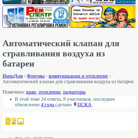
Автоматический клапан для
стравливания воздуха из
батареи
ИмхоДом
›
Форумы
›
коммуникации и отопление
›
Автоматический клапан для стравливания воздуха из батареи
Помечено:
кран
,
отопление
,
радиаторы
В этой теме 24 ответа, 9 участников, последнее
обновление
4 года
сделано
ЦСКА
.
1
2
→