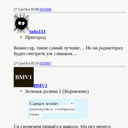
27 Сен'18 в 05:00
#203606
Solo333
Пригород
Комиссар, такие самый лучшие… Но на радиаторах
будят смотреть уж слишком…
27 Сен'18 в 05:10
#203607
BMV1
Зеленая долина 2 (Корнилово)
Саныч wrote:
Со сременем пришёл к выводу, что нет ничего