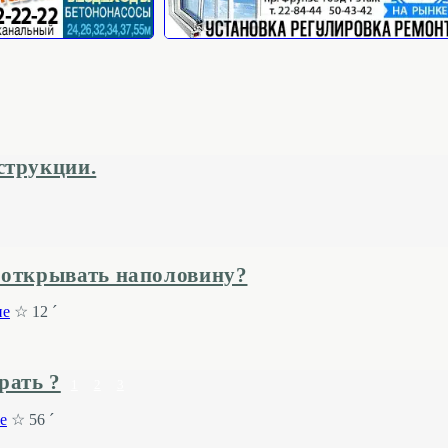
струкции.
 открывать наполовину?
ие
☆ 12 ´
рать ?
1
2
3
е
☆ 56 ´