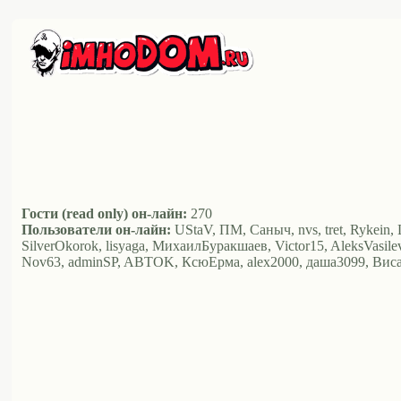
Гости (read only) он-лайн:
270
Пользователи он-лайн:
UStaV, ПМ, Саныч, nvs, tret, Rykein, L
SilverOkorok, lisyaga, МихаилБуракшаев, Victor15, AleksVasilev,
Nov63, adminSP, ABTOK, КсюЕрма, alex2000, даша3099, Ви