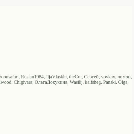
oonsafari, Ruslan1984, IljaVlaskin, theCut, Сергей, vovkax, лимон,
lwood, Chigivara, ОльгаДокукина, Wasilij, kaifsheg, Panski, Olga,