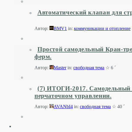
Автоматический клапан для стр
2
Автор:
BMV1
in:
коммуникации и отопление
Простой самодельный Кран-тре
ферм.
Автор:
Master
in:
свободная тема
☆ 6 ´
(7) ИТОГИ-2017. Самодельный 
перчаточном управлении.
1
2
Автор:
AVANbI4
in:
свободная тема
☆ 40 ´