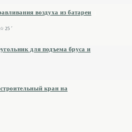
авливания воздуха из батареи
1
☆ 25 ´
угольник для подъема бруса и
строительный кран на