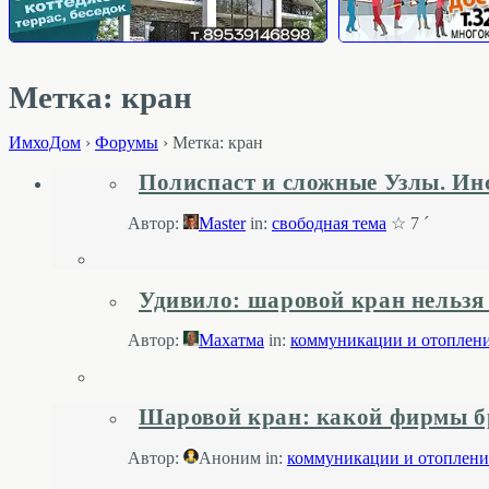
Метка: кран
ИмхоДом
›
Форумы
›
Метка: кран
Полиспаст и сложные Узлы. Ин
Автор:
Master
in:
свободная тема
☆ 7 ´
Удивило: шаровой кран нельзя
Автор:
Махатма
in:
коммуникации и отоплен
Шаровой кран: какой фирмы б
Автор:
Аноним
in:
коммуникации и отоплени