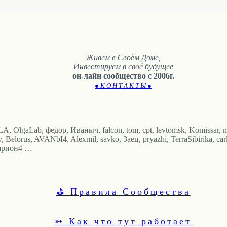
Живем в Своём Доме,
Инвестируем в своё будущее
он-лайн сообщество с 2006г.
● К О Н Т А К Т Ы ●
A, OlgaLab, федор, Иваныч, falcon, tom, cpt, levtomsk, Komissar, m
 Belorus, AVANbI4, Alexmil, savko, Заец, pryazhi, TerraSibirika, car
сариoн4 …
⛳ Правила Сообщества
➳ Как что тут работает