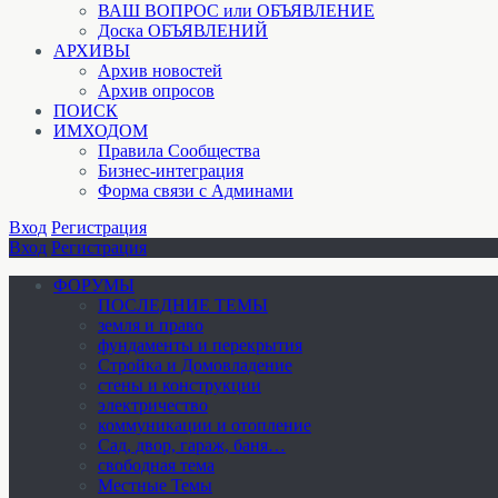
ВАШ ВОПРОС или ОБЪЯВЛЕНИЕ
Доска ОБЪЯВЛЕНИЙ
АРХИВЫ
Архив новостей
Архив опросов
ПОИСК
ИМХОДОМ
Правила Сообщества
Бизнес-интеграция
Форма связи с Админами
Вход
Регистрация
Вход
Регистрация
ФОРУМЫ
ПОСЛЕДНИЕ ТЕМЫ
земля и право
фундаменты и перекрытия
Стройка и Домовладение
стены и конструкции
электричество
коммуникации и отопление
Cад, двор, гараж, баня…
свободная тема
Местные Темы