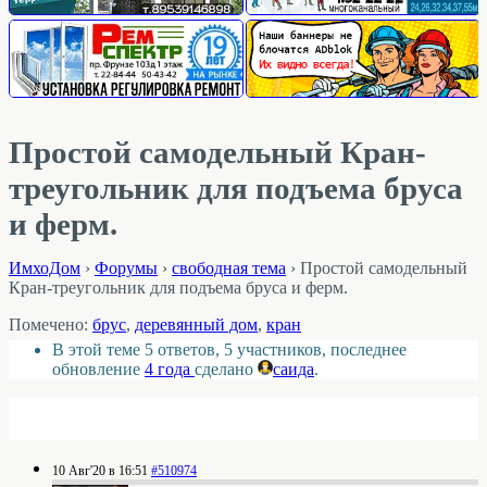
Простой самодельный Кран-
треугольник для подъема бруса
и ферм.
ИмхоДом
›
Форумы
›
свободная тема
›
Простой самодельный
Кран-треугольник для подъема бруса и ферм.
Помечено:
брус
,
деревянный дом
,
кран
В этой теме 5 ответов, 5 участников, последнее
обновление
4 года
сделано
саида
.
10 Авг'20 в 16:51
#510974