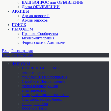
ВАШ ВОПРОС или ОБЪЯВЛЕНИЕ
Доска ОБЪЯВЛЕНИЙ
АРХИВЫ
Архив новостей
Архив опросов
ПОИСК
ИМХОДОМ
Правила Сообщества
Бизнес-интеграция
Форма связи с Админами
Вход
Регистрация
Вход
Регистрация
ФОРУМЫ
ПОСЛЕДНИЕ ТЕМЫ
земля и право
фундаменты и перекрытия
Стройка и Домовладение
стены и конструкции
электричество
коммуникации и отопление
Cад, двор, гараж, баня…
свободная тема
Местные Темы