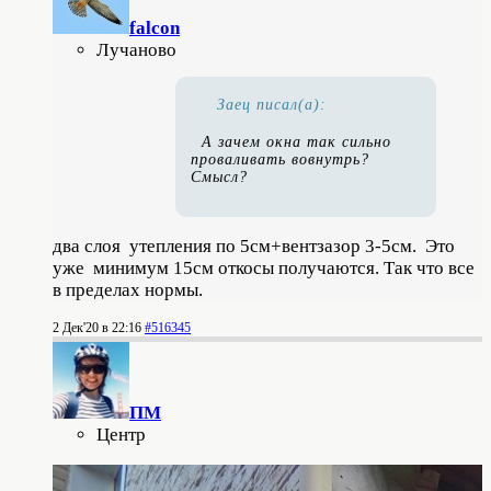
falcon
Лучаново
Заец писал(а):
А зачем окна так сильно
проваливать вовнутрь?
Смысл?
два слоя утепления по 5см+вентзазор 3-5см. Это
уже минимум 15см откосы получаются. Так что все
в пределах нормы.
2 Дек'20 в 22:16
#516345
ПМ
Центр