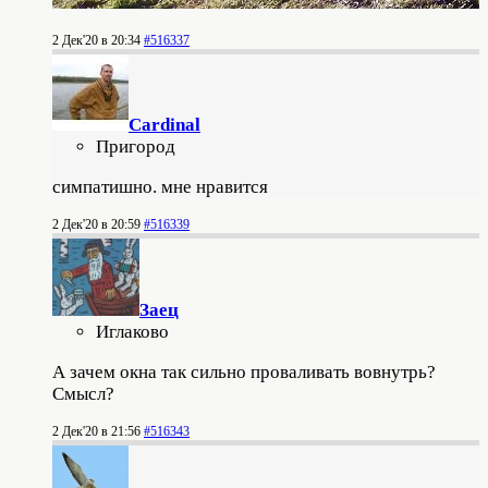
2 Дек'20 в 20:34
#516337
Cardinal
Пригород
симпатишно. мне нравится
2 Дек'20 в 20:59
#516339
Заец
Иглаково
А зачем окна так сильно проваливать вовнутрь?
Смысл?
2 Дек'20 в 21:56
#516343