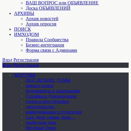
ВАШ ВОПРОС или ОБЪЯВЛЕНИЕ
Доска ОБЪЯВЛЕНИЙ
АРХИВЫ
Архив новостей
Архив опросов
ПОИСК
ИМХОДОМ
Правила Сообщества
Бизнес-интеграция
Форма связи с Админами
Вход
Регистрация
Вход
Регистрация
ФОРУМЫ
ПОСЛЕДНИЕ ТЕМЫ
земля и право
фундаменты и перекрытия
Стройка и Домовладение
стены и конструкции
электричество
коммуникации и отопление
Cад, двор, гараж, баня…
свободная тема
Местные Темы