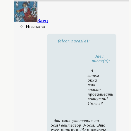
Заец
Иглаково
falcon писал(а):
Заец
писал(а):
А
зачем
окна
так
сильно
проваливать
вовнутрь?
Смысл?
два слоя утепления по
5см+вентзазор 3-5см. Это
уже минимум 15см откосы