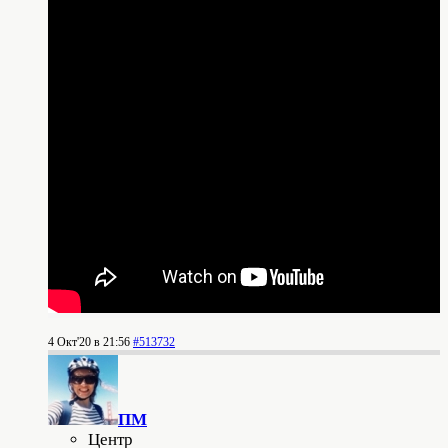
4 Окт'20 в 21:56
#513732
ПМ
Центр