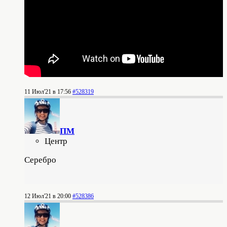
11 Июл'21 в 17:56
#528319
ПМ
Центр
Серебро
12 Июл'21 в 20:00
#528386