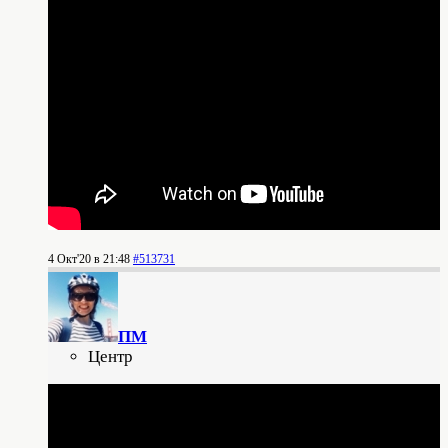
4 Окт'20 в 21:48
#513731
ПМ
Центр