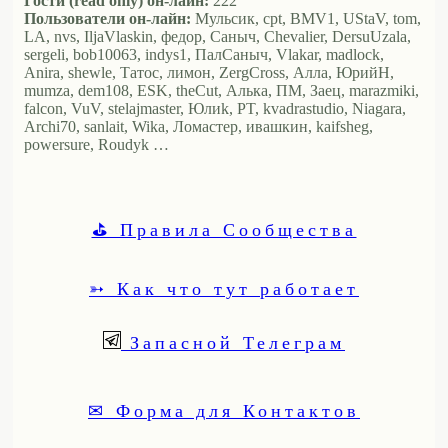
Гости (read only) он-лайн:
222
Пользователи он-лайн:
Мульсик, cpt, BMV1, UStaV, tom,
LA, nvs, IljaVlaskin, федор, Саныч, Chevalier, DersuUzala,
sergeli, bob10063, indys1, ПалСаныч, Vlakar, madlock,
Anira, shewle, Татос, лимон, ZergCross, Алла, ЮрийН,
mumza, dem108, ESK, theCut, Алька, ПМ, Заец, marazmiki,
falcon, VuV, stelajmaster, Юлиk, PT, kvadrastudio, Niagara,
Archi70, sanlait, Wika, Ломастер, ивашкин, kaifsheg,
powersure, Roudyk …
⛳ Правила Сообщества
➳ Как что тут работает
Запасной Телеграм
✉ Форма для Контактов