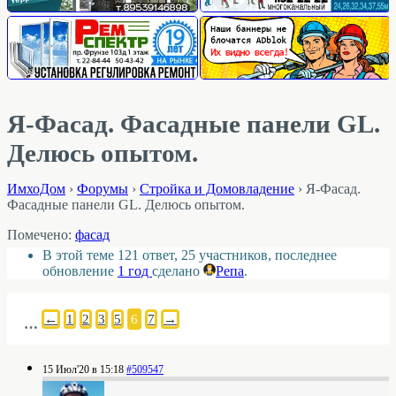
Я-Фасад. Фасадные панели GL.
Делюсь опытом.
ИмхоДом
›
Форумы
›
Стройка и Домовладение
›
Я-Фасад.
Фасадные панели GL. Делюсь опытом.
Помечено:
фасад
В этой теме 121 ответ, 25 участников, последнее
обновление
1 год
сделано
Репа
.
←
1
2
3
5
6
7
→
…
15 Июл'20 в 15:18
#509547