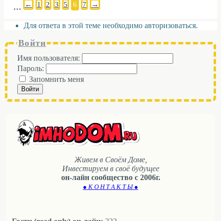
←
1
2
3
5
6
7
→
…
Для ответа в этой теме необходимо авторизоваться.
Войти
Имя пользователя:
Пароль:
Запомнить меня
Войти
Живем в Своём Доме,
Инвестируем в своё будущее
он-лайн сообщество с 2006г.
● К О Н Т А К Т Ы ●