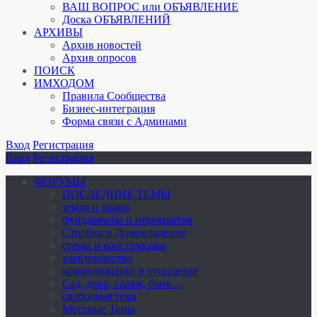
ВАШ ВОПРОС или ОБЪЯВЛЕНИЕ
Доска ОБЪЯВЛЕНИЙ
АРХИВЫ
Архив новостей
Архив опросов
ПОИСК
ИМХОДОМ
Правила Сообщества
Бизнес-интеграция
Форма связи с Админами
Вход
Регистрация
Вход
Регистрация
ФОРУМЫ
ПОСЛЕДНИЕ ТЕМЫ
земля и право
фундаменты и перекрытия
Стройка и Домовладение
стены и конструкции
электричество
коммуникации и отопление
Cад, двор, гараж, баня…
свободная тема
Местные Темы