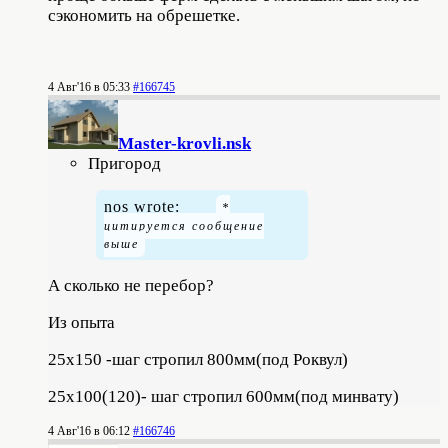
сэкономить на обрешетке.
4 Авг'16 в 05:33
#166745
Master-krovli.nsk
Пригород
nos wrote:
А сколько не перебор?
Из опыта
25х150 -шаг стропил 800мм(под Роквул)
25х100(120)- шаг стропил 600мм(под минвату)
4 Авг'16 в 06:12
#166746