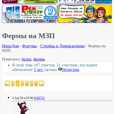
Фермы на МЗП
ИмхоДом
›
Форумы
›
Стройка и Домовладение
›
Фермы на
МЗП
Помечено:
балка
,
фермы
В этой теме 107 ответов, 21 участник, последнее
обновление
5 лет
сделано
Петрухин
.
←
1
2
3
4
5
6
→
4 Авг'16 в 05:00
#166743