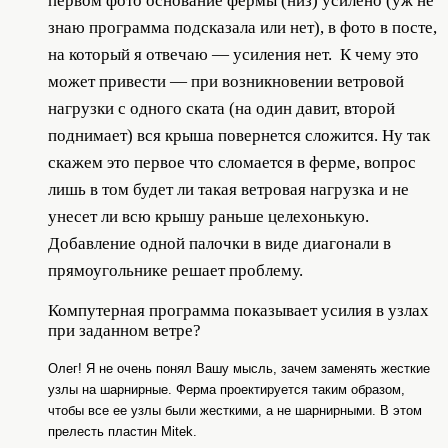
первом фото основание фермы (низ) усилено (уж не
знаю программа подсказала или нет), в фото в посте,
на который я отвечаю — усиления нет. К чему это
может привести — при возникновении ветровой
нагрузки с одного ската (на один давит, второй
поднимает) вся крыша повернется сложится. Ну так
скажем это первое что сломается в ферме, вопрос
лишь в том будет ли такая ветровая нагрузка и не
унесет ли всю крышу раньше целехонькую.
Добавление одной палочки в виде диагонали в
прямоугольнике решает проблему.
Компутерная программа показывает усилия в узлах
при заданном ветре?
Олег! Я не очень понял Вашу мысль, зачем заменять жесткие
узлы на шарнирные. Ферма проектируется таким образом,
чтобы все ее узлы были жесткими, а не шарнирными. В этом
прелесть пластин
M
itek.