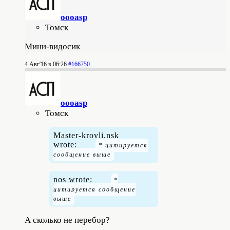
oooasp
Томск
Мини-видосик
4 Авг'16 в 06:26
#166750
oooasp
Томск
Master-krovli.nsk
wrote:
nos wrote:
А сколько не перебор?