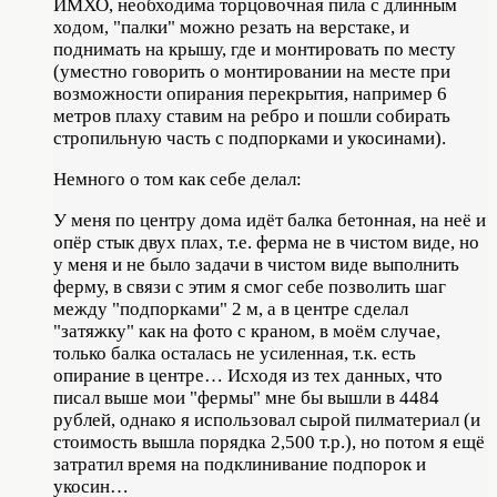
ИМХО, необходима торцовочная пила с длинным
ходом, "палки" можно резать на верстаке, и
поднимать на крышу, где и монтировать по месту
(уместно говорить о монтировании на месте при
возможности опирания перекрытия, например 6
метров плаху ставим на ребро и пошли собирать
стропильную часть с подпорками и укосинами).
Немного о том как себе делал:
У меня по центру дома идёт балка бетонная, на неё и
опёр стык двух плах, т.е. ферма не в чистом виде, но
у меня и не было задачи в чистом виде выполнить
ферму, в связи с этим я смог себе позволить шаг
между "подпорками" 2 м, а в центре сделал
"затяжку" как на фото с краном, в моём случае,
только балка осталась не усиленная, т.к. есть
опирание в центре… Исходя из тех данных, что
писал выше мои "фермы" мне бы вышли в 4484
рублей, однако я использовал сырой пилматериал (и
стоимость вышла порядка 2,500 т.р.), но потом я ещё
затратил время на подклинивание подпорок и
укосин…