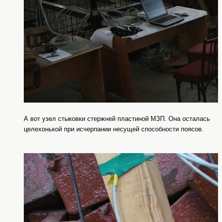
А вот узел стыковки стержней пластиной МЗП. Она осталась
целехонькой при исчерпании несущей способности поясов.