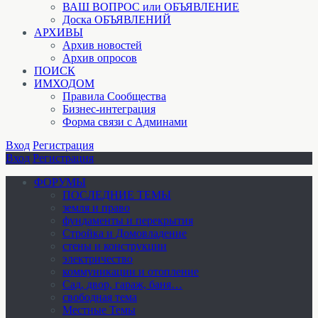
ВАШ ВОПРОС или ОБЪЯВЛЕНИЕ
Доска ОБЪЯВЛЕНИЙ
АРХИВЫ
Архив новостей
Архив опросов
ПОИСК
ИМХОДОМ
Правила Сообщества
Бизнес-интеграция
Форма связи с Админами
Вход
Регистрация
Вход
Регистрация
ФОРУМЫ
ПОСЛЕДНИЕ ТЕМЫ
земля и право
фундаменты и перекрытия
Стройка и Домовладение
стены и конструкции
электричество
коммуникации и отопление
Cад, двор, гараж, баня…
свободная тема
Местные Темы