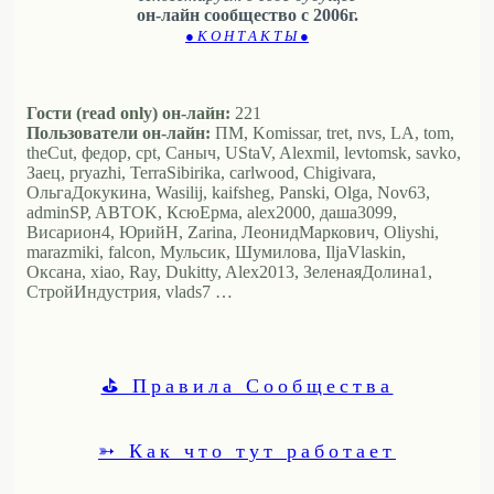
он-лайн сообщество с 2006г.
● К О Н Т А К Т Ы ●
Гости (read only) он-лайн:
221
Пользователи он-лайн:
ПМ, Komissar, tret, nvs, LA, tom,
theCut, федор, cpt, Саныч, UStaV, Alexmil, levtomsk, savko,
Заец, pryazhi, TerraSibirika, carlwood, Chigivara,
ОльгаДокукина, Wasilij, kaifsheg, Panski, Olga, Nov63,
adminSP, ABTOK, КсюЕрма, alex2000, даша3099,
Висариoн4, ЮрийН, Zarina, ЛеонидМаркович, Oliyshi,
marazmiki, falcon, Мульсик, Шумилова, IljaVlaskin,
Оксана, xiao, Ray, Dukitty, Alex2013, ЗеленаяДолина1,
СтройИндустрия, vlads7 …
⛳ Правила Сообщества
➳ Как что тут работает