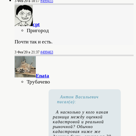
3 Фев'20 в 18:17
#499455
cpt
Пригород
Почти так и есть.
3 Фев'20 в 21:37
#499463
Enata
Трубачево
Антон Васильевич
писал(а):
А насколько у кого какая
разница между оценкой
кадастровой и реальной
рыночной? Обычно
кадастровая ниже же