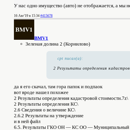
У нас одно имущество (авто) не отображается, а мы
16 Авг'19 в 15:34
#415678
BMV1
Зеленая долина 2 (Корнилово)
cpt писал(а):
2 Результаты определения кадастро
да я его скачал, там гора папок и подпаок
вот вроде нашел похожее
2 Результаты определения кадастровой стоимости.7z\
2 Результаты определения КС\
2.6 Сведения о величине КС\
2.6.2 Результаты на утверждение
и в ней файл
6.5. Результаты ГКО ОН — КС ОО — Муниципальный