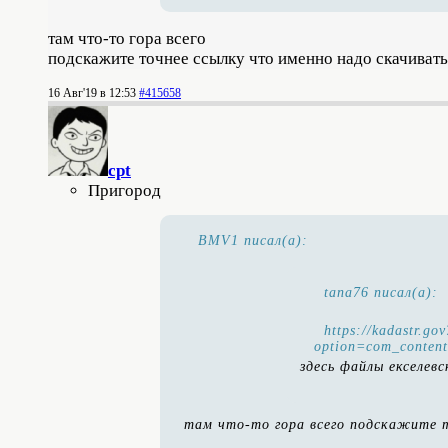
там что-то гора всего
подскажите точнее ссылку что именно надо скачивать
16 Авг'19 в 12:53
#415658
cpt
Пригород
BMV1 писал(а):
tana76 писал(а):
https://kadastr.go
option=com_conten
здесь файлы екселев
там что-то гора всего подскажите т