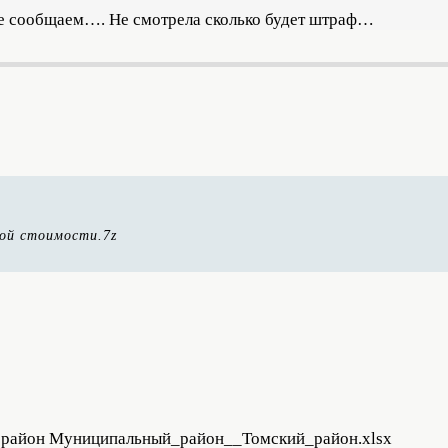
 не сообщаем…. Не смотрела сколько будет штраф…
вой стоимости.7z
 район Муниципальный_район__Томский_район.xlsx