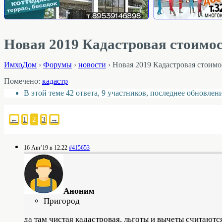
Новая 2019 Кадастровая стоимос
ИмхоДом
›
Форумы
›
новости
›
Новая 2019 Кадастровая стоимо
Помечено:
кадастр
В этой теме 42 ответа, 9 участников, последнее обновлен
←
1
2
3
→
16 Авг'19 в 12:22
#415653
Аноним
Пригород
да там чистая кадастровая, льготы и вычеты считают