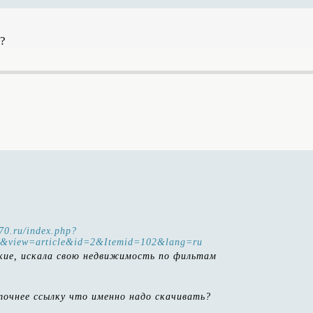
?
v70.ru/index.php?
t&view=article&id=2&Itemid=102&lang=ru
ские, искала свою недвижимость по фильтам
очнее ссылку что именно надо скачивать?