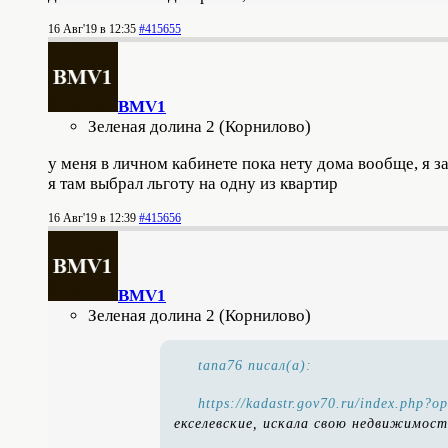
16 Авг'19 в 12:35
#415655
BMV1
Зеленая долина 2 (Корнилово)
у меня в личном кабинете пока нету дома вообще, я за
я там выбрал льготу на одну из квартир
16 Авг'19 в 12:39
#415656
BMV1
Зеленая долина 2 (Корнилово)
tana76 писал(а):
https://kadastr.gov70.ru/index.php
екселевские, искала свою недвижимос