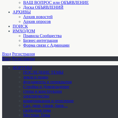
ВАШ ВОПРОС или ОБЪЯВЛЕНИЕ
Доска ОБЪЯВЛЕНИЙ
АРХИВЫ
Архив новостей
Архив опросов
ПОИСК
ИМХОДОМ
Правила Сообщества
Бизнес-интеграция
Форма связи с Админами
Вход
Регистрация
Вход
Регистрация
ФОРУМЫ
ПОСЛЕДНИЕ ТЕМЫ
земля и право
фундаменты и перекрытия
Стройка и Домовладение
стены и конструкции
электричество
коммуникации и отопление
Cад, двор, гараж, баня…
свободная тема
Местные Темы