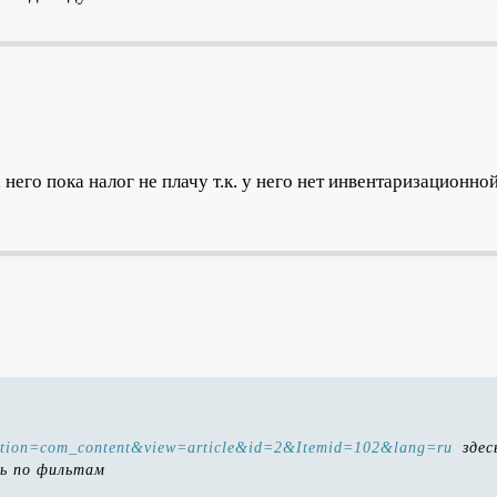
 него пока налог не плачу т.к. у него нет инвентаризационно
?option=com_content&view=article&id=2&Itemid=102&lang=ru
здес
ть по фильтам