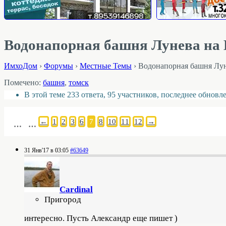
Водонапорная башня Лунева на 
ИмхоДом
›
Форумы
›
Местные Темы
›
Водонапорная башня Лун
Помечено:
башня
,
томск
В этой теме 233 ответа, 95 участников, последнее обнов
←
1
2
3
6
7
8
10
11
12
→
…
…
31 Янв'17 в 03:05
#63649
Cardinal
Пригород
интересно. Пусть Александр еще пишет )