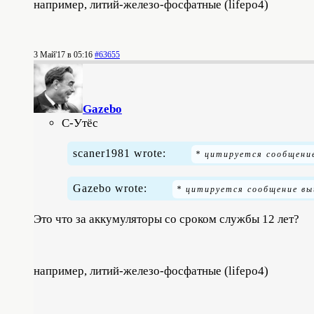
например, литий-железо-фосфатные (lifepo4)
3 Май'17 в 05:16
#63655
Gazebo
С-Утёс
scaner1981 wrote:
Gazebo wrote:
Это что за аккумуляторы со сроком службы 12 лет?
например, литий-железо-фосфатные (lifepo4)