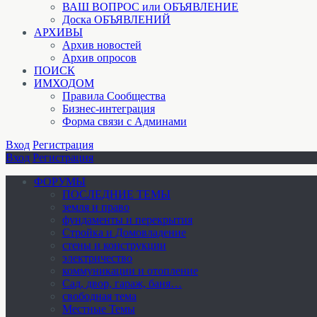
ВАШ ВОПРОС или ОБЪЯВЛЕНИЕ
Доска ОБЪЯВЛЕНИЙ
АРХИВЫ
Архив новостей
Архив опросов
ПОИСК
ИМХОДОМ
Правила Сообщества
Бизнес-интеграция
Форма связи с Админами
Вход
Регистрация
Вход
Регистрация
ФОРУМЫ
ПОСЛЕДНИЕ ТЕМЫ
земля и право
фундаменты и перекрытия
Стройка и Домовладение
стены и конструкции
электричество
коммуникации и отопление
Cад, двор, гараж, баня…
свободная тема
Местные Темы