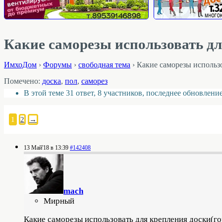
Какие саморезы использовать д
ИмхоДом
›
Форумы
›
свободная тема
›
Какие саморезы использ
Помечено:
доска
,
пол
,
саморез
В этой теме 31 ответ, 8 участников, последнее обновлени
1
2
→
13 Май'18 в 13:39
#142408
mach
Мирный
Какие саморезы использовать для крепления доски(го