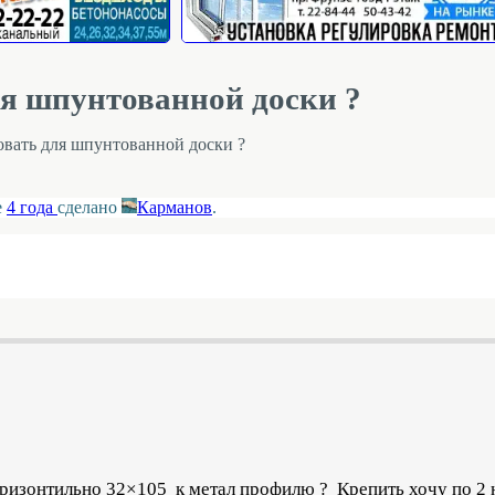
ля шпунтованной доски ?
овать для шпунтованной доски ?
е
4 года
сделано
Карманов
.
ризонтильно 32×105 к метал профилю ? Крепить хочу по 2 н