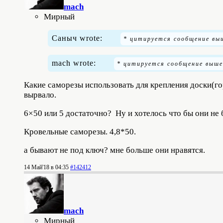
mach
Мирный
Саныч wrote:
mach wrote:
Какие саморезы использовать для крепления доски(го
вырвало.
6×50 или 5 достаточно? Ну и хотелось что бы они не
Кровельные саморезы. 4,8*50.
а бывают не под ключ? мне больше они нравятся.
14 Май'18 в 04:35
#142412
mach
Мирный