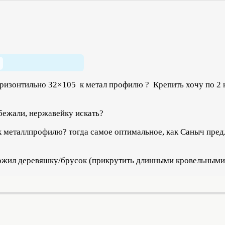
ризонтильно 32×105 к метал профилю ? Крепить хочу по 2 н
 бежали, нержавейку искать?
 к металлпрофилю? тогда самое оптимальное, как Саныч пред
вложил деревяшку/брусок (прикрутить длинными кровельными