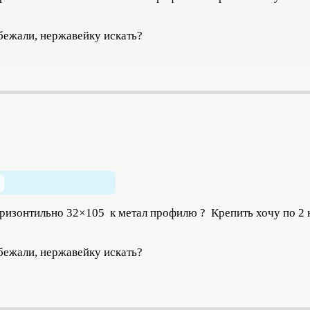
 бежали, нержавейку искать?
ризонтильно 32×105 к метал профилю ? Крепить хочу по 2 н
 бежали, нержавейку искать?