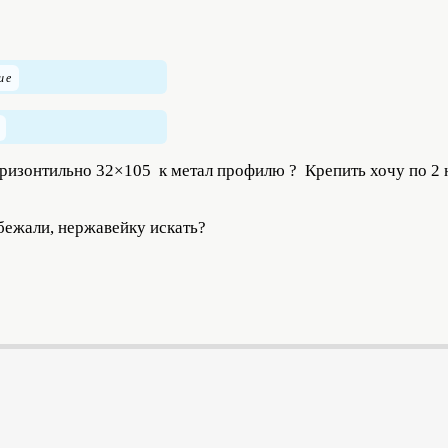
ризонтильно 32×105 к метал профилю ? Крепить хочу по 2 н
 бежали, нержавейку искать?