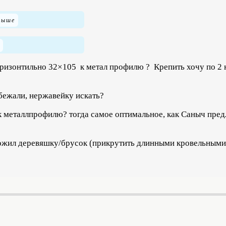
ризонтильно 32×105 к метал профилю ? Крепить хочу по 2 н
 бежали, нержавейку искать?
 к металлпрофилю? тогда самое оптимальное, как Саныч пред
вложил деревяшку/брусок (прикрутить длинными кровельными