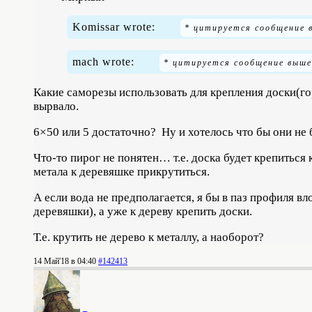
Komissar wrote:
mach wrote:
Какие саморезы использовать для крепления доски(го
вырвало.
6×50 или 5 достаточно? Ну и хотелось что бы они не
Что-то пирог не понятен… т.е. доска будет крепиться
метала к деревяшке прикрутиться.
А если вода не предполагается, я бы в паз профиля 
деревяшки), а уже к дереву крепить доски.
Т.е. крутить не дерево к металлу, а наоборот?
14 Май'18 в 04:40
#142413