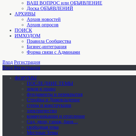
ВАШ ВОПРОС или ОБЪЯВЛЕНИЕ
Доска ОБЪЯВЛЕНИЙ
АРХИВЫ
Архив новостей
Архив опросов
ПОИСК
ИМХОДОМ
Правила Сообщества
Бизнес-интеграция
Форма связи с Админами
Вход
Регистрация
Вход
Регистрация
ФОРУМЫ
ПОСЛЕДНИЕ ТЕМЫ
земля и право
фундаменты и перекрытия
Стройка и Домовладение
стены и конструкции
электричество
коммуникации и отопление
Cад, двор, гараж, баня…
свободная тема
Местные Темы