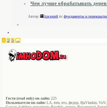
Чем лучше обрабатывать дерев
2
3
Автор:
Арсений
in:
фундаменты и перекрыти
1
2
3
→
Гости (read only) он-лайн:
225
Пользователи он-лайн:
LA, tom, nvs, федор, IljaVlaskin, VuV,
Саныч, kaifsheg, powersure, Roudyk, лимон, Висариoн4, Евген