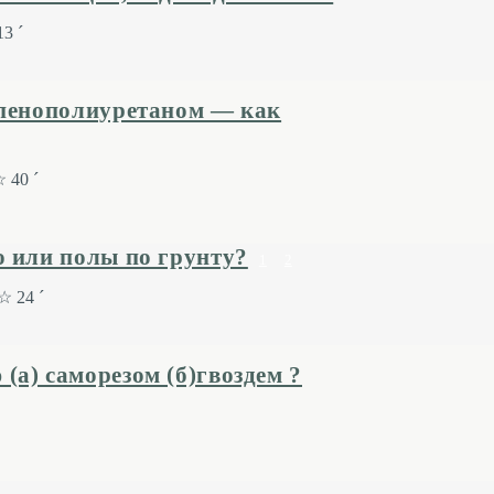
3 ´
 пенополиуретаном — как
 40 ´
о или полы по грунту?
1
2
☆ 24 ´
а) саморезом (б)гвоздем ?