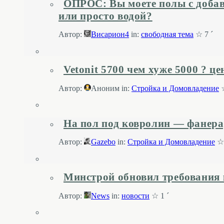
ОПРОС: Вы моете полы с добав
или просто водой?
Автор:
Висариoн4
in:
свободная тема
☆ 7 ´
Vetonit 5700 чем хуже 5000 ? 
Автор:
Аноним
in:
Стройка и Домовладение
☆
На пол под ковролин — фанера, 
Автор:
Gazebo
in:
Стройка и Домовладение
☆ 
Минстрой обновил требования
Автор:
News
in:
новости
☆ 1 ´