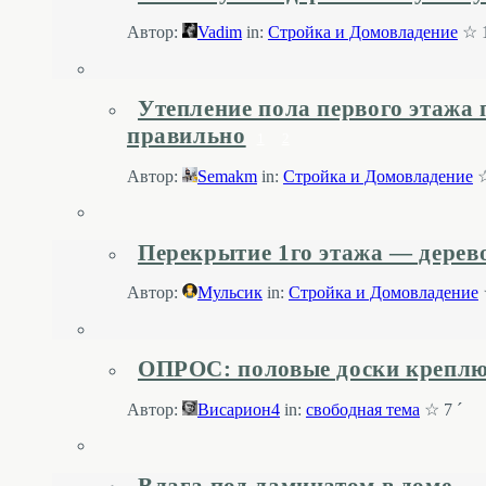
Автор:
Vadim
in:
Стройка и Домовладение
☆ 1
Утепление пола первого этажа
правильно
1
2
Автор:
Semakm
in:
Стройка и Домовладение
☆
Перекрытие 1го этажа — дерев
Автор:
Мульсик
in:
Стройка и Домовладение
ОПРОС: половые доски креплю (
Автор:
Висариoн4
in:
свободная тема
☆ 7 ´
Влага под ламинатом в доме