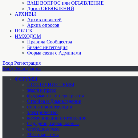
ВАШ ВОПРОС или ОБЪЯВЛЕНИЕ
Доска ОБЪЯВЛЕНИЙ
АРХИВЫ
Архив новостей
Архив опросов
ПОИСК
ИМХОДОМ
Правила Сообщества
Бизнес-интеграция
Форма связи с Админами
Вход
Регистрация
Вход
Регистрация
ФОРУМЫ
ПОСЛЕДНИЕ ТЕМЫ
земля и право
фундаменты и перекрытия
Стройка и Домовладение
стены и конструкции
электричество
коммуникации и отопление
Cад, двор, гараж, баня…
свободная тема
Местные Темы