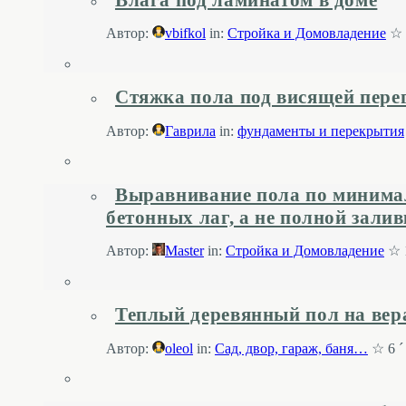
Автор:
vbifkol
in:
Стройка и Домовладение
☆ 
Стяжка пола под висящей пере
Автор:
Гаврила
in:
фундаменты и перекрытия
Выравнивание пола по минима
бетонных лаг, а не полной залив
Автор:
Master
in:
Стройка и Домовладение
☆ 1
Теплый деревянный пол на вер
Автор:
oleol
in:
Cад, двор, гараж, баня…
☆ 6 ´