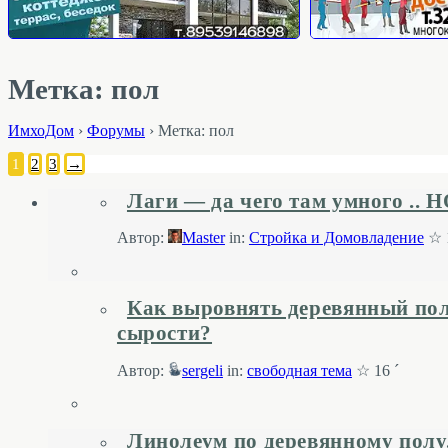
Метка: пол
ИмхоДом
›
Форумы
›
Метка: пол
1
2
3
→
Лаги — да чего там умного .. 
Автор:
Master
in:
Стройка и Домовладение
☆ 1
Как выровнять деревянный пол,
сырости?
Автор:
sergeli
in:
свободная тема
☆ 16 ´
Линолеум по деревянному полу