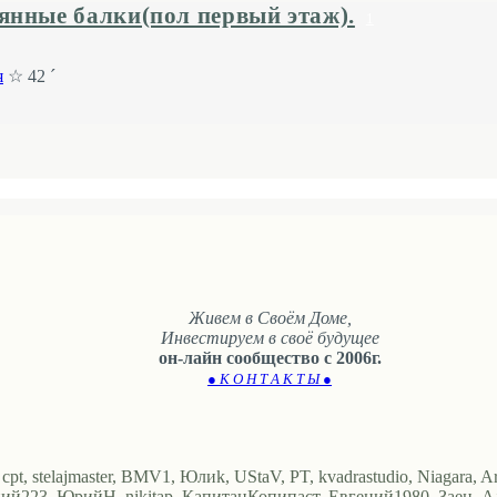
янные балки(пол первый этаж).
1
я
☆ 42 ´
Живем в Своём Доме,
Инвестируем в своё будущее
он-лайн сообщество с 2006г.
● К О Н Т А К Т Ы ●
 cpt, stelajmaster, BMV1, Юлиk, UStaV, PT, kvadrastudio, Niagara, A
ий223, ЮрийН, nikitap, КапитанКопипаст, Евгений1980, Заец, Альк