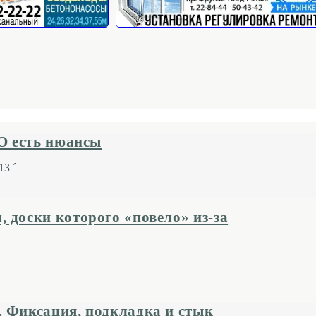
НО есть нюансы
3 ´
 доски которого «повело» из-за
. Фиксация, подкладка и стык