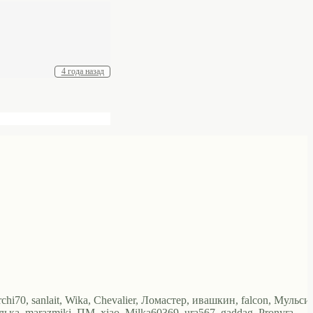
4 года назад
rchi70, sanlait, Wika, Chevalier, Ломастер, ивашкин, falcon, Мульси
а, marazmiki, ПМ, xiao, Milka60369, ura567, gaddag, Pronyra,