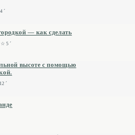
4 ´
городкой — как сделать
☆ 5 ´
льной высоте с помощью
кой.
2 ´
анде