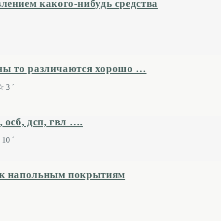
лением какого-нибудь средства
цены то различаются хорошо …
 3 ´
осб, дсп, гвл ….
10 ´
 к напольным покрытиям