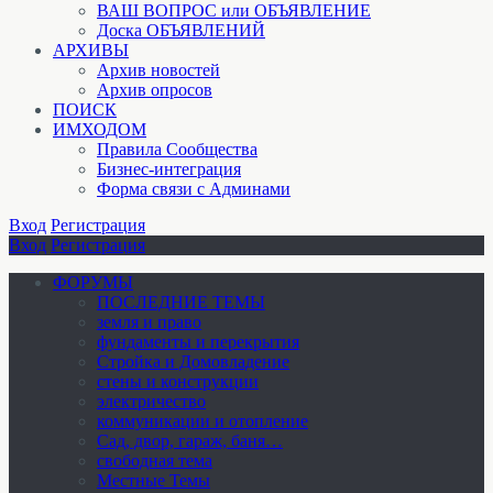
ВАШ ВОПРОС или ОБЪЯВЛЕНИЕ
Доска ОБЪЯВЛЕНИЙ
АРХИВЫ
Архив новостей
Архив опросов
ПОИСК
ИМХОДОМ
Правила Сообщества
Бизнес-интеграция
Форма связи с Админами
Вход
Регистрация
Вход
Регистрация
ФОРУМЫ
ПОСЛЕДНИЕ ТЕМЫ
земля и право
фундаменты и перекрытия
Стройка и Домовладение
стены и конструкции
электричество
коммуникации и отопление
Cад, двор, гараж, баня…
свободная тема
Местные Темы