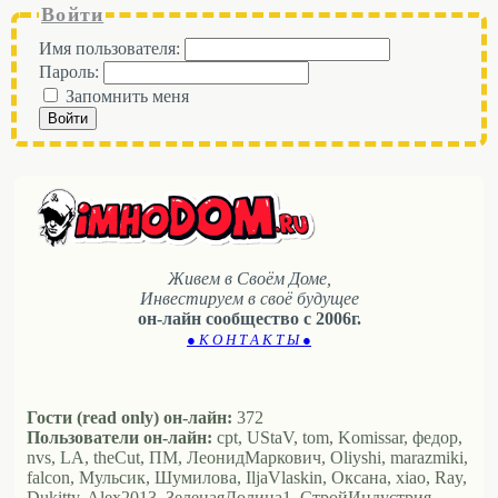
Войти
Имя пользователя:
Пароль:
Запомнить меня
Войти
Живем в Своём Доме,
Инвестируем в своё будущее
он-лайн сообщество с 2006г.
● К О Н Т А К Т Ы ●
Гости (read only) он-лайн:
372
Пользователи он-лайн:
cpt, UStaV, tom, Komissar, федор,
nvs, LA, theCut, ПМ, ЛеонидМаркович, Oliyshi, marazmiki,
falcon, Мульсик, Шумилова, IljaVlaskin, Оксана, xiao, Ray,
Dukitty, Alex2013, ЗеленаяДолина1, СтройИндустрия,