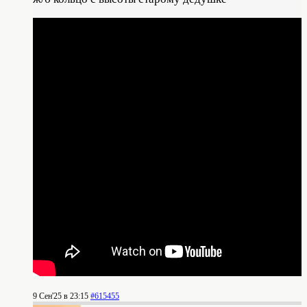
9 Сен'25 в 23:15
#615455