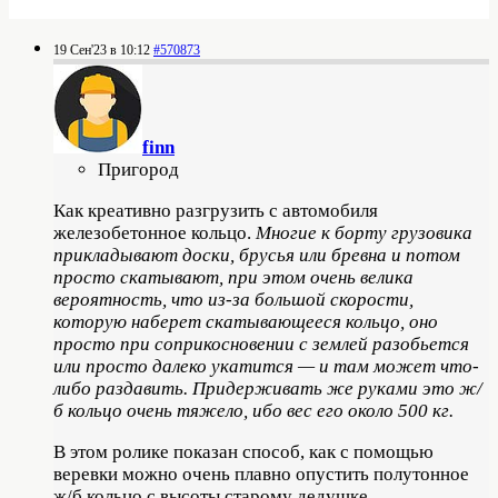
19 Сен'23 в 10:12
#570873
finn
Пригород
Как креативно разгрузить с автомобиля
железобетонное кольцо.
Многие к борту грузовика
прикладывают доски, брусья или бревна и потом
просто скатывают, при этом очень велика
вероятность, что из-за большой скорости,
которую наберет скатывающееся кольцо, оно
просто при соприкосновении с землей разобьется
или просто далеко укатится — и там может что-
либо раздавить. Придерживать же руками это ж/
б кольцо очень тяжело, ибо вес его около 500 кг.
В этом ролике показан способ, как с помощью
веревки можно очень плавно опустить полутонное
ж/б кольцо с высоты старому дедушке