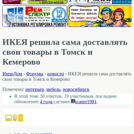
ИКЕЯ решила сама доставлять
свои товары в Томск и
Кемерово
ИмхоДом
›
Форумы
›
новости
›
ИКЕЯ решила сама доставлять
свои товары в Томск и Кемерово
Помечено:
интерьер
,
мебель
,
новосибирск
В этой теме 30 ответов, 19 участников, последнее
обновление
4 года
сделано
scaner1981
.
←
1
2