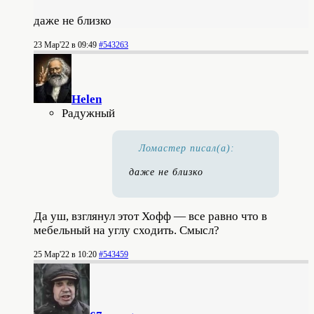
даже не близко
23 Мар'22 в 09:49
#543263
Helen
Радужный
Ломастер писал(а):
даже не близко
Да уш, взглянул этот Хофф — все равно что в
мебельный на углу сходить. Смысл?
25 Мар'22 в 10:20
#543459