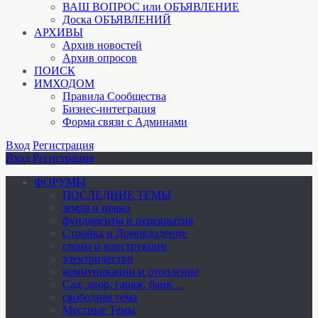
ВАШ ВОПРОС или ОБЪЯВЛЕНИЕ
Доска ОБЪЯВЛЕНИЙ
АРХИВЫ
Архив новостей
Архив опросов
ПОИСК
ИМХОДОМ
Правила Сообщества
Бизнес-интеграция
Форма связи с Админами
Вход
Регистрация
Вход
Регистрация
ФОРУМЫ
ПОСЛЕДНИЕ ТЕМЫ
земля и право
фундаменты и перекрытия
Стройка и Домовладение
стены и конструкции
электричество
коммуникации и отопление
Cад, двор, гараж, баня…
свободная тема
Местные Темы