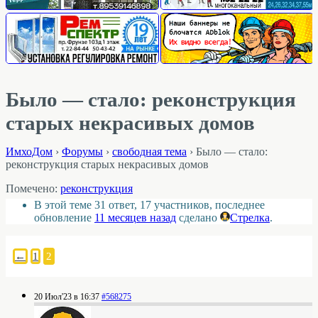
Было — стало: реконструкция
старых некрасивых домов
ИмхоДом
›
Форумы
›
свободная тема
›
Было — стало:
реконструкция старых некрасивых домов
Помечено:
реконструкция
В этой теме 31 ответ, 17 участников, последнее
обновление
11 месяцев назад
сделано
Стрелка
.
←
1
2
20 Июл'23 в 16:37
#568275