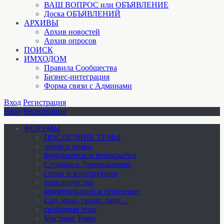
ВАШ ВОПРОС или ОБЪЯВЛЕНИЕ
Доска ОБЪЯВЛЕНИЙ
АРХИВЫ
Архив новостей
Архив опросов
ПОИСК
ИМХОДОМ
Правила Сообщества
Бизнес-интеграция
Форма связи с Админами
Вход
Регистрация
Вход
Регистрация
ФОРУМЫ
ПОСЛЕДНИЕ ТЕМЫ
земля и право
фундаменты и перекрытия
Стройка и Домовладение
стены и конструкции
электричество
коммуникации и отопление
Cад, двор, гараж, баня…
свободная тема
Местные Темы