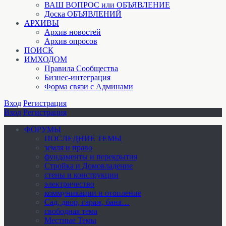
ВАШ ВОПРОС или ОБЪЯВЛЕНИЕ
Доска ОБЪЯВЛЕНИЙ
АРХИВЫ
Архив новостей
Архив опросов
ПОИСК
ИМХОДОМ
Правила Сообщества
Бизнес-интеграция
Форма связи с Админами
Вход
Регистрация
Вход
Регистрация
ФОРУМЫ
ПОСЛЕДНИЕ ТЕМЫ
земля и право
фундаменты и перекрытия
Стройка и Домовладение
стены и конструкции
электричество
коммуникации и отопление
Cад, двор, гараж, баня…
свободная тема
Местные Темы