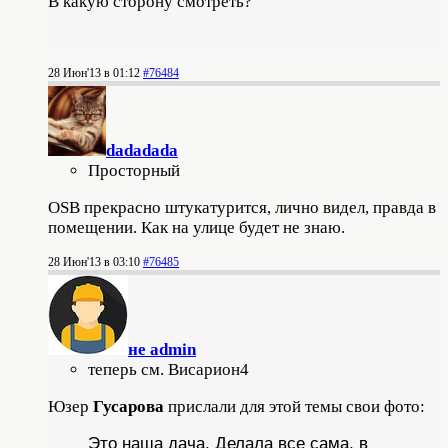
В какую сторону смотреть?
28 Июн'13 в 01:12
#76484
dadadada
Просторный
OSB прекрасно штукатурится, лично видел, правда в
помещении. Как на улице будет не знаю.
28 Июн'13 в 03:10
#76485
не admin
теперь см. Висариoн4
Юзер
Гусарова
прислали для этой темы свои фото:
Это наша дача. Делала все сама, в