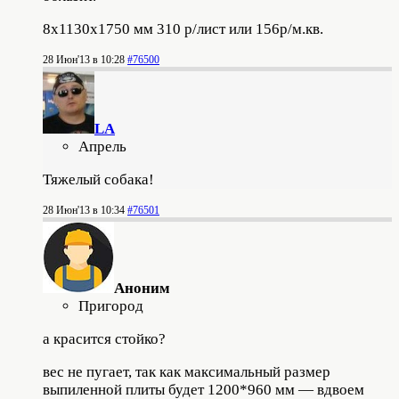
8х1130х1750 мм 310 р/лист или 156р/м.кв.
28 Июн'13 в 10:28
#76500
LA
Апрель
Тяжелый собака!
28 Июн'13 в 10:34
#76501
Аноним
Пригород
а красится стойко?
вес не пугает, так как максимальный размер
выпиленной плиты будет 1200*960 мм — вдвоем