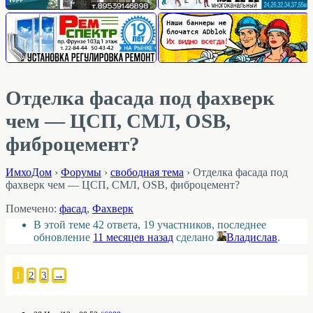
Отделка фасада под фахверк
чем — ЦСП, СМЛ, OSB,
фиброцемент?
ИмхоДом
›
Форумы
›
свободная тема
›
Отделка фасада под
фахверк чем — ЦСП, СМЛ, OSB, фиброцемент?
Помечено:
фасад
,
Фахверк
В этой теме 42 ответа, 19 участников, последнее
обновление
11 месяцев назад
сделано
Владислав
.
1
2
3
→