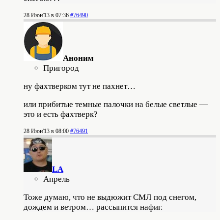
28 Июн'13 в 07:36
#76490
Аноним
Пригород
ну фахтверком тут не пахнет…
или прибитые темные палочки на белые светлые —
это и есть фахтверк?
28 Июн'13 в 08:00
#76491
LA
Апрель
Тоже думаю, что не выдюжит СМЛ под снегом,
дождем и ветром… рассыпится нафиг.