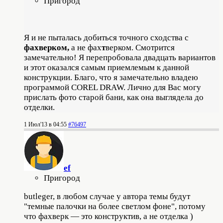
Пригород
Я и не пыталась добиться точного сходства с
фахверком,
а не фах
т
верком. Смотрится
замечательно! Я перепробовала двадцать вариантов
и этот оказался самым приемлемым к данной
конструкции. Благо, что я замечательно владею
программой COREL DRAW. Лично для Вас могу
прислать фото старой бани, как она выглядела до
отделки.
1 Июл'13 в 04:55
#76497
ef
Пригород
butleger, в любом случае у автора темы будут
"темные палочки на более светлом фоне", потому
что фахверк — это конструктив, а не отделка )