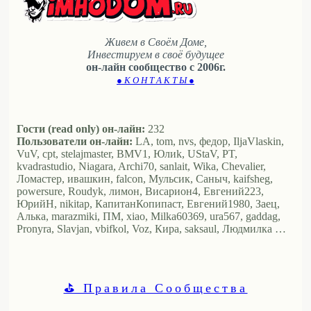
Живем в Своём Доме,
Инвестируем в своё будущее
он-лайн сообщество с 2006г.
● К О Н Т А К Т Ы ●
Гости (read only) он-лайн:
232
Пользователи он-лайн:
LA, tom, nvs, федор, IljaVlaskin,
VuV, cpt, stelajmaster, BMV1, Юлиk, UStaV, PT,
kvadrastudio, Niagara, Archi70, sanlait, Wika, Chevalier,
Ломастер, ивашкин, falcon, Мульсик, Саныч, kaifsheg,
powersure, Roudyk, лимон, Висариoн4, Евгений223,
ЮрийН, nikitap, КапитанКопипаст, Евгений1980, Заец,
Алька, marazmiki, ПМ, xiao, Milka60369, ura567, gaddag,
Pronyra, Slavjan, vbifkol, Voz, Кира, saksaul, Людмилка …
⛳ Правила Сообщества