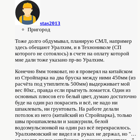
stas2013
Пригород
Тоже долго обдумывал, планирую СМЛ, например
здесь обещают Уралхим, и в Технониколе (СП
которого не сотоялось) в счете на оплату которой
мне дали тоже указано пр-во Уралхим.
Конечно 8мм тонковат, но я проверял на китайском
из Стройпарка на два бруска между ними 450мм (из
расчёта под утиплитель 500мм) выдерживает мой
вес 80кг., правда если прыгнуть ломается. Один из
основных плюсов его белый цвет, думаю достаточно
буде на один раз покрасить и всё, не надо ни
шпаклевать, ни грунтовать. На работе делали
потолок из него (китайский из Стройпарка), только
швы прошпаклевали и зашкурили, белой
водоэмульсионкой на один раз всё перекрасилось.
Уралхимовский не видел и в руках не держал, но "…