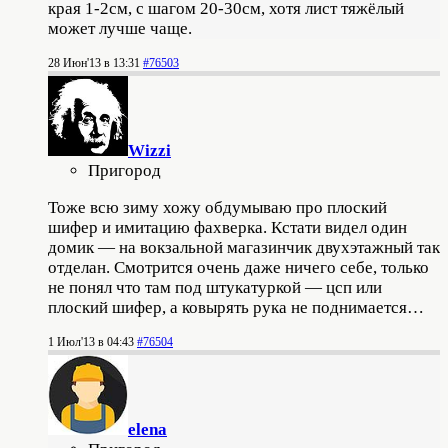
края 1-2см, с шагом 20-30см, хотя лист тяжёлый
может лучше чаще.
28 Июн'13 в 13:31
#76503
Wizzi
Пригород
Тоже всю зиму хожу обдумываю про плоский
шифер и имитацию фахверка. Кстати видел один
домик — на вокзальной магазинчик двухэтажный так
отделан. Смотрится очень даже ничего себе, только
не понял что там под штукатуркой — цсп или
плоский шифер, а ковырять рука не поднимается…
1 Июл'13 в 04:43
#76504
elena