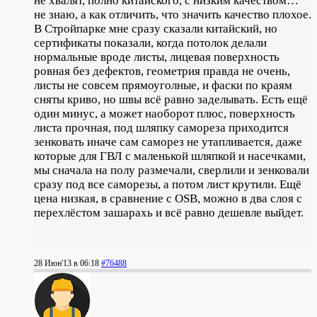
не хвалят, полно китайского, с низким качеством…"
не знаю, а как отличить, что значить качество плохое.
В Стройпарке мне сразу сказали китайский, но
сертификаты показали, когда потолок делали
нормальные вроде листы, лицевая поверхность
ровная без дефектов, геометрия правда не очень,
листы не совсем прямоуголные, и фаски по краям
сняты криво, но швы всё равно заделывать. Есть ещё
один минус, а может наоборот плюс, поверхность
листа прочная, под шляпку самореза приходится
зенковать иначе сам саморез не утапливается, даже
которые для ГВЛ с маленькой шляпкой и насечками,
мы сначала на полу размечали, сверлили и зенковали
сразу под все саморезы, а потом лист крутили. Ещё
цена низкая, в сравнение с OSB, можно в два слоя с
перехлёстом зашарахь и всё равно дешевле выйдет.
28 Июн'13 в 06:18
#76488