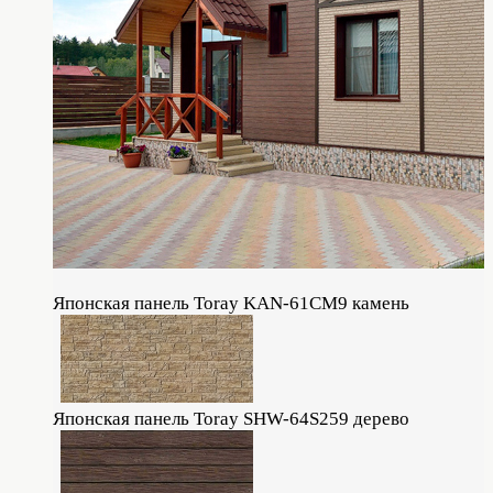
Японская панель Toray KAN-61CM9 камень
Японская панель Toray SHW-64S259 дерево