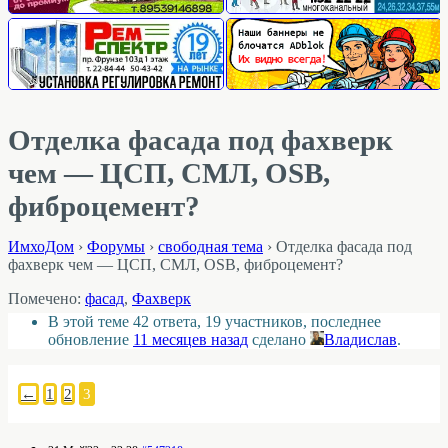
Отделка фасада под фахверк
чем — ЦСП, СМЛ, OSB,
фиброцемент?
ИмхоДом
›
Форумы
›
свободная тема
›
Отделка фасада под
фахверк чем — ЦСП, СМЛ, OSB, фиброцемент?
Помечено:
фасад
,
Фахверк
В этой теме 42 ответа, 19 участников, последнее
обновление
11 месяцев назад
сделано
Владислав
.
←
1
2
3