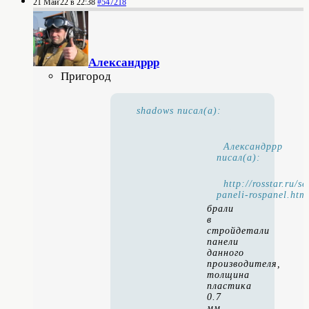
21 Май'22 в 22:38
#547218
Александррр
Пригород
shadows писал(а):
Александррр
писал(а):
http://rosstar.ru/s
paneli-rospanel.htm
брали
в
стройдетали
панели
данного
производителя,
толщина
пластика
0.7
мм.