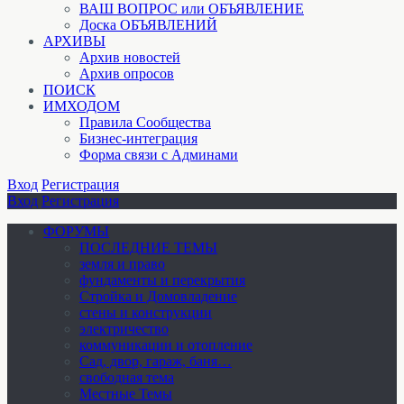
ВАШ ВОПРОС или ОБЪЯВЛЕНИЕ
Доска ОБЪЯВЛЕНИЙ
АРХИВЫ
Архив новостей
Архив опросов
ПОИСК
ИМХОДОМ
Правила Сообщества
Бизнес-интеграция
Форма связи с Админами
Вход
Регистрация
Вход
Регистрация
ФОРУМЫ
ПОСЛЕДНИЕ ТЕМЫ
земля и право
фундаменты и перекрытия
Стройка и Домовладение
стены и конструкции
электричество
коммуникации и отопление
Cад, двор, гараж, баня…
свободная тема
Местные Темы