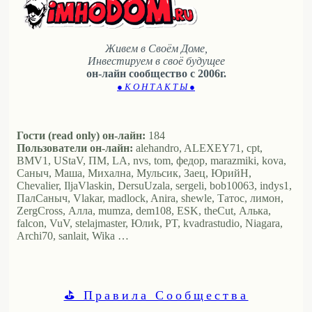
Живем в Своём Доме,
Инвестируем в своё будущее
он-лайн сообщество с 2006г.
● К О Н Т А К Т Ы ●
Гости (read only) он-лайн:
184
Пользователи он-лайн:
alehandro, ALEXEY71, cpt,
BMV1, UStaV, ПМ, LA, nvs, tom, федор, marazmiki, kova,
Саныч, Маша, Михална, Мульсик, Заец, ЮрийН,
Chevalier, IljaVlaskin, DersuUzala, sergeli, bob10063, indys1,
ПалСаныч, Vlakar, madlock, Anira, shewle, Татос, лимон,
ZergCross, Алла, mumza, dem108, ESK, theCut, Алька,
falcon, VuV, stelajmaster, Юлиk, PT, kvadrastudio, Niagara,
Archi70, sanlait, Wika …
⛳ Правила Сообщества