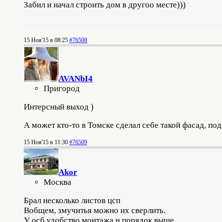
Забил и начал строить дом в другоо месте)))
15 Ноя'15 в 08:25
#76508
AVANbI4
Пригород
Интерсный выход )
А может кто-то в Томске сделал себе такой фасад, по
15 Ноя'15 в 11:30
#76509
Akor
Москва
Брал несколько листов цсп
Вобщем, змучитья можно их сверлить.
У осб удобство монтажа н порядок выше