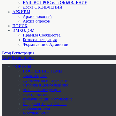
ВАШ ВОПРОС или ОБЪЯВЛЕНИЕ
Доска ОБЪЯВЛЕНИЙ
АРХИВЫ
Архив новостей
Архив опросов
ПОИСК
ИМХОДОМ
Правила Сообщества
Бизнес-интеграция
Форма связи с Админами
Вход
Регистрация
Вход
Регистрация
ФОРУМЫ
ПОСЛЕДНИЕ ТЕМЫ
земля и право
фундаменты и перекрытия
Стройка и Домовладение
стены и конструкции
электричество
коммуникации и отопление
Cад, двор, гараж, баня…
свободная тема
Местные Темы