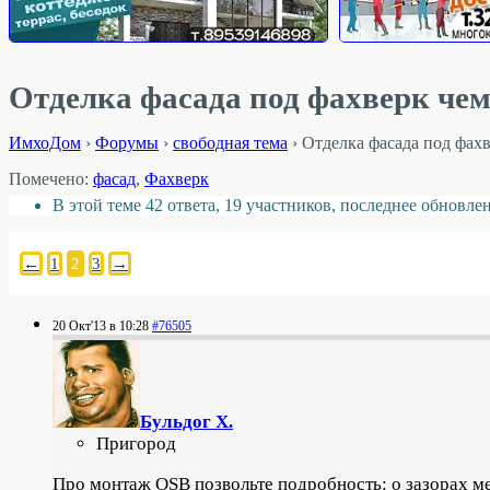
Отделка фасада под фахверк ч
ИмхоДом
›
Форумы
›
свободная тема
›
Отделка фасада под фа
Помечено:
фасад
,
Фахверк
В этой теме 42 ответа, 19 участников, последнее обновл
←
1
2
3
→
20 Окт'13 в 10:28
#76505
Бульдог Х.
Пригород
Про монтаж OSB позвольте подробность: о зазорах ме