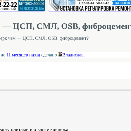
ем — ЦСП, СМЛ, OSB, фиброцемен
хверк чем — ЦСП, СМЛ, OSB, фиброцемент?
ение
11 месяцев назад
сделано
Владислав
.
жду плитами и о карте крепежа.