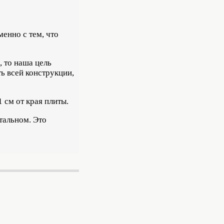
енно с тем, что
, то наша цель
ь всей конструкции,
 см от края плиты.
тальном. Это