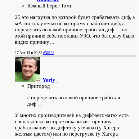
Южный Берег Томи
25 это нагрузка по которой будет срабатывать диф, а
мА это ток утечки по которому сработает диф, а
определить по какой причине сработал диф … по
этой причине себе поставил УЗО, что бы сразу было
видно причину…
17 Авг'15 в 05:35
#56134
_Yuriy_
Пригород
а определить по какой причине сработал
диф …
У многих производителей на диффавтоматах есть
спец окошко, которое показывает причину
срабатывания: по диф току утечкки (у Хагера
желтым цветом) или по перегрузке (у Хагера