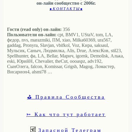
он-лайн сообщество с 2006г.
● К О Н Т А К Т Ы ●
Гости (read only) он-лайн:
356
Пользователи он-лайн:
cpt, BMV1, UStaV, tom, LA,
федор, nvs, marazmiki, ПМ, xiao, Milka60369, ura567,
gaddag, Pronyra, Slavjan, vbifkol, Voz, Кира, saksaul,
Мульсик, Саныч, Людмилка, Alis, Drue, АлексКов, stil23,
Spellhunter, фа, LA, Bellar, Марич, igornk, Demolisk, Алька,
eski, ЮрийН, Chevalier, theCut, oooaspz, adv192,
СынОлега, falcon, Komissar, Grigsh, Magog, Ломастер,
Висариoн4, alsmi78 …
⛳ Правила Сообщества
➳ Как что тут работает
Запасной Телеграм