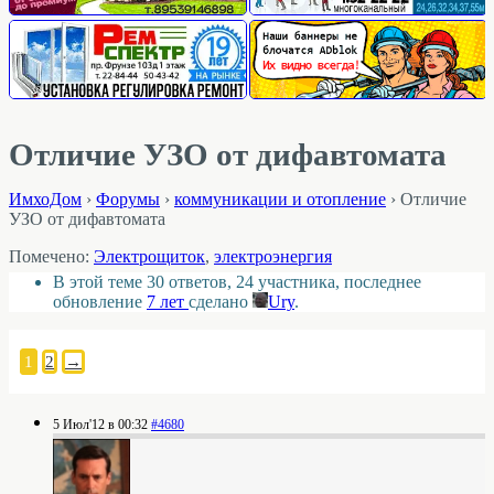
Отличие УЗО от дифавтомата
ИмхоДом
›
Форумы
›
коммуникации и отопление
›
Отличие
УЗО от дифавтомата
Помечено:
Электрощиток
,
электроэнергия
В этой теме 30 ответов, 24 участника, последнее
обновление
7 лет
сделано
Ury
.
1
2
→
5 Июл'12 в 00:32
#4680