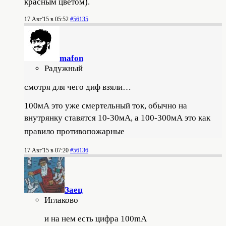
красным цветом).
17 Авг'15 в 05:52
#56135
mafon
Радужный
смотря для чего диф взяли…
100мА это уже смертельный ток, обычно на
внутрянку ставятся 10-30мА, а 100-300мА это
как
правило противопожарные
17 Авг'15 в 07:20
#56136
Заец
Иглаково
и на нем есть цифра 100mA