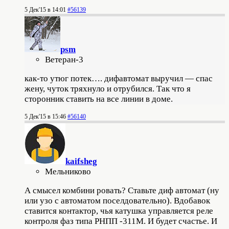
5 Дек'15 в 14:01
#56139
psm
Ветеран-3
как-то утюг потек…. дифавтомат выручил — спас
жену, чуток тряхнуло и отрубился. Так что я
сторонник ставить на все линии в доме.
5 Дек'15 в 15:46
#56140
kaifsheg
Мельниково
А смысел комбини ровать? Ставьте диф автомат (ну
или узо с автоматом поселдовательно). Вдобавок
ставится контактор, чья катушка управляется реле
контроля фаз типа РНПП -311М. И будет счастье. И