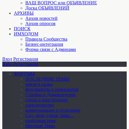
ВАШ ВОПРОС или ОБЪЯВЛЕНИЕ
Доска ОБЪЯВЛЕНИЙ
АРХИВЫ
Архив новостей
Архив опросов
ПОИСК
ИМХОДОМ
Правила Сообщества
Бизнес-интеграция
Форма связи с Админами
Вход
Регистрация
Вход
Регистрация
ФОРУМЫ
ПОСЛЕДНИЕ ТЕМЫ
земля и право
фундаменты и перекрытия
Стройка и Домовладение
стены и конструкции
электричество
коммуникации и отопление
Cад, двор, гараж, баня…
свободная тема
Местные Темы