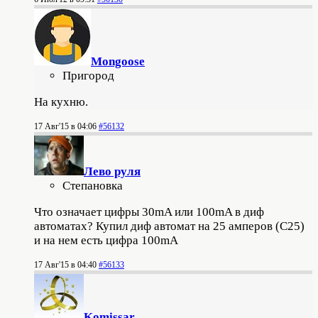
Mongoose
Пригород
На кухню.
17 Авг'15 в 04:06
#56132
Лево руля
Степановка
Что означает цифры 30mA или 100mA в диф
автоматах? Купил диф автомат на 25 амперов (С25)
и на нем есть цифра 100mA
17 Авг'15 в 04:40
#56133
Komissar