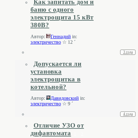
Как запитать дом и
баню с одного
электрощита 15 кВт
380В?
Автор:
Геннадий
in:
электричество
☆ 12 ´
3 года
Допускается ли
установка
электрощитка в
котельной?
Автор:
Давидовский
in:
электричество
☆ 9 ´
4 года
Отличие УЗО от
дифавтомата
1
2