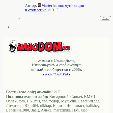
Автор:
Master
in:
коммуникации
и отопление
☆ 31 ´
7 лет
Живем в Своём Доме,
Инвестируем в своё будущее
он-лайн сообщество с 2006г.
● К О Н Т А К Т Ы ●
Гости (read only) он-лайн:
217
Пользователи он-лайн:
Висариoн4, Саныч, BMV1,
UStaV, tom, LA, nvs, cpt, федор, Мульсик, Евгений223,
Ломастер, ЮрийН, nikitap, КапитанКопипаст, kaifsheg,
Евгений1980, Заец, Алька, marazmiki, ПМ, xiao,