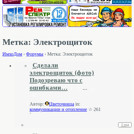
Метка: Электрощиток
ИмхоДом
›
Форумы
›
Метка: Электрощиток
Сделали
электрощиток (фото)
Подозреваю что с
ошибками…
…
1
2
13
14
Автор:
Цветочница
in:
коммуникации и отопление
☆ 261
´
1 год