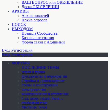
ВАШ ВОПРОС или ОБЪЯВЛЕНИЕ
Доска ОБЪЯВЛЕНИЙ
АРХИВЫ
Архив новостей
Архив опросов
ПОИСК
ИМХОДОМ
Правила Сообщества
Бизнес-интеграция
Форма связи с Админами
Вход
Регистрация
Вход
Регистрация
ФОРУМЫ
ПОСЛЕДНИЕ ТЕМЫ
земля и право
фундаменты и перекрытия
Стройка и Домовладение
стены и конструкции
электричество
коммуникации и отопление
Cад, двор, гараж, баня…
свободная тема
Местные Темы