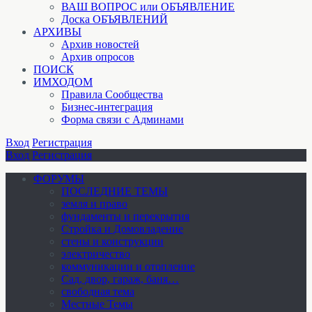
ВАШ ВОПРОС или ОБЪЯВЛЕНИЕ
Доска ОБЪЯВЛЕНИЙ
АРХИВЫ
Архив новостей
Архив опросов
ПОИСК
ИМХОДОМ
Правила Сообщества
Бизнес-интеграция
Форма связи с Админами
Вход
Регистрация
Вход
Регистрация
ФОРУМЫ
ПОСЛЕДНИЕ ТЕМЫ
земля и право
фундаменты и перекрытия
Стройка и Домовладение
стены и конструкции
электричество
коммуникации и отопление
Cад, двор, гараж, баня…
свободная тема
Местные Темы