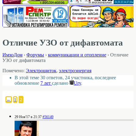
Отличие УЗО от дифавтомата
ИмхоДом
›
Форумы
›
коммуникации и отопление
›
Отличие
УЗО от дифавтомата
Помечено:
Электрощиток
,
электроэнергия
В этой теме 30 ответов, 24 участника, последнее
обновление
7 лет
сделано
Ury
.
←
1
2
29 Ноя'17 в 21:37
#56149