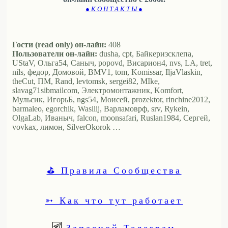
● К О Н Т А К Т Ы ●
Гости (read only) он-лайн:
408
Пользователи он-лайн:
dusha, cpt, Байкеризсклепа,
UStaV, Ольга54, Саныч, popovd, Висариoн4, nvs, LA, tret,
nils, федор, Домовой, BMV1, tom, Komissar, IljaVlaskin,
theCut, ПМ, Rand, levtomsk, sergei82, MIke,
slavag71sibmailcom, Электромонтажник, Komfort,
Мульсик, ИгорьБ, ngs54, Моисей, prozektor, rinchine2012,
barmaleo, egorchik, Wasilij, Варламоврф, srv, Rykein,
OlgaLab, Иваныч, falcon, moonsafari, Ruslan1984, Сергей,
vovkax, лимон, SilverOkorok …
⛳ Правила Сообщества
➳ Как что тут работает
Запасной Телеграм