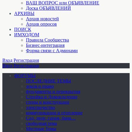
ВАШ ВОПРОС или ОБЪЯВЛЕНИЕ
Доска ОБЪЯВЛЕНИЙ
АРХИВЫ
Архив новостей
Архив опросов
ПОИСК
ИМХОДОМ
Правила Сообщества
Бизнес-интеграция
Форма связи с Админами
Вход
Регистрация
Вход
Регистрация
ФОРУМЫ
ПОСЛЕДНИЕ ТЕМЫ
земля и право
фундаменты и перекрытия
Стройка и Домовладение
стены и конструкции
электричество
коммуникации и отопление
Cад, двор, гараж, баня…
свободная тема
Местные Темы