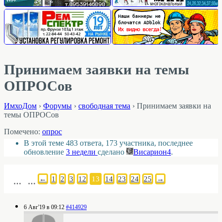
Принимаем заявки на темы
ОПРОСов
ИмхоДом
›
Форумы
›
свободная тема
›
Принимаем заявки на
темы ОПРОСов
Помечено:
опрос
В этой теме 483 ответа, 173 участника, последнее
обновление
3 недели
сделано
Висариoн4
.
←
1
2
3
12
13
14
23
24
25
→
…
…
6 Авг'19 в 09:12
#414929