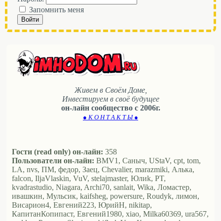
Запомнить меня
Войти
Живем в Своём Доме,
Инвестируем в своё будущее
он-лайн сообщество с 2006г.
● К О Н Т А К Т Ы ●
Гости (read only) он-лайн:
358
Пользователи он-лайн:
BMV1, Саныч, UStaV, cpt, tom,
LA, nvs, ПМ, федор, Заец, Chevalier, marazmiki, Алька,
falcon, IljaVlaskin, VuV, stelajmaster, Юлиk, PT,
kvadrastudio, Niagara, Archi70, sanlait, Wika, Ломастер,
ивашкин, Мульсик, kaifsheg, powersure, Roudyk, лимон,
Висариoн4, Евгений223, ЮрийН, nikitap,
КапитанКопипаст, Евгений1980, xiao, Milka60369, ura567,