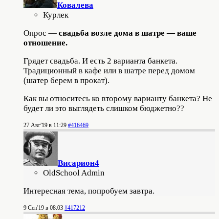
Ковалева
Курлек
Опрос —
свадьба возле дома в шатре — ваше
отношение.
Грядет свадьба. И есть 2 варианта банкета.
Традиционный в кафе или в шатре перед домом
(шатер берем в прокат).
Как вы относитесь ко второму варианту банкета? Не
будет ли это выглядеть слишком бюджетно??
27 Авг'19 в 11:29
#416469
Висариoн4
OldSchool Admin
Интересная тема, попробуем завтра.
9 Сен'19 в 08:03
#417212