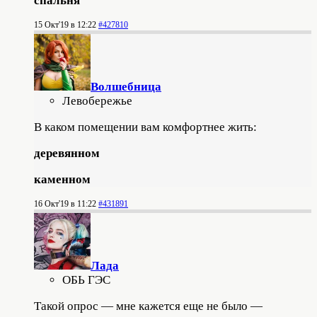
спальня
15 Окт'19 в 12:22
#427810
Волшебница
Левобережье
В каком помещении вам комфортнее жить:
деревянном
каменном
16 Окт'19 в 11:22
#431891
Лада
ОБЬ ГЭС
Такой опрос — мне кажется еще не было —