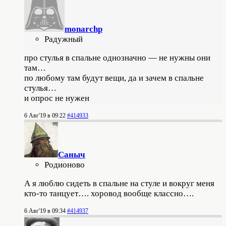
monarchp
Радужный
про стулья в спальне однозначно — не нужны они
там…
по любому там будут вещи, да и зачем в спальне
стулья…
и опрос не нужен
6 Авг'19 в 09:22
#414933
Саныч
Родионово
А я люблю сидеть в спальне на стуле и вокруг меня
кто-то танцует…. хоровод вообще классно….
6 Авг'19 в 09:34
#414937