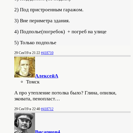
2) Под пристроенным гаражом.
3) Вне периметра здания.
4) Подполье(погребок) + погреб на улице
5) Только подполье
29 Сен'19 в 21:22
#418710
АлексейА
Томск
А про утепление потолка было? Глина, опилки,
эковата, пенопласт…
29 Сен'19 в 22:40
#418712
Висариoн4