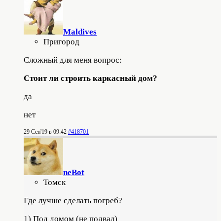
Maldives
Пригород
Сложный для меня вопрос:
Стоит ли строить каркасный дом?
да
нет
29 Сен'19 в 09:42
#418701
neBot
Томск
Где лучше сделать погреб?
1) Под домом (не подвал)