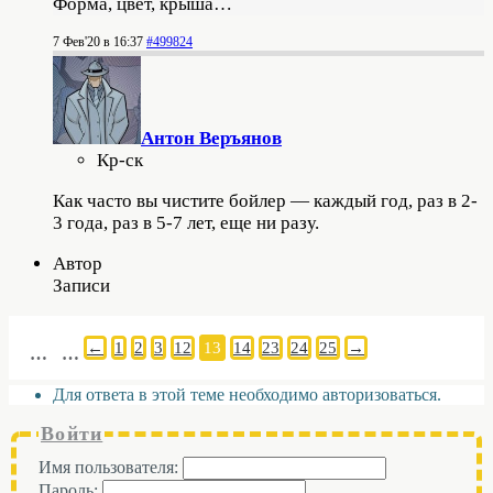
Форма, цвет, крыша…
7 Фев'20 в 16:37
#499824
Антон Веръянов
Кр-ск
Как часто вы чистите бойлер — каждый год, раз в 2-
3 года, раз в 5-7 лет, еще ни разу.
Автор
Записи
←
1
2
3
12
13
14
23
24
25
→
…
…
Для ответа в этой теме необходимо авторизоваться.
Войти
Имя пользователя:
Пароль: