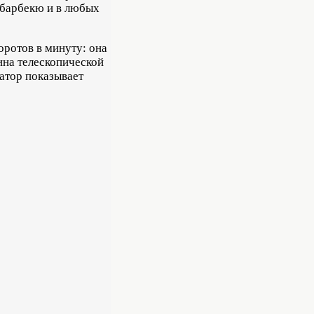
я барбекю и в любых
ротов в минуту: она
ина телескопической
катор показывает