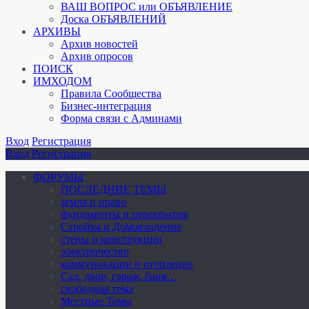
ВАШ ВОПРОС или ОБЪЯВЛЕНИЕ
Доска ОБЪЯВЛЕНИЙ
АРХИВЫ
Архив новостей
Архив опросов
ПОИСК
ИМХОДОМ
Правила Сообщества
Бизнес-интеграция
Форма связи с Админами
Вход
Регистрация
Вход
Регистрация
ФОРУМЫ
ПОСЛЕДНИЕ ТЕМЫ
земля и право
фундаменты и перекрытия
Стройка и Домовладение
стены и конструкции
электричество
коммуникации и отопление
Cад, двор, гараж, баня…
свободная тема
Местные Темы