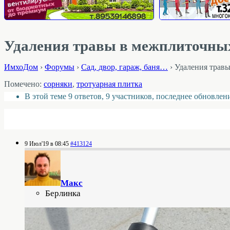
Удаления травы в межплиточны
ИмхоДом
›
Форумы
›
Cад, двор, гараж, баня…
›
Удаления трав
Помечено:
сорняки
,
тротуарная плитка
В этой теме 9 ответов, 9 участников, последнее обновле
9 Июл'19 в 08:45
#413124
Макс
Берлинка