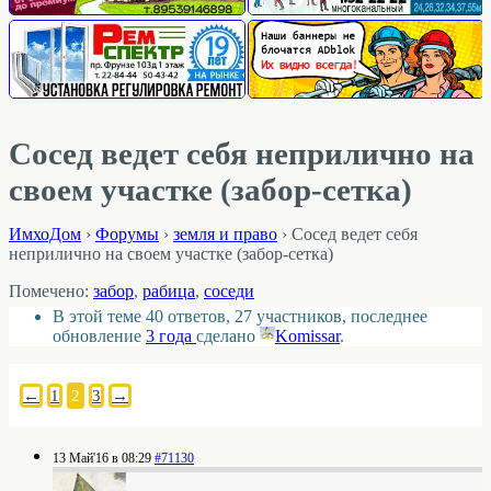
Сосед ведет себя неприлично на
своем участке (забор-сетка)
ИмхоДом
›
Форумы
›
земля и право
›
Сосед ведет себя
неприлично на своем участке (забор-сетка)
Помечено:
забор
,
рабица
,
соседи
В этой теме 40 ответов, 27 участников, последнее
обновление
3 года
сделано
Komissar
.
←
1
2
3
→
13 Май'16 в 08:29
#71130