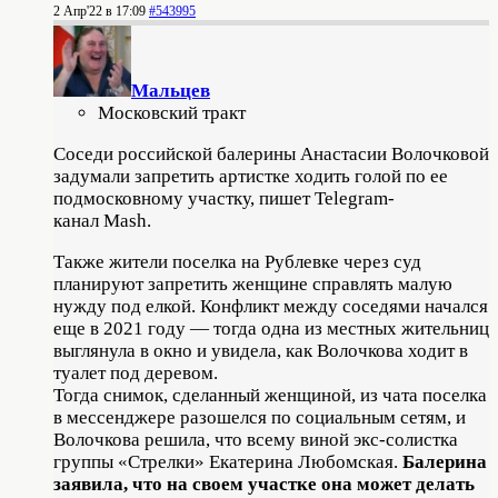
2 Апр'22 в 17:09
#543995
Мальцев
Московский тракт
Соседи российской балерины Анастасии Волочковой
задумали запретить артистке ходить голой по ее
подмосковному участку, пишет Telegram-
канал Mash.
Также жители поселка на Рублевке через суд
планируют запретить женщине справлять малую
нужду под елкой. Конфликт между соседями начался
еще в 2021 году — тогда одна из местных жительниц
выглянула в окно и увидела, как Волочкова ходит в
туалет под деревом.
Тогда снимок, сделанный женщиной, из чата поселка
в мессенджере разошелся по социальным сетям, и
Волочкова решила, что всему виной экс-солистка
группы «Стрелки» Екатерина Любомская.
Балерина
заявила, что на своем участке она может делать