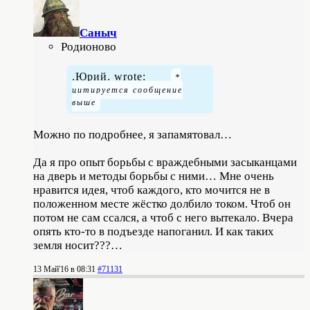
Саныч
Родионово
.Юрий. wrote:
Можно по подробнее, я запамятовал…
Да я про опыт борьбы с враждебными засыканцами
на дверь и методы борьбы с ними… Мне очень
нравится идея, чтоб каждого, кто мочится не в
положенном месте жёстко долбило током. Чтоб он
потом не сам ссался, а чтоб с него вытекало. Вчера
опять кто-то в подъезде напоганил. И как таких
земля носит???…
13 Май'16 в 08:31
#71131