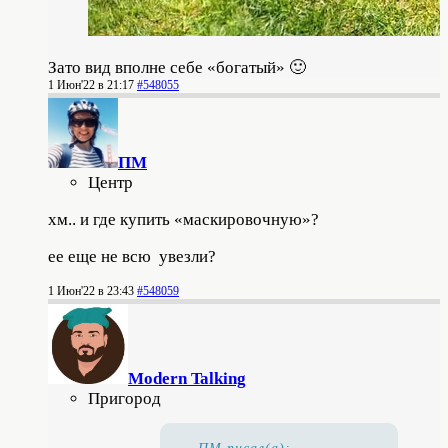
Зато вид вполне себе «богатый» 🙂
1 Июн'22 в 21:17
#548055
ПМ
Центр
хм.. и где купить «маскировочную»?
ее еще не всю увезли?
1 Июн'22 в 23:43
#548059
Modern Talking
Пригород