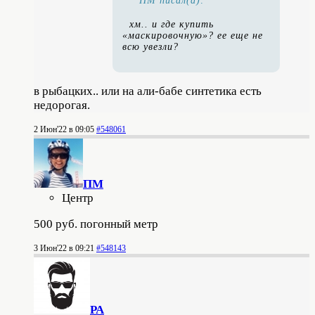
ПМ писал(а):
хм.. и где купить
«маскировочную»? ее еще не
всю увезли?
в рыбацких.. или на али-бабе синтетика есть
недорогая.
2 Июн'22 в 09:05
#548061
ПМ
Центр
500 руб. погонный метр
3 Июн'22 в 09:21
#548143
РА