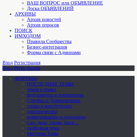
ВАШ ВОПРОС или ОБЪЯВЛЕНИЕ
Доска ОБЪЯВЛЕНИЙ
АРХИВЫ
Архив новостей
Архив опросов
ПОИСК
ИМХОДОМ
Правила Сообщества
Бизнес-интеграция
Форма связи с Админами
Вход
Регистрация
Вход
Регистрация
ФОРУМЫ
ПОСЛЕДНИЕ ТЕМЫ
земля и право
фундаменты и перекрытия
Стройка и Домовладение
стены и конструкции
электричество
коммуникации и отопление
Cад, двор, гараж, баня…
свободная тема
Местные Темы