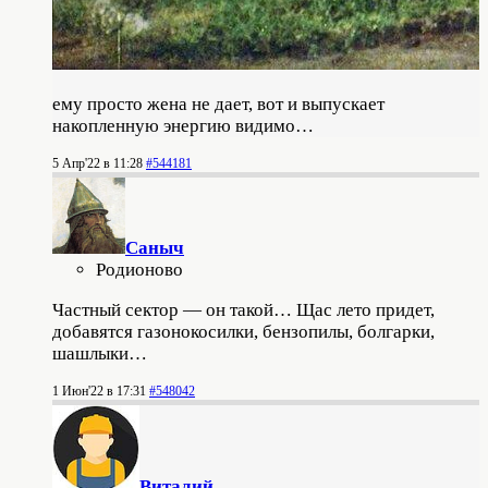
ему просто жена не дает, вот и выпускает
накопленную энергию видимо…
5 Апр'22 в 11:28
#544181
Саныч
Родионово
Частный сектор — он такой… Щас лето придет,
добавятся газонокосилки, бензопилы, болгарки,
шашлыки…
1 Июн'22 в 17:31
#548042
Виталий