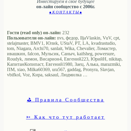
Инвестируем в своё будущее
он-лайн сообщество с 2006г.
● К О Н Т А К Т Ы ●
Гости (read only) он-лайн:
232
Пользователи он-лайн:
nvs, федор, IljaVlaskin, VuV, cpt,
stelajmaster, BMV1, Юлиk, UStaV, PT, LA, kvadrastudio,
tom, Niagara, Archi70, sanlait, Wika, Chevalier, Ломастер,
ивашкин, falcon, Мульсик, Саныч, kaifsheg, powersure,
Roudyk, лимон, Висариoн4, Евгений223, ЮрийН, nikitap,
КапитанКопипаст, Евгений1980, Заец, Алька, marazmiki,
ПМ, xiao, Milka60369, ura567, gaddag, Pronyra, Slavjan,
vbifkol, Voz, Кира, saksaul, Людмилка …
⛳ Правила Сообщества
➳ Как что тут работает