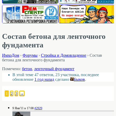
Состав бетона для ленточного
фундамента
ИмхоДом
›
Форумы
›
Стройка и Домовладение
›
Состав
бетона для ленточного фундамента
Помечено:
бетон
,
ленточный фундамент
В этой теме 47 ответов, 23 участника, последнее
обновление
1 год назад
сделано
Быков
.
1
2
3
→
9 Янв'11 в 17:08
#2929