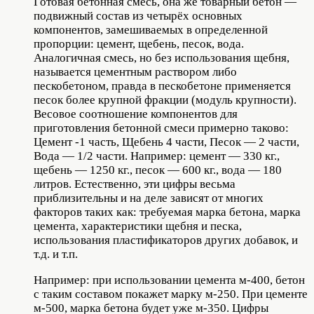
Готовая бетонная смесь, она же товарный бетон —
подвижный состав из четырёх основных
компонентов, замешиваемых в определенной
пропорции: цемент, щебень, песок, вода.
Аналогичная смесь, но без использования щебня,
называется цементным раствором либо
пескобетоном, правда в пескобетоне применяется
песок более крупной фракции (модуль крупности).
Весовое соотношение компонентов для
приготовления бетонной смеси примерно таково:
Цемент -1 часть, Щебень 4 части, Песок — 2 части,
Вода — 1/2 части. Например: цемент — 330 кг.,
щебень — 1250 кг., песок — 600 кг., вода — 180
литров. Естественно, эти цифры весьма
приблизительны и на деле зависят от многих
факторов таких как: требуемая марка бетона, марка
цемента, характеристики щебня и песка,
использования пластификаторов других добавок, и
т.д. и т.п.
Например: при использовании цемента м-400, бетон
с таким составом покажет марку м-250. При цементе
м-500, марка бетона будет уже м-350. Цифры