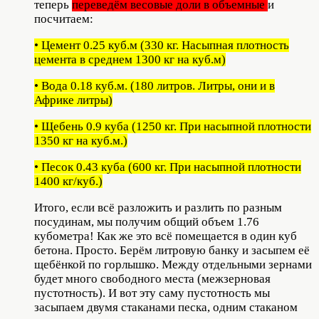
теперь
переведём весовые доли в объемные
и
посчитаем:
• Цемент 0.25 куб.м (330 кг. Насыпная плотность
цемента в среднем 1300 кг на куб.м)
• Вода 0.18 куб.м. (180 литров. Литры, они и в
Африке литры)
• Щебень 0.9 куба (1250 кг. При насыпной плотности
1350 кг на куб.м.)
• Песок 0.43 куба (600 кг. При насыпной плотности
1400 кг/куб.)
Итого, если всё разложить и разлить по разным
посудинам, мы получим общий объем 1.76
кубометра! Как же это всё помещается в один куб
бетона. Просто. Берём литровую банку и засыпем её
щебёнкой по горлышко. Между отдельными зернами
будет много свободного места (межзерновая
пустотность). И вот эту саму пустотность мы
засыпаем двумя стаканами песка, одним стаканом