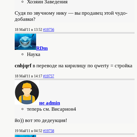
Хозяин Заведения
Судя по звучному нику — вы продавец этой чудо-
добавки?
18 Май'11 в 13:52
#19756
RDm
Наука
cnhjqrf
в переводе на кирилицу по qwerty = стройка
18 Май'11 в 14:17
#19757
не admin
теперь см. Висариoн4
йо)) вот это дедеукция!
19 Май'11 в 04:52
#19758