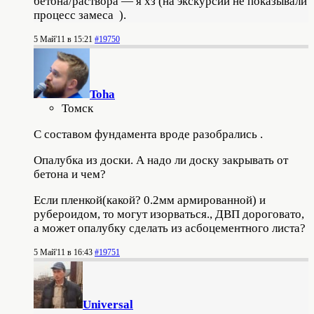
бетона/раствора — я хз (на экскурсии не показывали
процесс замеса
).
5 Май'11 в 15:21
#19750
Toha
Томск
С составом фундамента вроде разобрались
.
Опалубка из доски. А надо ли доску закрывать от
бетона и чем?
Если пленкой(какой? 0.2мм армированной) и
рубероидом, то могут изорваться., ДВП дороговато,
а может опалубку сделать из асбоцементного листа?
5 Май'11 в 16:43
#19751
Universal