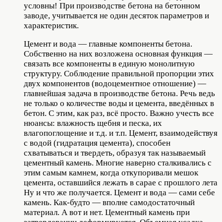
условны! При производстве бетона на бетонном
заводе, учитывается не один десяток параметров и
характеристик.
Цемент и вода — главные компоненты бетона.
Собственно на них возложена основная функция —
связать все компоненты в единую монолитную
структуру. Соблюдение правильной пропорции этих
двух компонентов (водоцементное отношение) —
главнейшая задача в производстве бетона. Речь ведь
не только о количестве воды и цемента, введённых в
бетон. С этим, как раз, всё просто. Важно учесть все
нюансы: влажность щебня и песка, их
влагопоглощение и т.д. и т.п. Цемент, взаимодействуя
с водой (гидратация цемента), способен
схватываться и твердеть, образуя так называемый
цементный камень. Многие наверно сталкивались с
этим самым камнем, когда откупоривали мешок
цемента, оставшийся лежать в сарае с прошлого лета
Ну и что же получается. Цемент и вода — сами себе
камень. Как-будто — вполне самодостаточный
материал. А вот и нет. Цементный камень при