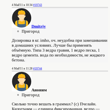
4 Май'11 в 10:34
#19743
Dmitriy
Пригород
Дозировка в кг. imhо, оч. неудобна при замешивании
в домашних условиях. Лучше бы применять
объёмную. Типа 3 ведра гравия, 1 ведро песка, 1
ведро цемента. вода по необходимости, не жидкого
бетона.
4 Май'11 в 11:28
#19744
Аноним
Пригород
Сколько точно вешать в граммах? (c) Пчелайн.
Килограмм — единица фиксированная, ведро —