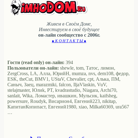
Живем в Своём Доме,
Инвестируем в своё будущее
он-лайн сообщество с 2006г.
● К О Н Т А К Т Ы ●
Гости (read only) он-лайн:
394
Пользователи он-лайн:
shewle, tom, Татос, лимон,
ZergCross, LA, Алла, ЮрийН, mumza, nvs, dem108, федор,
ESK, theCut, BMV1, UStaV, Chevalier, cpt, Алька, ПМ,
Саныч, Заец, marazmiki, falcon, IljaVlaskin, VuV,
stelajmaster, Юлиk, PT, kvadrastudio, Niagara, Archi70,
sanlait, Wika, Ломастер, ивашкин, Мульсик, kaifsheg,
powersure, Roudyk, Висариoн4, Евгений223, nikitap,
КапитанКопипаст, Евгений1980, xiao, Milka60369, ura567
…