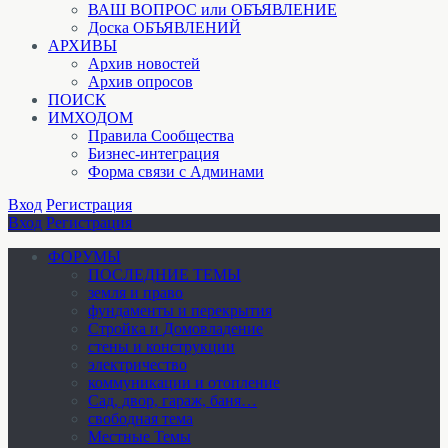
ВАШ ВОПРОС или ОБЪЯВЛЕНИЕ
Доска ОБЪЯВЛЕНИЙ
АРХИВЫ
Архив новостей
Архив опросов
ПОИСК
ИМХОДОМ
Правила Сообщества
Бизнес-интеграция
Форма связи с Админами
Вход
Регистрация
Вход
Регистрация
ФОРУМЫ
ПОСЛЕДНИЕ ТЕМЫ
земля и право
фундаменты и перекрытия
Стройка и Домовладение
стены и конструкции
электричество
коммуникации и отопление
Cад, двор, гараж, баня…
свободная тема
Местные Темы