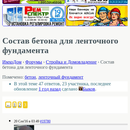
Состав бетона для ленточного
фундамента
ИмхоДом
›
Форумы
›
Стройка и Домовладение
›
Состав
бетона для ленточного фундамента
Помечено:
бетон
,
ленточный фундамент
В этой теме 47 ответов, 23 участника, последнее
обновление
1 год назад
сделано
Быков
.
←
1
2
3
20 Сен'16 в 03:49
#19780