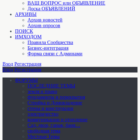
ВАШ ВОПРОС или ОБЪЯВЛЕНИЕ
Доска ОБЪЯВЛЕНИЙ
АРХИВЫ
Архив новостей
Архив опросов
ПОИСК
ИМХОДОМ
Правила Сообщества
Бизнес-интеграция
Форма связи с Админами
Вход
Регистрация
Вход
Регистрация
ФОРУМЫ
ПОСЛЕДНИЕ ТЕМЫ
земля и право
фундаменты и перекрытия
Стройка и Домовладение
стены и конструкции
электричество
коммуникации и отопление
Cад, двор, гараж, баня…
свободная тема
Местные Темы