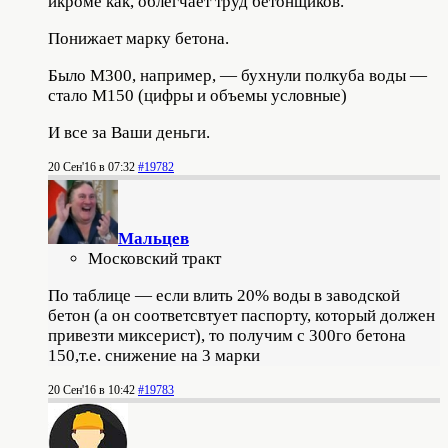
икроме как, облегчает труд бетонщиков.
Понижает марку бетона.
Было М300, например, — бухнули полкуба воды —
стало М150 (цифры и объемы условные)
И все за Ваши деньги.
20 Сен'16 в 07:32
#19782
Мальцев
Московский тракт
По таблице — если влить 20% воды в заводской
бетон (а он соответсвтует паспорту, который должен
привезти миксерист), то получим с 300го бетона
150,т.е. снижение на 3 марки
20 Сен'16 в 10:42
#19783