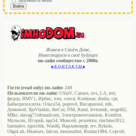
Запомнить меня
Войти
Живем в Своём Доме,
Инвестируем в своё будущее
он-лайн сообщество с 2006г.
● К О Н Т А К Т Ы ●
Гости (read only) он-лайн:
249
Пользователи он-лайн:
UStaV, Саныч, nvs, LA, tret,
федор, BMV1, Ирбис, tom, олеся, Komissar, dusha, cpt,
Байкеризсклепа, Ольга54, popovd, Висариoн4, nils,
Домовой, IljaVlaskin, theCut, ПМ, Rand, levtomsk, sergei82,
MIke, slavag71sibmailcom, Электромонтажник, Komfort,
Мульсик, ИгорьБ, ngs54, Моисей, prozektor, rinchine2012,
barmaleo, egorchik, Wasilij, Варламоврф, srv, Rykein,
OlgaLab, Иваныч, falcon, moonsafari, Ruslan1984, Сергей,