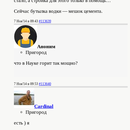
стало, а стройка для этого только в помощь…
Сейчас бутылка водки — мешок цемента.
7 Ноя'14 в 09:43
#113639
Аноним
Пригород
что в Науке горит так мощно?
7 Ноя'14 в 09:53
#113640
Cardinal
Пригород
есть ) я