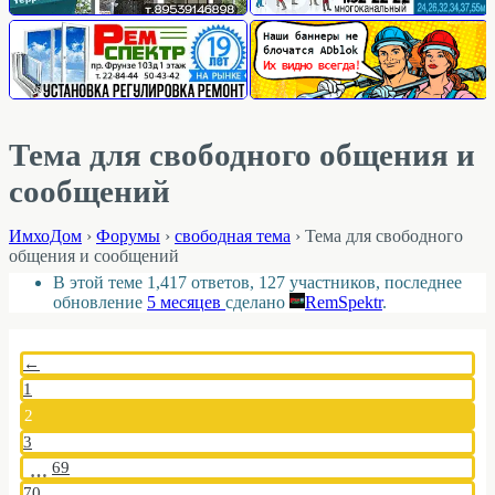
Тема для свободного общения и
сообщений
ИмхоДом
›
Форумы
›
свободная тема
›
Тема для свободного
общения и сообщений
В этой теме 1,417 ответов, 127 участников, последнее
обновление
5 месяцев
сделано
RemSpektr
.
←
1
2
3
69
…
70