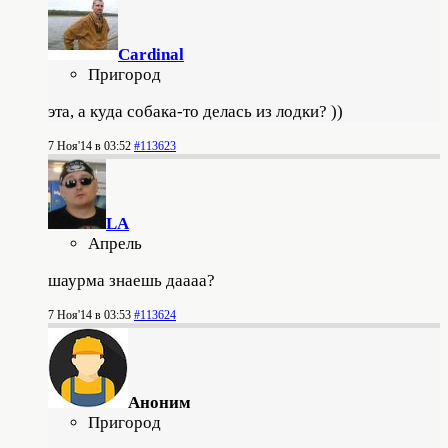
Cardinal
Пригород
эта, а куда собака-то делась из лодки? ))
7 Ноя'14 в 03:52
#113623
LA
Апрель
шаурма знаешь даааа?
7 Ноя'14 в 03:53
#113624
Аноним
Пригород