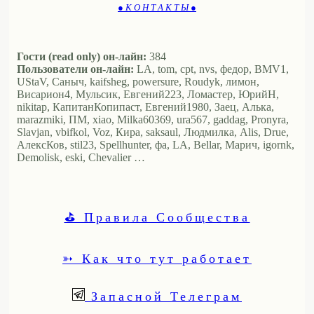
● К О Н Т А К Т Ы ●
Гости (read only) он-лайн:
384
Пользователи он-лайн:
LA, tom, cpt, nvs, федор, BMV1,
UStaV, Саныч, kaifsheg, powersure, Roudyk, лимон,
Висариoн4, Мульсик, Евгений223, Ломастер, ЮрийН,
nikitap, КапитанКопипаст, Евгений1980, Заец, Алька,
marazmiki, ПМ, xiao, Milka60369, ura567, gaddag, Pronyra,
Slavjan, vbifkol, Voz, Кира, saksaul, Людмилка, Alis, Drue,
АлексКов, stil23, Spellhunter, фа, LA, Bellar, Марич, igornk,
Demolisk, eski, Chevalier …
⛳ Правила Сообщества
➳ Как что тут работает
Запасной Телеграм