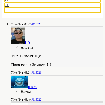
71
→
7 Ноя'14 в 03:27
#113620
LA
Апрель
УРА ТОВАРИЩИ!
Пиво есть в Зимнем!!!!
7 Ноя'14 в 03:28
#113621
RDm
Наука
7 Ноя'14 в 03:49
#113622