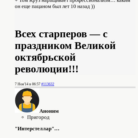
+ Том Круз наращивает профессионализм… каким
он еще пацаном был лет 10 назад ))
Всех старперов — с
праздником Великой
октябрьской
революции!!!
7 Ноя'14 в 06:57
#113632
Аноним
Пригород
"Интерстеллар"…