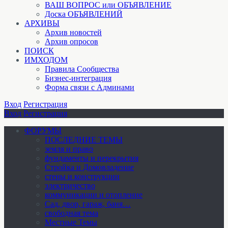
ВАШ ВОПРОС или ОБЪЯВЛЕНИЕ
Доска ОБЪЯВЛЕНИЙ
АРХИВЫ
Архив новостей
Архив опросов
ПОИСК
ИМХОДОМ
Правила Сообщества
Бизнес-интеграция
Форма связи с Админами
Вход
Регистрация
Вход
Регистрация
ФОРУМЫ
ПОСЛЕДНИЕ ТЕМЫ
земля и право
фундаменты и перекрытия
Стройка и Домовладение
стены и конструкции
электричество
коммуникации и отопление
Cад, двор, гараж, баня…
свободная тема
Местные Темы