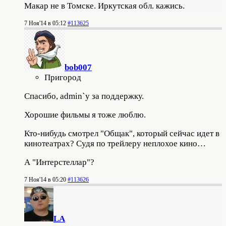
Макар не в Томске. Иркутская обл. кажись.
7 Ноя'14 в 05:12
#113625
bob007
Пригород
Спасибо, admin`у за поддержку.
Хорошие фильмы я тоже люблю.
Кто-нибудь смотрел "Общак", который сейчас идет в
кинотеатрах? Судя по трейлеру неплохое кино…
А "Интерстеллар"?
7 Ноя'14 в 05:20
#113626
LA