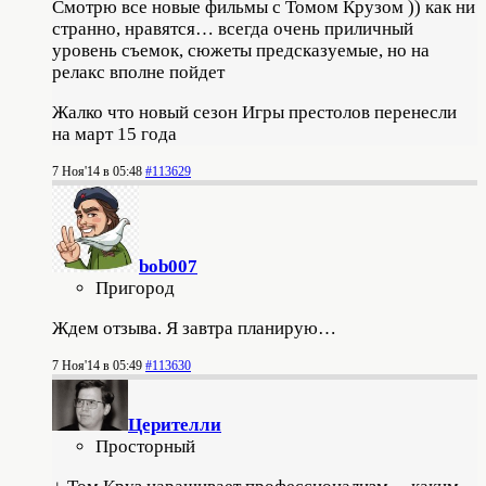
Смотрю все новые фильмы с Томом Крузом )) как ни
странно, нравятся
… всегда очень приличный
уровень съемок, сюжеты предсказуемые, но на
релакс вполне пойдет
Жалко что новый сезон Игры престолов перенесли
на март 15 года
7 Ноя'14 в 05:48
#113629
bob007
Пригород
Ждем отзыва. Я завтра планирую…
7 Ноя'14 в 05:49
#113630
Церителли
Просторный