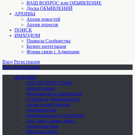
ВАШ ВОПРОС или ОБЪЯВЛЕНИЕ
Доска ОБЪЯВЛЕНИЙ
АРХИВЫ
Архив новостей
Архив опросов
ПОИСК
ИМХОДОМ
Правила Сообщества
Бизнес-интеграция
Форма связи с Админами
Вход
Регистрация
Вход
Регистрация
ФОРУМЫ
ПОСЛЕДНИЕ ТЕМЫ
земля и право
фундаменты и перекрытия
Стройка и Домовладение
стены и конструкции
электричество
коммуникации и отопление
Cад, двор, гараж, баня…
свободная тема
Местные Темы