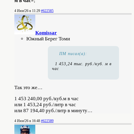
м в час
»;
4 Июн'26 в 11:29
#622585
Komissar
Южный Берег Томи
ПМ писал(а):
1 453,24 тыс. руб./куб. м в
час
Так это же…
1 453 240,00 руб./куб.м в час
или 1 453,24 руб./литр в час
или 87 194,40 руб./литр в минуту…
4 Июн'26 в 16:48
#622589