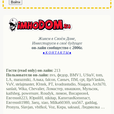
Войти
Живем в Своём Доме,
Инвестируем в своё будущее
он-лайн сообщество с 2006г.
● К О Н Т А К Т Ы ●
Гости (read only) он-лайн:
213
Пользователи он-лайн:
nvs, федор, BMV1, UStaV, tom,
LA, marazmiki, Алька, falcon, Саныч, ПМ, cpt, IljaVlaskin,
VuV, stelajmaster, Юлиk, PT, kvadrastudio, Niagara, Archi70,
sanlait, Wika, Chevalier, Ломастер, ивашкин, Мульсик,
kaifsheg, powersure, Roudyk, лимон, Висариoн4,
Евгений223, ЮрийН, nikitap, КапитанКопипаст,
Евгений1980, Заец, xiao, Milka60369, ura567, gaddag,
Pronyra, Slavjan, vbifkol, Voz, Кира, saksaul, Людмилка …