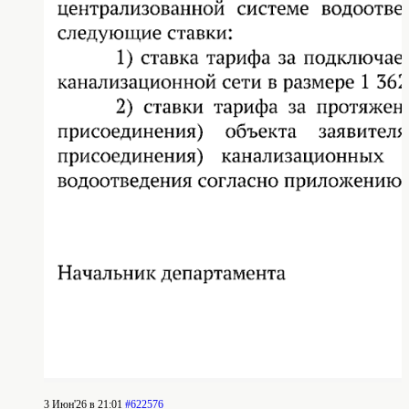
3 Июн'26 в 21:01
#622576