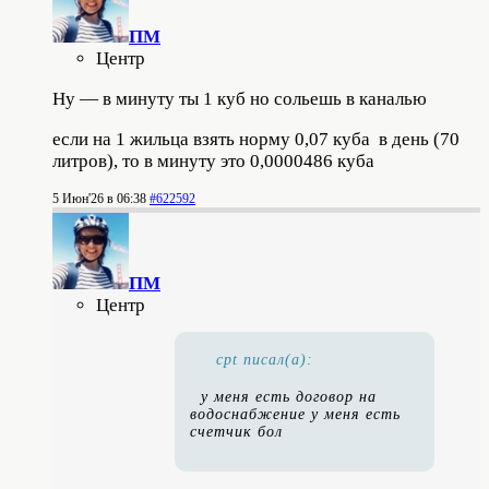
ПМ
Центр
Ну — в минуту ты 1 куб но сольешь в каналью
если на 1 жильца взять норму 0,07 куба в день (70
литров), то в минуту это 0,0000486 куба
5 Июн'26 в 06:38
#622592
ПМ
Центр
cpt писал(а):
у меня есть договор на
водоснабжение у меня есть
счетчик бол