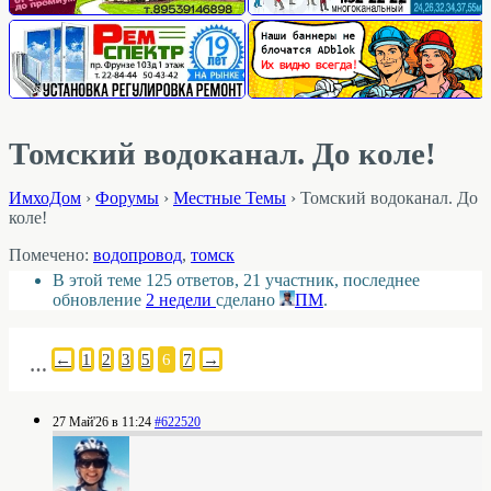
Томский водоканал. До коле!
ИмхоДом
›
Форумы
›
Местные Темы
›
Томский водоканал. До
коле!
Помечено:
водопровод
,
томск
В этой теме 125 ответов, 21 участник, последнее
обновление
2 недели
сделано
ПМ
.
←
1
2
3
5
6
7
→
…
27 Май'26 в 11:24
#622520