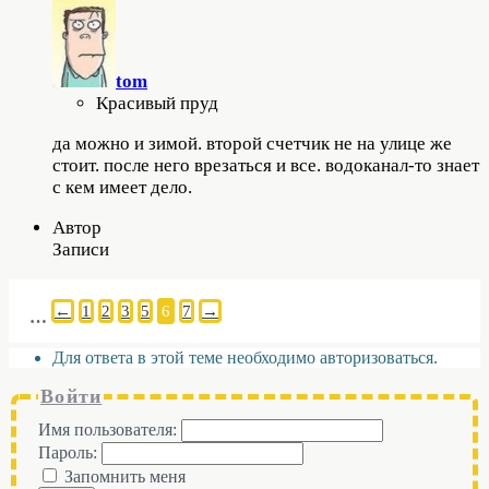
tom
Красивый пруд
да можно и зимой. второй счетчик не на улице же
стоит. после него врезаться и все. водоканал-то знает
с кем имеет дело.
Автор
Записи
←
1
2
3
5
6
7
→
…
Для ответа в этой теме необходимо авторизоваться.
Войти
Имя пользователя:
Пароль:
Запомнить меня