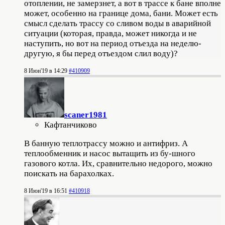
отоплении, не замерзнет, а вот в трассе к бане вполне
может, особенно на границе дома, бани. Может есть
смысл сделать трассу со сливом воды в аварийной
ситуации (которая, правда, может никогда и не
наступить, но вот на период отъезда на неделю-
другую, я бы перед отъездом слил воду)?
8 Июн'19 в 14:29
#410909
scaner1981
Кафтанчиково
В банную теплотрассу можно и антифриз. А
теплообменник и насос вытащить из бу-шного
газового котла. Их, сравнительно недорого, можно
поискать на барахолках.
8 Июн'19 в 16:51
#410918