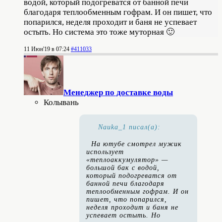
водой, который подогреватся от банной печи
благодаря теплообменным гофрам. И он пишет, что
попарился, неделя проходит и баня не успевает
остыть. Но система это тоже муторная 🙂
11 Июн'19 в 07:24
#411033
Менеджер по доставке воды
Колывань
Nauka_1 писал(а):
На ютубе смотрел мужик
использует
«теплоаккумулятор» —
большой бак с водой,
который подогреватся от
банной печи благодаря
теплообменным гофрам. И он
пишет, что попарился,
неделя проходит и баня не
успевает остыть. Но