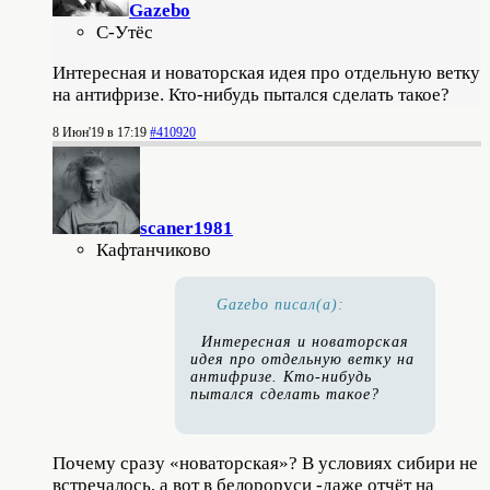
Gazebo
С-Утёс
Интересная и новаторская идея про отдельную ветку
на антифризе. Кто-нибудь пытался сделать такое?
8 Июн'19 в 17:19
#410920
scaner1981
Кафтанчиково
Gazebo писал(а):
Интересная и новаторская
идея про отдельную ветку на
антифризе. Кто-нибудь
пытался сделать такое?
Почему сразу «новаторская»? В условиях сибири не
встречалось, а вот в белороруси -даже отчёт на