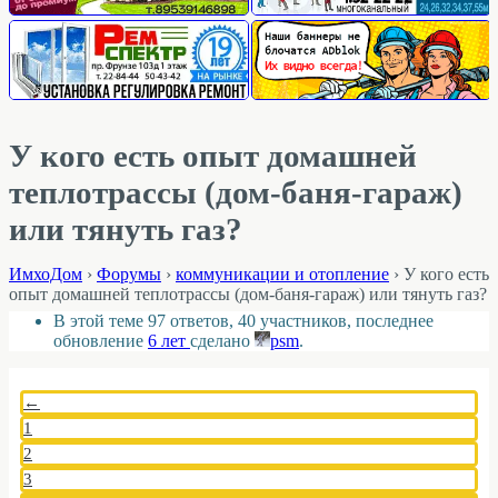
У кого есть опыт домашней
теплотрассы (дом-баня-гараж)
или тянуть газ?
ИмхоДом
›
Форумы
›
коммуникации и отопление
›
У кого есть
опыт домашней теплотрассы (дом-баня-гараж) или тянуть газ?
В этой теме 97 ответов, 40 участников, последнее
обновление
6 лет
сделано
psm
.
←
1
2
3