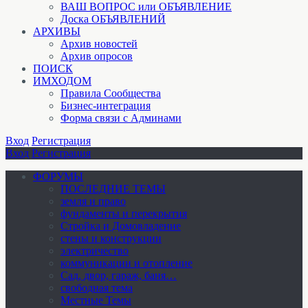
ВАШ ВОПРОС или ОБЪЯВЛЕНИЕ
Доска ОБЪЯВЛЕНИЙ
АРХИВЫ
Архив новостей
Архив опросов
ПОИСК
ИМХОДОМ
Правила Сообщества
Бизнес-интеграция
Форма связи с Админами
Вход
Регистрация
Вход
Регистрация
ФОРУМЫ
ПОСЛЕДНИЕ ТЕМЫ
земля и право
фундаменты и перекрытия
Стройка и Домовладение
стены и конструкции
электричество
коммуникации и отопление
Cад, двор, гараж, баня…
свободная тема
Местные Темы