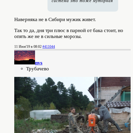
система это тоже муторная
Наверняка не в Сибири мужик живет.
Так то да, дня три плюс в парной от бака стоит, но
опять же не в сильные морозы.
11 Июн'19 в 08:02
#411044
nvs
Трубачево