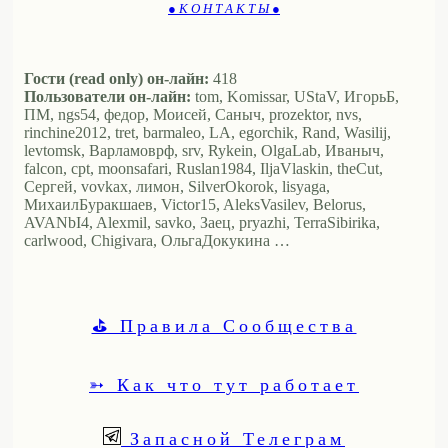
● К О Н Т А К Т Ы ●
Гости (read only) он-лайн:
418
Пользователи он-лайн:
tom, Komissar, UStaV, ИгорьБ,
ПМ, ngs54, федор, Моисей, Саныч, prozektor, nvs,
rinchine2012, tret, barmaleo, LA, egorchik, Rand, Wasilij,
levtomsk, Варламоврф, srv, Rykein, OlgaLab, Иваныч,
falcon, cpt, moonsafari, Ruslan1984, IljaVlaskin, theCut,
Сергей, vovkax, лимон, SilverOkorok, lisyaga,
МихаилБуракшаев, Victor15, AleksVasilev, Belorus,
AVANbI4, Alexmil, savko, Заец, pryazhi, TerraSibirika,
carlwood, Chigivara, ОльгаДокукина …
⛳ Правила Сообщества
➳ Как что тут работает
Запасной Телеграм