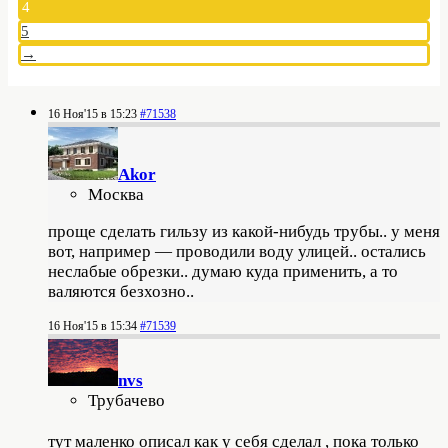
4
5
→
16 Ноя'15 в 15:23
#71538
Akor
Москва
проще сделать гильзу из какой-нибудь трубы.. у меня
вот, например — проводили воду улицей.. остались
неслабые обрезки.. думаю куда применить, а то
валяются безхозно..
16 Ноя'15 в 15:34
#71539
nvs
Трубачево
тут маленко описал как у себя сделал
, пока только