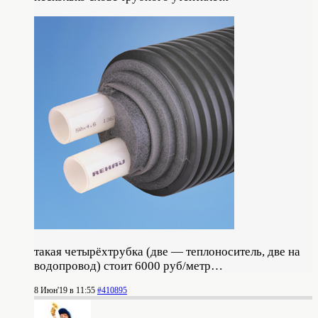
такая четырёхтрубка (две — теплоноситель, две на
водопровод) стоит 6000 руб/метр…
8 Июн'19 в 11:55
#410895