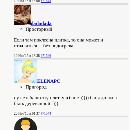
19 Ноя'15 в 15:00
#71545
dadadada
Просторный
Если там поклеена плитка, то она может и
отвалиться….без подогрева…
19 Ноя'15 в 18:38
#71546
ELENAPC
Пригород
ну ее в баню эту плитку в бане ))))) баня должна
быть деревянной! )))
20 Ноя'15 в 01:37
#71544