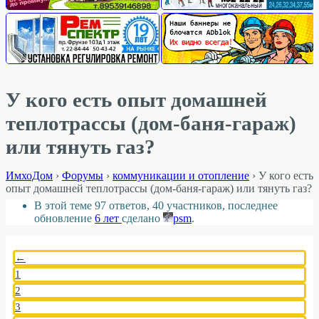
У кого есть опыт домашней
теплотрассы (дом-баня-гараж)
или тянуть газ?
ИмхоДом
›
Форумы
›
коммуникации и отопление
›
У кого есть
опыт домашней теплотрассы (дом-баня-гараж) или тянуть газ?
В этой теме 97 ответов, 40 участников, последнее
обновление
6 лет
сделано
psm
.
←
1
2
3