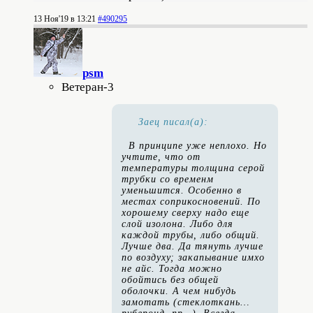
13 Ноя'19 в 13:21
#490295
psm
Ветеран-3
Заец писал(а):
В принципе уже неплохо. Но
учтите, что от
температуры толщина серой
трубки со временм
уменьшится. Особенно в
местах соприкосновений. По
хорошему сверху надо еще
слой изолона. Либо для
каждой трубы, либо общий.
Лучше два. Да тянуть лучше
по воздуху; закапывание имхо
не айс. Тогда можно
обойтись без общей
оболочки. А чем нибудь
замотать (стеклоткань…