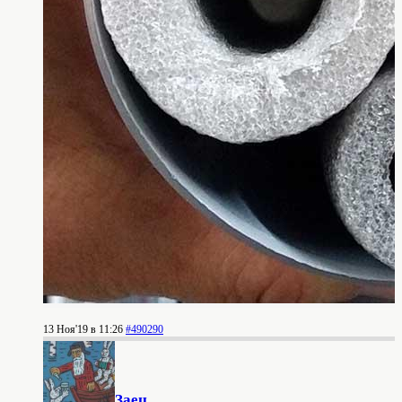
13 Ноя'19 в 11:26
#490290
Заец