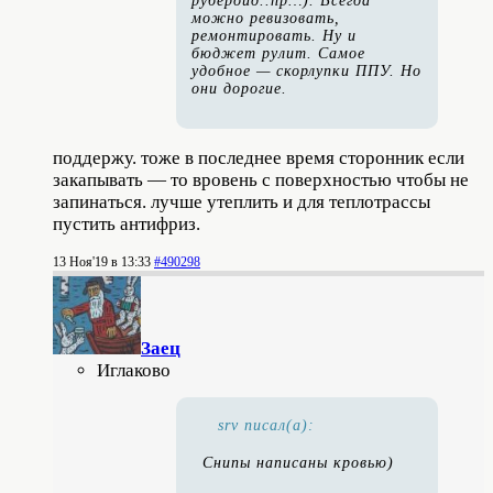
рубероид..пр…). Всегда
можно ревизовать,
ремонтировать. Ну и
бюджет рулит. Самое
удобное — скорлупки ППУ. Но
они дорогие.
поддержу. тоже в последнее время сторонник если
закапывать — то вровень с поверхностью чтобы не
запинаться. лучше утеплить и для теплотрассы
пустить антифриз.
13 Ноя'19 в 13:33
#490298
Заец
Иглаково
srv писал(а):
Снипы написаны кровью)