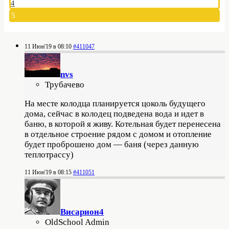
4
5
11 Июн'19 в 08:10
#411047
nvs
Трубачево
На месте колодца планируется цоколь будущего
дома, сейчас в колодец подведена вода и идет в
баню, в которой я живу. Котельная будет перенесена
в отдельное строение рядом с домом и отопление
будет проброшено дом — баня (через данную
теплотрассу)
11 Июн'19 в 08:15
#411051
Висариoн4
OldSchool Admin