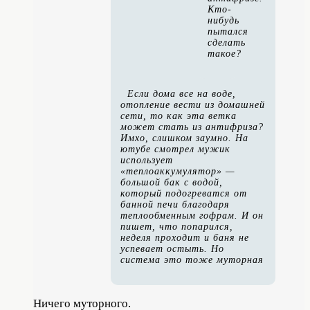
Кто-
нибудь
пытался
сделать
такое?
Если дома все на воде,
отопление вести из домашней
сети, то как эта ветка
может стать из антифриза?
Имхо, слишком заумно. На
ютубе смотрел мужик
использует
«теплоаккумулятор» —
большой бак с водой,
который подогреватся от
банной печи благодаря
теплообменным гофрам. И он
пишет, что попарился,
неделя проходит и баня не
успевает остыть. Но
система это тоже муторная
Ничего муторного.