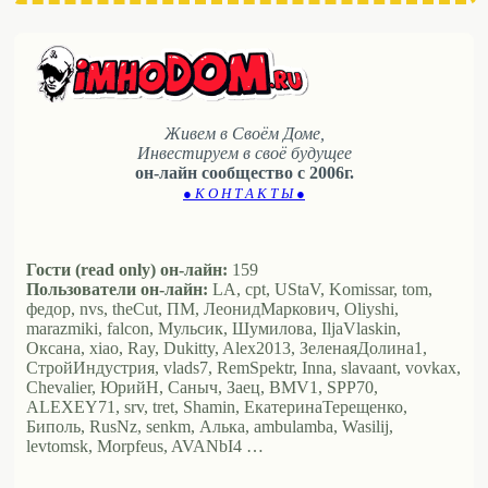
Живем в Своём Доме,
Инвестируем в своё будущее
он-лайн сообщество с 2006г.
● К О Н Т А К Т Ы ●
Гости (read only) он-лайн:
159
Пользователи он-лайн:
LA, cpt, UStaV, Komissar, tom,
федор, nvs, theCut, ПМ, ЛеонидМаркович, Oliyshi,
marazmiki, falcon, Мульсик, Шумилова, IljaVlaskin,
Оксана, xiao, Ray, Dukitty, Alex2013, ЗеленаяДолина1,
СтройИндустрия, vlads7, RemSpektr, Inna, slavaant, vovkax,
Chevalier, ЮрийН, Саныч, Заец, BMV1, SPP70,
ALEXEY71, srv, tret, Shamin, ЕкатеринаТерещенко,
Биполь, RusNz, senkm, Алька, ambulamba, Wasilij,
levtomsk, Morpfeus, AVANbI4 …