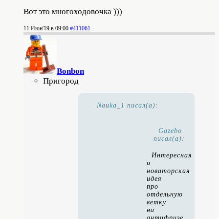
Вот это многоходовочка )))
11 Июн'19 в 09:00
#411061
Bonbon
Пригород
Nauka_1 писал(а):
Gazebo
писал(а):
Интересная
и
новаторская
идея
про
отдельную
ветку
на
антифризе.