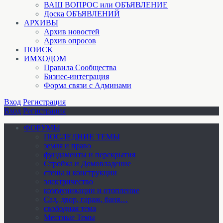
ВАШ ВОПРОС или ОБЪЯВЛЕНИЕ
Доска ОБЪЯВЛЕНИЙ
АРХИВЫ
Архив новостей
Архив опросов
ПОИСК
ИМХОДОМ
Правила Сообщества
Бизнес-интеграция
Форма связи с Админами
Вход
Регистрация
Вход
Регистрация
ФОРУМЫ
ПОСЛЕДНИЕ ТЕМЫ
земля и право
фундаменты и перекрытия
Стройка и Домовладение
стены и конструкции
электричество
коммуникации и отопление
Cад, двор, гараж, баня…
свободная тема
Местные Темы