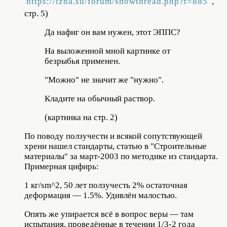
https://izba.su/forum/showthread.php?t=885
,
стр. 5)
Да нафиг он вам нужен, этот ЭППС?
На выложенной мной картинке от
безрыбья применен.
"Можно" не значит же "нужно".
Кладите на обычный раствор.
(картинка на стр. 2)
По поводу ползучести и всякой сопутствующей
хрени нашел стандарты, статью в "Строительные
материалы" за март-2003 по методике из стандарта.
Примерная цифирь:
1 кг/sm^2, 50 лет ползучесть 2% остаточная
деформация — 1.5%. Удивлён малостью.
Опять же упирается всё в вопрос веры — там
испытания, проведённые в течении 1/3-2 года