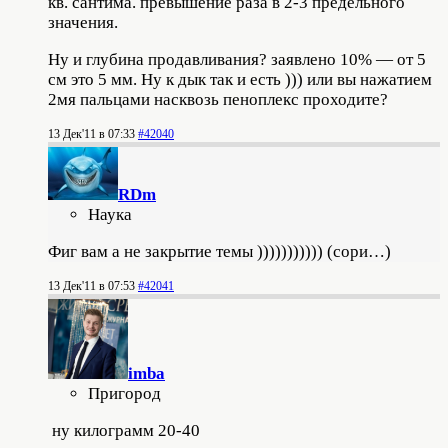
кв. сантима. превышение раза в 2-3 предельного
значения.
Ну и глубина продавливания? заявлено 10% — от 5
см это 5 мм. Ну к дык так и есть ))) или вы нажатием
2мя пальцами насквозь пеноплекс проходите?
13 Дек'11 в 07:33
#42040
RDm
Наука
Фиг вам
а не закрытие темы )))))))))))
(сори…)
13 Дек'11 в 07:53
#42041
imba
Пригород
ну килограмм 20-40