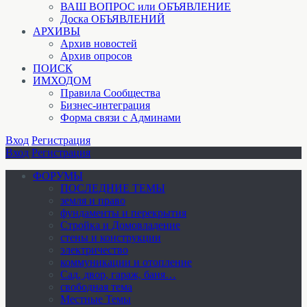
ВАШ ВОПРОС или ОБЪЯВЛЕНИЕ
Доска ОБЪЯВЛЕНИЙ
АРХИВЫ
Архив новостей
Архив опросов
ПОИСК
ИМХОДОМ
Правила Сообщества
Бизнес-интеграция
Форма связи с Админами
Вход
Регистрация
Вход
Регистрация
ФОРУМЫ
ПОСЛЕДНИЕ ТЕМЫ
земля и право
фундаменты и перекрытия
Стройка и Домовладение
стены и конструкции
электричество
коммуникации и отопление
Cад, двор, гараж, баня…
свободная тема
Местные Темы