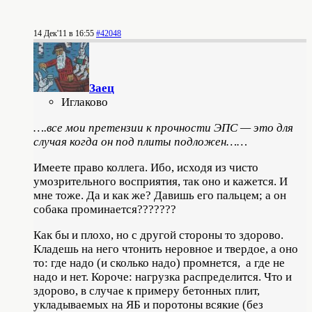
14 Дек'11 в 16:55
#42048
Заец
Иглаково
….все мои претензии к прочности ЭПС — это для
случая когда он под плиты подложен……
Имеете право коллега. Ибо, исходя из чисто
умозрительного восприятия, так оно и кажется. И
мне тоже. Да и как же? Давишь его пальцем; а он
собака проминается???????
Как бы и плохо, но с другой стороны то здорово.
Кладешь на него чтонить неровное и твердое, а оно
то: где надо (и сколько надо) промнется, а где не
надо и нет. Короче: нагрузка распределится. Что и
здорово, в случае к примеру бетонных плит,
укладываемых на ЯБ и поротоны всякие (без