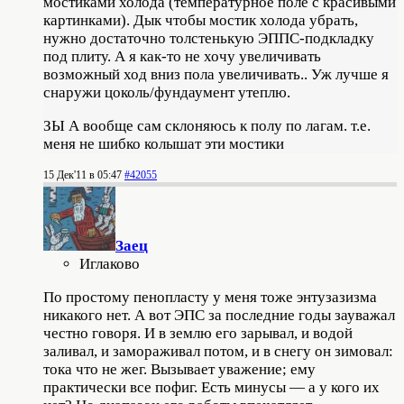
мостиками холода (температурное поле с красивыми
картинками). Дык чтобы мостик холода убрать,
нужно достаточно толстенькую ЭППС-подкладку
под плиту. А я как-то не хочу увеличивать
возможный ход вниз пола увеличивать.. Уж лучше я
снаружи цоколь/фундаумент утеплю.
ЗЫ А вообще сам склоняюсь к полу по лагам. т.е.
меня не шибко колышат эти мостики
15 Дек'11 в 05:47
#42055
Заец
Иглаково
По простому пенопласту у меня тоже энтузазизма
никакого нет. А вот ЭПС за последние годы зауважал
честно говоря. И в землю его зарывал, и водой
заливал, и замораживал потом, и в снегу он зимовал:
тока что не жег. Вызывает уважение; ему
практически все пофиг. Есть минусы — а у кого их