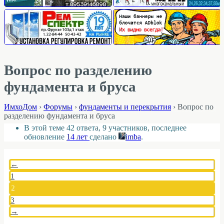
Вопрос по разделению
фундамента и бруса
ИмхоДом
›
Форумы
›
фундаменты и перекрытия
›
Вопрос по
разделению фундамента и бруса
В этой теме 42 ответа, 9 участников, последнее
обновление
14 лет
сделано
imba
.
←
1
2
3
→