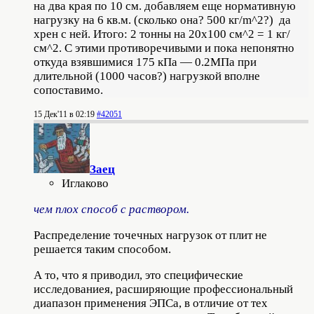
на два края по 10 см. добавляем еще нормативную
нагрузку на 6 кв.м. (сколько она? 500 кг/m^2?) да
хрен с ней. Итого: 2 тонны на 20х100 см^2 = 1 кг/
см^2. С этими противоречивыми и пока непонятно
откуда взявшимися 175 кПа — 0.2МПа при
длительной (
1000 часов?
) нагрузкой вполне
сопоставимо.
15 Дек'11 в 02:19
#42051
Заец
Иглаково
чем плох способ с раствором.
Распределение точечных нагрузок от плит не
решается таким способом.
А то, что я приводил, это специфические
исследованиея, расширяющие профессиональный
диапазон применения ЭПСа, в отличие от тех