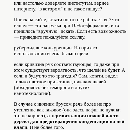
или настолько доверяете институтам, вернее
интернету, "в котором" и не такое пишут?
Поиск на сайте, кстати почти не работает. всё что
нашел — это нагрузка при 10% деформации, и то
пришлось "вручную" искать. Если есть возможность
— приведите пожалуйста ссылку.
рубероид вне конкуренции. Но при его
использовании всегда бываю щели
если кривизна рук соответствующая, то даже при
этом существует вероятность, что щелей не будет. А
если и будут, то это трагедия? Сам, кстати, видел
только плотное прилегание, никаких щелей
(обходилось без геморроя и других
нанотехнологий).
В случае с нижним брусом речь более не про
утепление как таковое (она здесь нафиг не нужна;
это не кирпич),
а термоизоляция нижней части
дерева для предотвращения конденсации на ней
влаги
. И не более того.