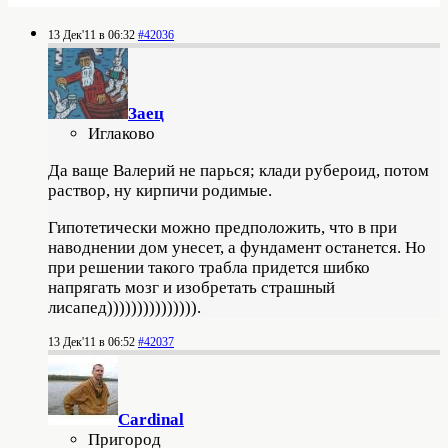
13 Дек'11 в 06:32
#42036
Заец
Иглаково
Да ваще Валерий не парься; клади рубероид, потом
раствор, ну кирпичи родимые.
Гипотетически можно предположить, что в при
наводнении дом унесет, а фундамент останется. Но
при решении такого трабла придется шибко
напрягать мозг и изобретать страшный
лисапед))))))))))))))).
13 Дек'11 в 06:52
#42037
Cardinal
Пригород