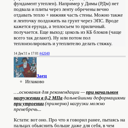
фундамент утеплен). Например у Димы (РДм) нет
подвала и плиты через ленту обречены вечно
отдавать тепло + нижняя часть стены. Можно также
и ленточку полдожить на грунт через ЭПС. Вроде
кажется ерунда, а теплосьем то приличный.
получается. Еще выход: цоколь из КБ блоков (чаще
всего так делают). Ну или потом пол
теплоизолировать и утеплителю делать стяжку.
14 Дек'11 в 17:01
#42049
Заец
Иглаково
….основания для рекомендации —
при начальном
нагружении в 0,2 МПа
дальнейшими деформациями
при утроении
(примерно) нагрузки можно
пренебречь..
.
Кстати: вот оно. Про что я говорил ранее, пытаясь на
пальцах обьяснить больше даже для себя, в чем