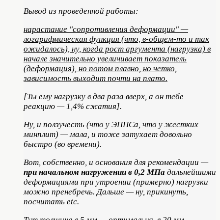
Вывод из проведенной работы:
нарастание "сопротивления деформации" —
логарифмическая функция (что, в-общем-то и так
ожидалось), ну, когда рост аргумента (нагрузка) в
начале значительно увеличивает показатель
(деформация), но потом плавно, но четко,
зависимость выходит почти на плато.
[Ты ему нагрузку в два раза вверх, а он тебе
реакцию — 1,4% сжатия].
Ну, и ползучесть (что у ЭППСа, что у жестких
минплит) — мала, и тоже затухает довольно
быстро (во времени).
Вот, собственно, и основания для рекомендации —
при начальном нагружении в 0,2 МПа
дальнейшими
деформациями при утроении (примерно) нагрузки
можно пренебречь. Дальше — ну, прикинуть,
посчитать etc.
Тут толщина в 5 мм — оптимальна, в 20 мм —