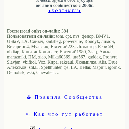
Инвестируем в своё будущее
он-лайн сообщество с 2006г.
● К О Н Т А К Т Ы ●
Гости (read only) он-лайн:
384
Пользователи он-лайн:
tom, cpt, nvs, федор, BMV1,
UStaV, LA, Саныч, kaifsheg, powersure, Roudyk, лимон,
Висариoн4, Мульсик, Евгений223, Ломастер, ЮрийН,
nikitap, КапитанКопипаст, Евгений1980, Заец, Алька,
marazmiki, ПМ, xiao, Milka60369, ura567, gaddag, Pronyra,
Slavjan, vbifkol, Voz, Кира, saksaul, Людмилка, Alis, Drue,
АлексКов, stil23, Spellhunter, фа, LA, Bellar, Марич, igornk,
Demolisk, eski, Chevalier …
⛳ Правила Сообщества
➳ Как что тут работает