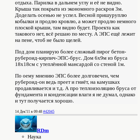
отдыха. Парилка в дальнем углу и её не видно.
Крыша так покрыта из экономного раскроя 3м.
Доделать осенью не успел. Весной пришуруплю
кобылки и продлю кровлю, а может продлю немного
плоской крыши, там видно будет. Проекта как
такового нет, всё решаю по месту. А ЭПС ещё лежит
на пене, чтоб не было щелей.
Под дом планирую более сложный пирог бетон-
рубероид-кирпич-ЭПС-брус. Дом 6х9м из бруса
18х18см с утеплённой мансардой со стеной 1м.
По оему мнению ЭПС более долговечен, чем
рубероид-он ведь преет и гниёт, на камушках
продавливается и т.д. А про теплоизоляцию бруса от
фундамента и конденсации влаги я не думал, однако
и тут получается хорошо.
14 Дек'11 в 09:48
#42045
RDm
Наука