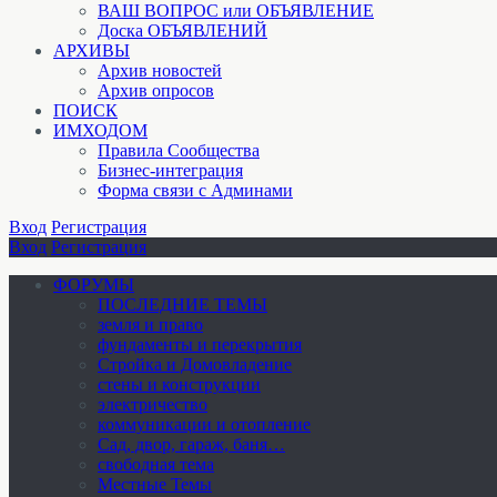
ВАШ ВОПРОС или ОБЪЯВЛЕНИЕ
Доска ОБЪЯВЛЕНИЙ
АРХИВЫ
Архив новостей
Архив опросов
ПОИСК
ИМХОДОМ
Правила Сообщества
Бизнес-интеграция
Форма связи с Админами
Вход
Регистрация
Вход
Регистрация
ФОРУМЫ
ПОСЛЕДНИЕ ТЕМЫ
земля и право
фундаменты и перекрытия
Стройка и Домовладение
стены и конструкции
электричество
коммуникации и отопление
Cад, двор, гараж, баня…
свободная тема
Местные Темы