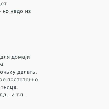
дет
 но надо из
 для дома,и
ём
оньку делать.
ное постепенно
стница.
., и т.п .