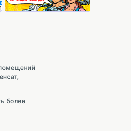
 помещений
енсат,
ть более