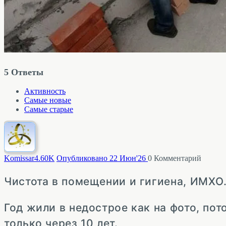
5
Ответы
Активность
Самые новые
Самые старые
Komissar
4.60K
Опубликовано 22 Июн'26
0
Комментарий
Чистота в помещении и гигиена, ИМХО
Год жили в недострое как на фото, пот
только через 10 лет.