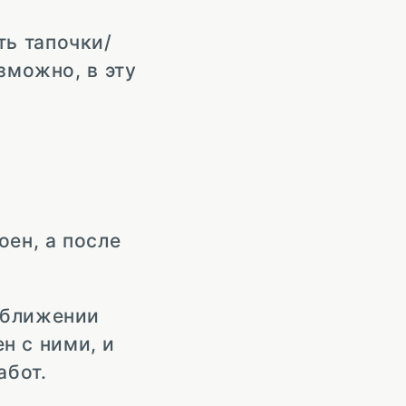
сть тапочки/
зможно, в эту
оен, а после
иближении
ен с ними, и
абот.