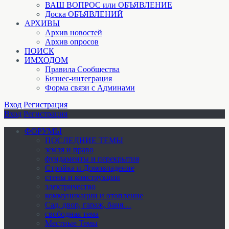
ВАШ ВОПРОС или ОБЪЯВЛЕНИЕ
Доска ОБЪЯВЛЕНИЙ
АРХИВЫ
Архив новостей
Архив опросов
ПОИСК
ИМХОДОМ
Правила Сообщества
Бизнес-интеграция
Форма связи с Админами
Вход
Регистрация
Вход
Регистрация
ФОРУМЫ
ПОСЛЕДНИЕ ТЕМЫ
земля и право
фундаменты и перекрытия
Стройка и Домовладение
стены и конструкции
электричество
коммуникации и отопление
Cад, двор, гараж, баня…
свободная тема
Местные Темы