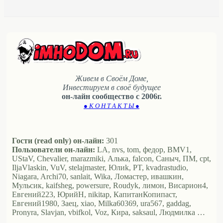
Живем в Своём Доме,
Инвестируем в своё будущее
он-лайн сообщество с 2006г.
● К О Н Т А К Т Ы ●
Гости (read only) он-лайн:
301
Пользователи он-лайн:
LA, nvs, tom, федор, BMV1,
UStaV, Chevalier, marazmiki, Алька, falcon, Саныч, ПМ, cpt,
IljaVlaskin, VuV, stelajmaster, Юлиk, PT, kvadrastudio,
Niagara, Archi70, sanlait, Wika, Ломастер, ивашкин,
Мульсик, kaifsheg, powersure, Roudyk, лимон, Висариoн4,
Евгений223, ЮрийН, nikitap, КапитанКопипаст,
Евгений1980, Заец, xiao, Milka60369, ura567, gaddag,
Pronyra, Slavjan, vbifkol, Voz, Кира, saksaul, Людмилка …