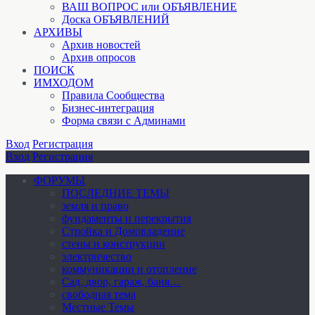
ВАШ ВОПРОС или ОБЪЯВЛЕНИЕ
Доска ОБЪЯВЛЕНИЙ
АРХИВЫ
Архив новостей
Архив опросов
ПОИСК
ИМХОДОМ
Правила Сообщества
Бизнес-интеграция
Форма связи с Админами
Вход
Регистрация
Вход
Регистрация
ФОРУМЫ
ПОСЛЕДНИЕ ТЕМЫ
земля и право
фундаменты и перекрытия
Стройка и Домовладение
стены и конструкции
электричество
коммуникации и отопление
Cад, двор, гараж, баня…
свободная тема
Местные Темы