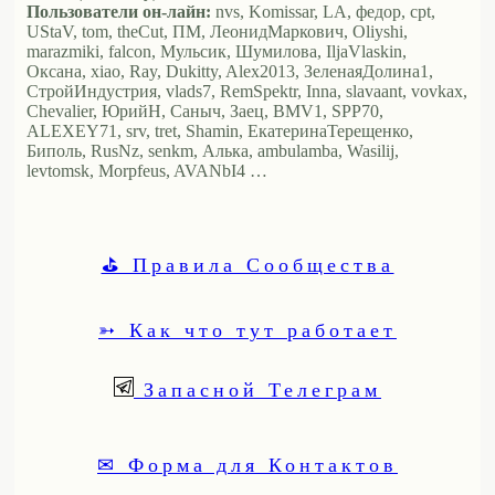
Пользователи он-лайн:
nvs, Komissar, LA, федор, cpt,
UStaV, tom, theCut, ПМ, ЛеонидМаркович, Oliyshi,
marazmiki, falcon, Мульсик, Шумилова, IljaVlaskin,
Оксана, xiao, Ray, Dukitty, Alex2013, ЗеленаяДолина1,
СтройИндустрия, vlads7, RemSpektr, Inna, slavaant, vovkax,
Chevalier, ЮрийН, Саныч, Заец, BMV1, SPP70,
ALEXEY71, srv, tret, Shamin, ЕкатеринаТерещенко,
Биполь, RusNz, senkm, Алька, ambulamba, Wasilij,
levtomsk, Morpfeus, AVANbI4 …
⛳ Правила Сообщества
➳ Как что тут работает
Запасной Телеграм
✉ Форма для Контактов