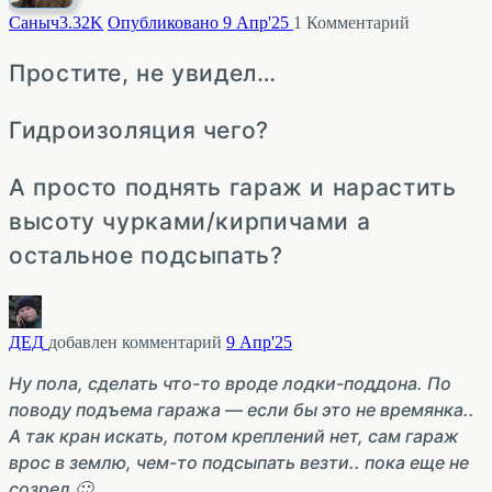
Саныч
3.32K
Опубликовано 9 Апр'25
1
Комментарий
Простите, не увидел…
Гидроизоляция чего?
А просто поднять гараж и нарастить
высоту чурками/кирпичами а
остальное подсыпать?
ДЕД
добавлен комментарий
9 Апр'25
Ну пола, сделать что-то вроде лодки-поддона. По
поводу подъема гаража — если бы это не времянка..
А так кран искать, потом креплений нет, сам гараж
врос в землю, чем-то подсыпать везти.. пока еще не
созрел 🙂