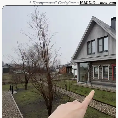
* Пропустили? Следуйте в
И.М.Х.О. - тех-чат