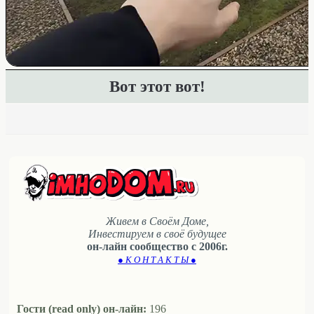
Вот этот вот!
Живем в Своём Доме,
Инвестируем в своё будущее
он-лайн сообщество с 2006г.
● К О Н Т А К Т Ы ●
Гости (read only) он-лайн:
196