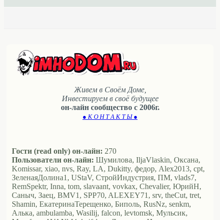
Живем в Своём Доме,
Инвестируем в своё будущее
он-лайн сообщество с 2006г.
● К О Н Т А К Т Ы ●
Гости (read only) он-лайн:
270
Пользователи он-лайн:
Шумилова, IljaVlaskin, Оксана,
Komissar, xiao, nvs, Ray, LA, Dukitty, федор, Alex2013, cpt,
ЗеленаяДолина1, UStaV, СтройИндустрия, ПМ, vlads7,
RemSpektr, Inna, tom, slavaant, vovkax, Chevalier, ЮрийН,
Саныч, Заец, BMV1, SPP70, ALEXEY71, srv, theCut, tret,
Shamin, ЕкатеринаТерещенко, Биполь, RusNz, senkm,
Алька, ambulamba, Wasilij, falcon, levtomsk, Мульсик,