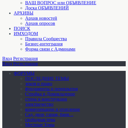
ВАШ ВОПРОС или ОБЪЯВЛЕНИЕ
Доска ОБЪЯВЛЕНИЙ
АРХИВЫ
Архив новостей
Архив опросов
ПОИСК
ИМХОДОМ
Правила Сообщества
Бизнес-интеграция
Форма связи с Админами
Вход
Регистрация
Вход
Регистрация
ФОРУМЫ
ПОСЛЕДНИЕ ТЕМЫ
земля и право
фундаменты и перекрытия
Стройка и Домовладение
стены и конструкции
электричество
коммуникации и отопление
Cад, двор, гараж, баня…
свободная тема
Местные Темы