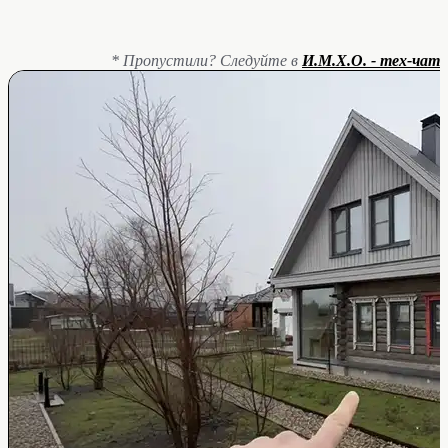
* Пропустили? Следуйте в
И.М.Х.О. - тех-чат