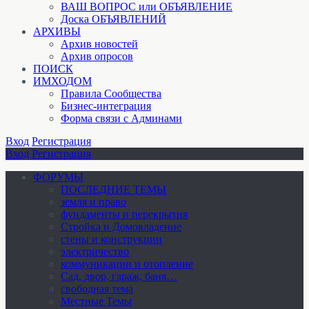
ВАШ ВОПРОС или ОБЪЯВЛЕНИЕ
Доска ОБЪЯВЛЕНИЙ
АРХИВЫ
Архив новостей
Архив опросов
ПОИСК
ИМХОДОМ
Правила Сообщества
Бизнес-интеграция
Форма связи с Админами
Вход
Регистрация
Вход
Регистрация
ФОРУМЫ
ПОСЛЕДНИЕ ТЕМЫ
земля и право
фундаменты и перекрытия
Стройка и Домовладение
стены и конструкции
электричество
коммуникации и отопление
Cад, двор, гараж, баня…
свободная тема
Местные Темы