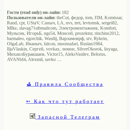
Гости (read only) он-лайн:
182
Пользователи он-лайн:
theCut, федор, tom, ПМ, Komissar,
Rand, cpt, UStaV, Саныч, LA, nvs, tret, levtomsk, sergei82,
MIke, slavag71sibmailcom, Электромонтажник, Komfort,
Мульсик, ИгорьБ, ngs54, Моисей, prozektor, rinchine2012,
barmaleo, egorchik, Wasilij, Варламоврф, srv, Rykein,
OlgaLab, Иваныч, falcon, moonsafari, Ruslan1984,
IljaVlaskin, Сергей, vovkax, лимон, SilverOkorok, lisyaga,
МихаилБуракшаев, Victor15, AleksVasilev, Belorus,
AVANbI4, Alexmil, savko …
⛳ Правила Сообщества
➳ Как что тут работает
Запасной Телеграм