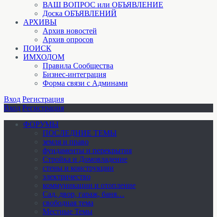
ВАШ ВОПРОС или ОБЪЯВЛЕНИЕ
Доска ОБЪЯВЛЕНИЙ
АРХИВЫ
Архив новостей
Архив опросов
ПОИСК
ИМХОДОМ
Правила Сообщества
Бизнес-интеграция
Форма связи с Админами
Вход
Регистрация
Вход
Регистрация
ФОРУМЫ
ПОСЛЕДНИЕ ТЕМЫ
земля и право
фундаменты и перекрытия
Стройка и Домовладение
стены и конструкции
электричество
коммуникации и отопление
Cад, двор, гараж, баня…
свободная тема
Местные Темы