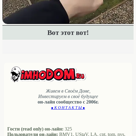
Вот этот вот!
Живем в Своём Доме,
Инвестируем в своё будущее
он-лайн сообщество с 2006г.
● К О Н Т А К Т Ы ●
Гости (read only) он-лайн:
325
Пользователи он-лайн:
BMV1, UStaV, LA, cpt, tom, nvs,