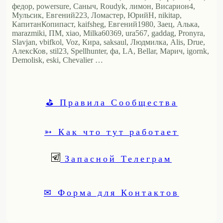
федор, powersure, Саныч, Roudyk, лимон, Висариoн4,
Мульсик, Евгений223, Ломастер, ЮрийН, nikitap,
КапитанКопипаст, kaifsheg, Евгений1980, Заец, Алька,
marazmiki, ПМ, xiao, Milka60369, ura567, gaddag, Pronyra,
Slavjan, vbifkol, Voz, Кира, saksaul, Людмилка, Alis, Drue,
АлексКов, stil23, Spellhunter, фа, LA, Bellar, Марич, igornk,
Demolisk, eski, Chevalier …
⛳ Правила Сообщества
➳ Как что тут работает
Запасной Телеграм
✉ Форма для Контактов