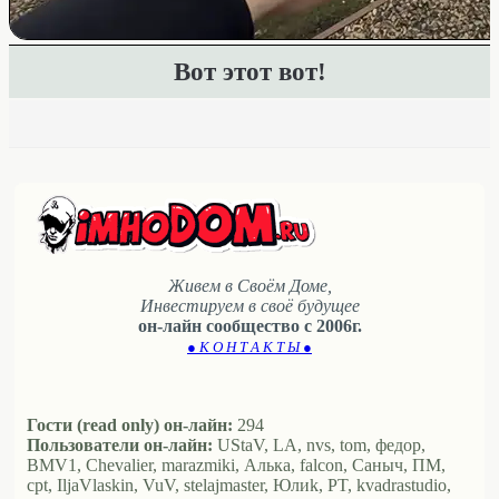
Вот этот вот!
Живем в Своём Доме,
Инвестируем в своё будущее
он-лайн сообщество с 2006г.
● К О Н Т А К Т Ы ●
Гости (read only) он-лайн:
294
Пользователи он-лайн:
UStaV, LA, nvs, tom, федор,
BMV1, Chevalier, marazmiki, Алька, falcon, Саныч, ПМ,
cpt, IljaVlaskin, VuV, stelajmaster, Юлиk, PT, kvadrastudio,