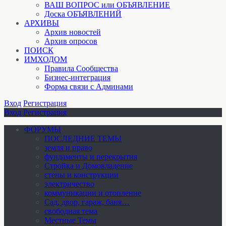
ВАШ ВОПРОС или ОБЪЯВЛЕНИЕ
Доска ОБЪЯВЛЕНИЙ
АРХИВЫ
Архив новостей
Архив опросов
ПОИСК
ИМХОДОМ
Правила Сообщества
Бизнес-интеграция
Форма связи с Админами
Вход
Регистрация
Вход
Регистрация
ФОРУМЫ
ПОСЛЕДНИЕ ТЕМЫ
земля и право
фундаменты и перекрытия
Стройка и Домовладение
стены и конструкции
электричество
коммуникации и отопление
Cад, двор, гараж, баня…
свободная тема
Местные Темы