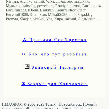
Niagara, Archi70, sanlait, Wika, Ломастер, ивашкин,
Мульсик, kaifsheg, powersure, Roudyk, лимон, Висариoн4,
Евгений223, ЮрийН, nikitap, КапитанКопипаст,
Евгений1980, Заец, xiao, Milka60369, ura567, gaddag,
Pronyra, Slavjan, vbifkol, Voz, Кира, saksaul, Людмилка …
⛳ Правила Сообщества
➳ Как что тут работает
Запасной Телеграм
✉ Форма для Контактов
ИМХОДОМ ©
2006-2025
Томск - Новосибирск. Полный
функционал сайта виден только зарегистрированным