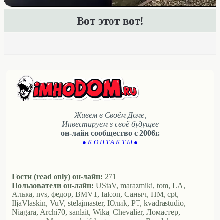
Вот этот вот!
Живем в Своём Доме,
Инвестируем в своё будущее
он-лайн сообщество с 2006г.
● К О Н Т А К Т Ы ●
Гости (read only) он-лайн:
271
Пользователи он-лайн:
UStaV, marazmiki, tom, LA,
Алька, nvs, федор, BMV1, falcon, Саныч, ПМ, cpt,
IljaVlaskin, VuV, stelajmaster, Юлиk, PT, kvadrastudio,
Niagara, Archi70, sanlait, Wika, Chevalier, Ломастер,