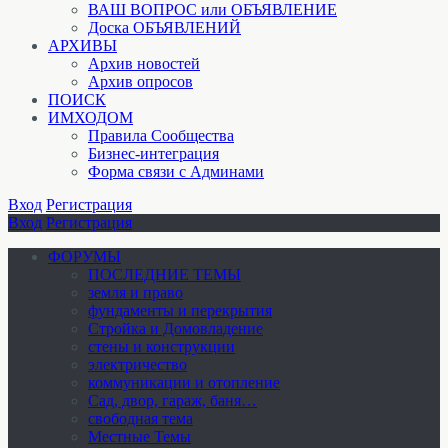
ВАШ ВОПРОС или ОБЪЯВЛЕНИЕ
Доска ОБЪЯВЛЕНИЙ
АРХИВЫ
Архив новостей
Архив опросов
ПОИСК
ИМХОДОМ
Правила Сообщества
Бизнес-интеграция
Форма связи с Админами
Вход
Регистрация
Вход
Регистрация
ФОРУМЫ
ПОСЛЕДНИЕ ТЕМЫ
земля и право
фундаменты и перекрытия
Стройка и Домовладение
стены и конструкции
электричество
коммуникации и отопление
Cад, двор, гараж, баня…
свободная тема
Местные Темы