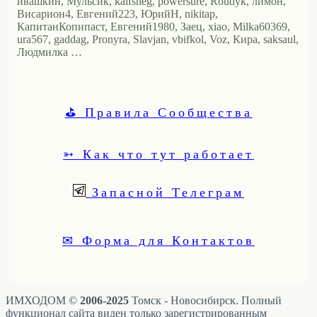
ивашкин, Мульсик, kaifsheg, powersure, Roudyk, лимон,
Висариoн4, Евгений223, ЮрийН, nikitap,
КапитанКопипаст, Евгений1980, Заец, xiao, Milka60369,
ura567, gaddag, Pronyra, Slavjan, vbifkol, Voz, Кира, saksaul,
Людмилка …
⛳ Правила Сообщества
➳ Как что тут работает
Запасной Телеграм
✉ Форма для Контактов
ИМХОДОМ ©
2006-2025
Томск - Новосибирск. Полный
функционал сайта виден только зарегистрированным