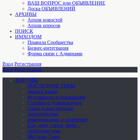
ВАШ ВОПРОС или ОБЪЯВЛЕНИЕ
Доска ОБЪЯВЛЕНИЙ
АРХИВЫ
Архив новостей
Архив опросов
ПОИСК
ИМХОДОМ
Правила Сообщества
Бизнес-интеграция
Форма связи с Админами
Вход
Регистрация
Вход
Регистрация
ФОРУМЫ
ПОСЛЕДНИЕ ТЕМЫ
земля и право
фундаменты и перекрытия
Стройка и Домовладение
стены и конструкции
электричество
коммуникации и отопление
Cад, двор, гараж, баня…
свободная тема
Местные Темы