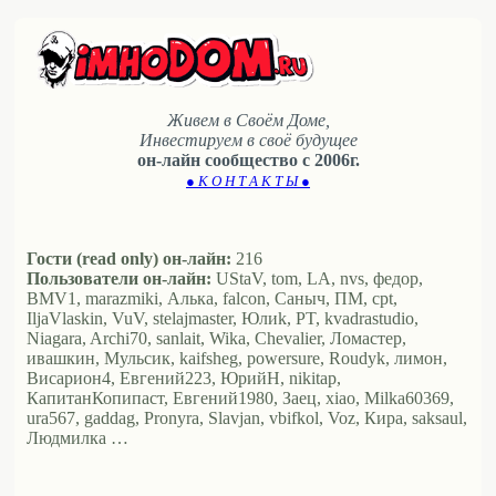
Живем в Своём Доме,
Инвестируем в своё будущее
он-лайн сообщество с 2006г.
● К О Н Т А К Т Ы ●
Гости (read only) он-лайн:
216
Пользователи он-лайн:
UStaV, tom, LA, nvs, федор,
BMV1, marazmiki, Алька, falcon, Саныч, ПМ, cpt,
IljaVlaskin, VuV, stelajmaster, Юлиk, PT, kvadrastudio,
Niagara, Archi70, sanlait, Wika, Chevalier, Ломастер,
ивашкин, Мульсик, kaifsheg, powersure, Roudyk, лимон,
Висариoн4, Евгений223, ЮрийН, nikitap,
КапитанКопипаст, Евгений1980, Заец, xiao, Milka60369,
ura567, gaddag, Pronyra, Slavjan, vbifkol, Voz, Кира, saksaul,
Людмилка …