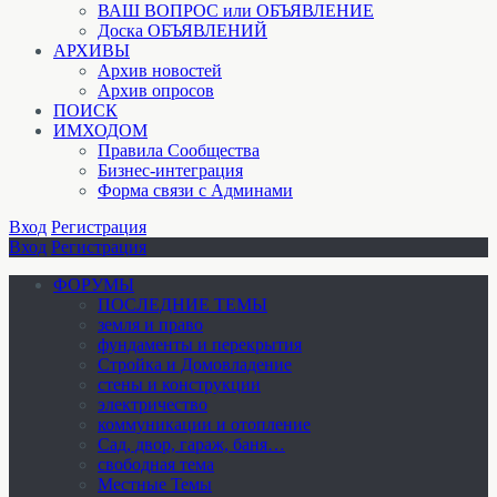
ВАШ ВОПРОС или ОБЪЯВЛЕНИЕ
Доска ОБЪЯВЛЕНИЙ
АРХИВЫ
Архив новостей
Архив опросов
ПОИСК
ИМХОДОМ
Правила Сообщества
Бизнес-интеграция
Форма связи с Админами
Вход
Регистрация
Вход
Регистрация
ФОРУМЫ
ПОСЛЕДНИЕ ТЕМЫ
земля и право
фундаменты и перекрытия
Стройка и Домовладение
стены и конструкции
электричество
коммуникации и отопление
Cад, двор, гараж, баня…
свободная тема
Местные Темы