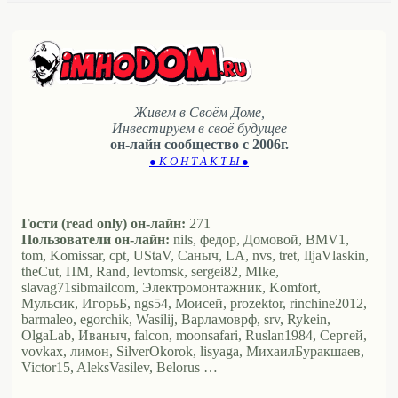
Живем в Своём Доме,
Инвестируем в своё будущее
он-лайн сообщество с 2006г.
● К О Н Т А К Т Ы ●
Гости (read only) он-лайн:
271
Пользователи он-лайн:
nils, федор, Домовой, BMV1,
tom, Komissar, cpt, UStaV, Саныч, LA, nvs, tret, IljaVlaskin,
theCut, ПМ, Rand, levtomsk, sergei82, MIke,
slavag71sibmailcom, Электромонтажник, Komfort,
Мульсик, ИгорьБ, ngs54, Моисей, prozektor, rinchine2012,
barmaleo, egorchik, Wasilij, Варламоврф, srv, Rykein,
OlgaLab, Иваныч, falcon, moonsafari, Ruslan1984, Сергей,
vovkax, лимон, SilverOkorok, lisyaga, МихаилБуракшаев,
Victor15, AleksVasilev, Belorus …