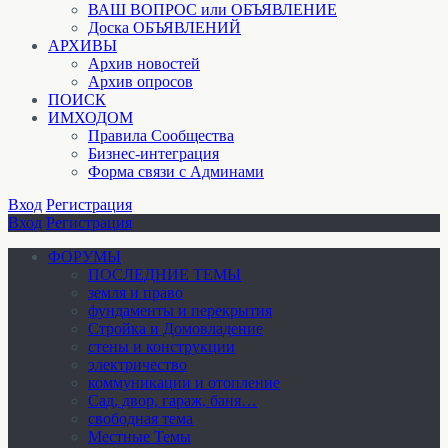
ВАШ ВОПРОС или ОБЪЯВЛЕНИЕ
Доска ОБЪЯВЛЕНИЙ
АРХИВЫ
Архив новостей
Архив опросов
ПОИСК
ИМХОДОМ
Правила Сообщества
Бизнес-интеграция
Форма связи с Админами
Вход
Регистрация
Вход
Регистрация
ФОРУМЫ
ПОСЛЕДНИЕ ТЕМЫ
земля и право
фундаменты и перекрытия
Стройка и Домовладение
стены и конструкции
электричество
коммуникации и отопление
Cад, двор, гараж, баня…
свободная тема
Местные Темы