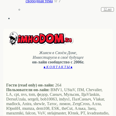
свободная тема
☆ 7 ´
12 лет
Живем в Своём Доме,
Инвестируем в своё будущее
он-лайн сообщество с 2006г.
● К О Н Т А К Т Ы ●
Гости (read only) он-лайн:
264
Пользователи он-лайн:
BMV1, UStaV, ПМ, Chevalier,
LA, cpt, nvs, tom, федор, Саныч, Мульсик, IljaVlaskin,
DersuUzala, sergeli, bob10063, indys1, ПалСаныч, Vlakar,
madlock, Anira, shewle, Татос, лимон, ZergCross, Алла,
ЮрийН, mumza, dem108, ESK, theCut, Алька, Заец,
marazmiki, falcon, VuV, stelajmaster, Юлиk, PT, kvadrastudio,