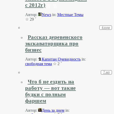
с 2012г)
1
2
Автор:
News
in:
Местные Темы
☆ 29 ´
4 года
Рассказ деревенского
экскаваторщика про
бизнес
Автор:
Капитан Очевидность
in:
свободная тема
☆ 2 ´
7 лет
Что б не ездить на
работу — вот такие
будки с полным
фаршем
Автор:
День за днем
in: