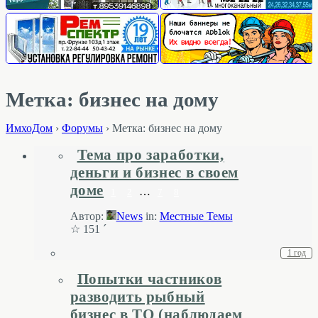
Метка: бизнес на дому
ИмхоДом
›
Форумы
›
Метка: бизнес на дому
Тема про заработки,
деньги и бизнес в своем
доме
…
1
2
7
8
Автор:
News
in:
Местные Темы
☆ 151 ´
1 год
Попытки частников
разводить рыбный
бизнес в ТО (наблюдаем