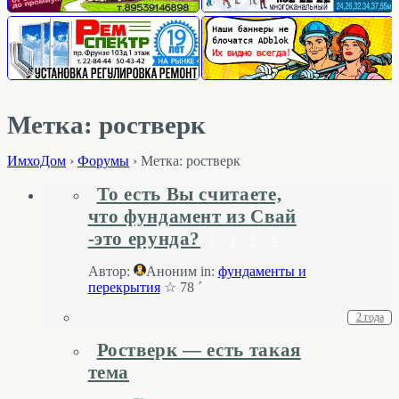
Метка: ростверк
ИмхоДом
›
Форумы
›
Метка: ростверк
То есть Вы считаете,
что фундамент из Свай
-это ерунда?
1
2
3
4
Автор:
Аноним
in:
фундаменты и
перекрытия
☆ 78 ´
2 года
Ростверк — есть такая
тема