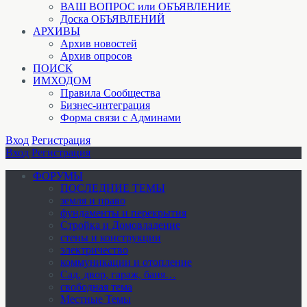
ВАШ ВОПРОС или ОБЪЯВЛЕНИЕ
Доска ОБЪЯВЛЕНИЙ
АРХИВЫ
Архив новостей
Архив опросов
ПОИСК
ИМХОДОМ
Правила Сообщества
Бизнес-интеграция
Форма связи с Админами
Вход
Регистрация
Вход
Регистрация
ФОРУМЫ
ПОСЛЕДНИЕ ТЕМЫ
земля и право
фундаменты и перекрытия
Стройка и Домовладение
стены и конструкции
электричество
коммуникации и отопление
Cад, двор, гараж, баня…
свободная тема
Местные Темы