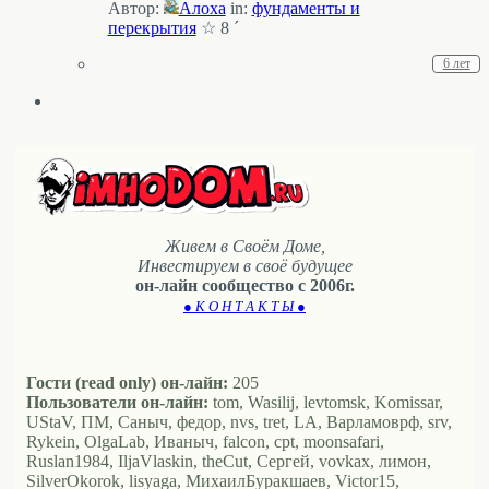
Автор:
Алоха
in:
фундаменты и
перекрытия
☆ 8 ´
6 лет
Живем в Своём Доме,
Инвестируем в своё будущее
он-лайн сообщество с 2006г.
● К О Н Т А К Т Ы ●
Гости (read only) он-лайн:
205
Пользователи он-лайн:
tom, Wasilij, levtomsk, Komissar,
UStaV, ПМ, Саныч, федор, nvs, tret, LA, Варламоврф, srv,
Rykein, OlgaLab, Иваныч, falcon, cpt, moonsafari,
Ruslan1984, IljaVlaskin, theCut, Сергей, vovkax, лимон,
SilverOkorok, lisyaga, МихаилБуракшаев, Victor15,