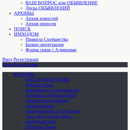
ВАШ ВОПРОС или ОБЪЯВЛЕНИЕ
Доска ОБЪЯВЛЕНИЙ
АРХИВЫ
Архив новостей
Архив опросов
ПОИСК
ИМХОДОМ
Правила Сообщества
Бизнес-интеграция
Форма связи с Админами
Вход
Регистрация
Вход
Регистрация
ФОРУМЫ
ПОСЛЕДНИЕ ТЕМЫ
земля и право
фундаменты и перекрытия
Стройка и Домовладение
стены и конструкции
электричество
коммуникации и отопление
Cад, двор, гараж, баня…
свободная тема
Местные Темы