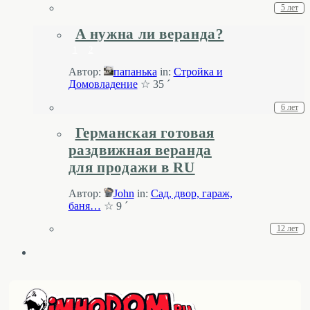
5 лет
А нужна ли веранда?
1
2
Автор:
папанькa
in:
Стройка и
Домовладение
☆ 35 ´
6 лет
Германская готовая
раздвижная веранда
для продажи в RU
Автор:
John
in:
Cад, двор, гараж,
баня…
☆ 9 ´
12 лет