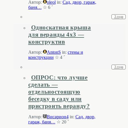
Автор:
oleol
in:
Cад, двор, гараж,
баня…
☆ 6 ´
3 года
Односкатная крыша
для веранды 4х3 —
конструктив
Автор:
AntonS
in:
стены и
конструкции
☆ 4 ´
3 года
ОПРОС: что лучше
сделать —
отдельностоящую
беседку в саду или
пристроить веранду?
Автор:
Висариoн4
in:
Cад, двор,
гараж, баня…
☆ 20 ´