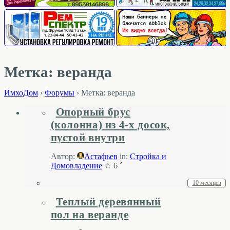
Метка: веранда
ИмхоДом
›
Форумы
›
Метка: веранда
Опорный брус
(колонна) из 4-х досок,
пустой внутри
Автор:
Астафьев
in:
Стройка и
Домовладение
☆ 6 ´
10 месяцев
Теплый деревянный
пол на веранде