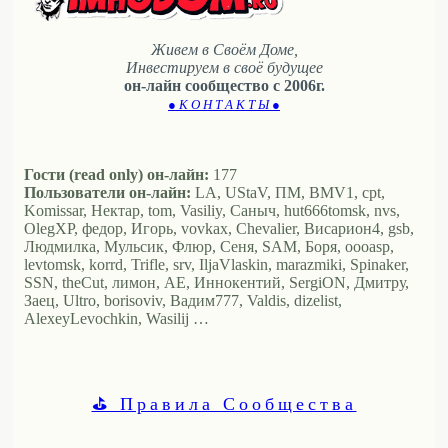
Живем в Своём Доме,
Инвестируем в своё будущее
он-лайн сообщество с 2006г.
● К О Н Т А К Т Ы ●
Гости (read only) он-лайн:
177
Пользователи он-лайн:
LA, UStaV, ПМ, BMV1, cpt,
Komissar, Нектар, tom, Vasiliy, Саныч, hut666tomsk, nvs,
OlegXP, федор, Игорь, vovkax, Chevalier, Висариoн4, gsb,
Людмилка, Мульсик, Флюр, Сеня, SAM, Боря, oooasp,
levtomsk, korrd, Trifle, srv, IljaVlaskin, marazmiki, Spinaker,
SSN, theCut, лимон, АЕ, Иннокентий, SergiON, Дмитру,
Заец, Ultro, borisoviv, Вадим777, Valdis, dizelist,
AlexeyLevochkin, Wasilij …
⛳ Правила Сообщества