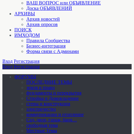
ВАШ ВОПРОС или ОБЪЯВЛЕНИЕ
Доска ОБЪЯВЛЕНИЙ
АРХИВЫ
Архив новостей
Архив опросов
ПОИСК
ИМХОДОМ
Правила Сообщества
Бизнес-интеграция
Форма связи с Админами
Вход
Регистрация
Вход
Регистрация
ФОРУМЫ
ПОСЛЕДНИЕ ТЕМЫ
земля и право
фундаменты и перекрытия
Стройка и Домовладение
стены и конструкции
электричество
коммуникации и отопление
Cад, двор, гараж, баня…
свободная тема
Местные Темы