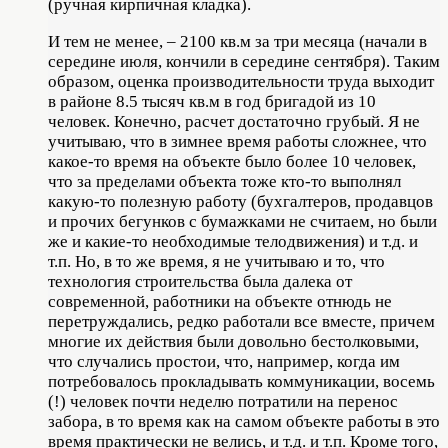
(ручная кирпичная кладка).
И тем не менее, – 2100 кв.м за три месяца (начали в
середине июля, кончили в середине сентября). Таким
образом, оценка производительности труда выходит
в районе 8.5 тысяч кв.м в год бригадой из 10
человек. Конечно, расчет достаточно грубый. Я не
учитываю, что в зимнее время работы сложнее, что
какое-то время на объекте было более 10 человек,
что за пределами объекта тоже кто-то выполнял
какую-то полезную работу (бухгалтеров, продавцов
и прочих бегунков с бумажками не считаем, но были
же и какие-то необходимые телодвижения) и т.д. и
т.п. Но, в то же время, я не учитываю и то, что
технология строительства была далека от
современной, работники на объекте отнюдь не
перетруждались, редко работали все вместе, причем
многие их действия были довольно бестолковыми,
что случались простои, что, например, когда им
потребовалось прокладывать коммуникации, восемь
(!) человек почти неделю потратили на перенос
забора, в то время как на самом объекте работы в это
время практически не велись, и т.д. и т.п. Кроме того,