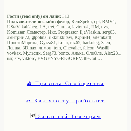
Гости (read only) он-лайн:
313
Пользователи он-лайн:
федор, RemSpektr, cpt, BMV1,
UStaV, kaifsheg, LA, tret, Саныч, levtomsk, ПМ, nvs,
Komissar, Ломастер, Икс, Progressor, IljaVlaskin, serg03,
дмитрий72, glpolina, rikkitikkitavi, ЮрийН, artemkaftf,
ПростоМарина, Gyrza81, Lotar, raz65, barkoleg, Заец,
Левша, 3Dmax, лимон, tom, Chevalier, falcon, Wasilij,
vovkax, Мульсик, Serg73, bonto, Алька, ОлеОле, Alex231,
usr, srv, viktorc, EVGENYGRIGOREV, theCut …
⛳ Правила Сообщества
➳ Как что тут работает
Запасной Телеграм