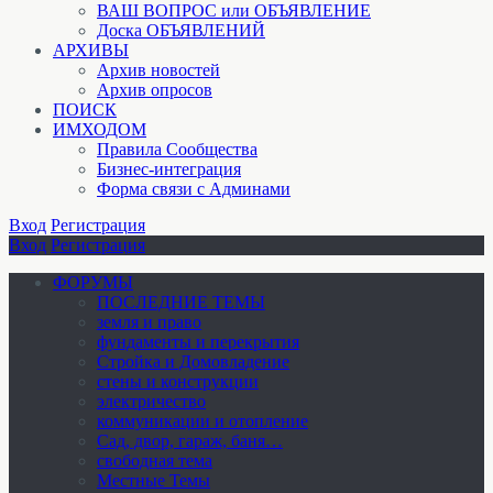
ВАШ ВОПРОС или ОБЪЯВЛЕНИЕ
Доска ОБЪЯВЛЕНИЙ
АРХИВЫ
Архив новостей
Архив опросов
ПОИСК
ИМХОДОМ
Правила Сообщества
Бизнес-интеграция
Форма связи с Админами
Вход
Регистрация
Вход
Регистрация
ФОРУМЫ
ПОСЛЕДНИЕ ТЕМЫ
земля и право
фундаменты и перекрытия
Стройка и Домовладение
стены и конструкции
электричество
коммуникации и отопление
Cад, двор, гараж, баня…
свободная тема
Местные Темы