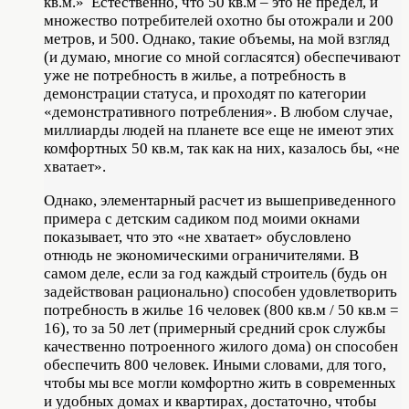
кв.м.» Естественно, что 50 кв.м – это не предел, и
множество потребителей охотно бы отожрали и 200
метров, и 500. Однако, такие объемы, на мой взгляд
(и думаю, многие со мной согласятся) обеспечивают
уже не потребность в жилье, а потребность в
демонстрации статуса, и проходят по категории
«демонстративного потребления». В любом случае,
миллиарды людей на планете все еще не имеют этих
комфортных 50 кв.м, так как на них, казалось бы, «не
хватает».
Однако, элементарный расчет из вышеприведенного
примера с детским садиком под моими окнами
показывает, что это «не хватает» обусловлено
отнюдь не экономическими ограничителями. В
самом деле, если за год каждый строитель (будь он
задействован рационально) способен удовлетворить
потребность в жилье 16 человек (800 кв.м / 50 кв.м =
16), то за 50 лет (примерный средний срок службы
качественно потроенного жилого дома) он способен
обеспечить 800 человек. Иными словами, для того,
чтобы мы все могли комфортно жить в современных
и удобных домах и квартирах, достаточно, чтобы