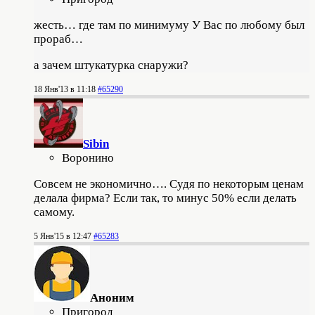
жесть… где там по минимуму У Вас по любому был
прораб…
а зачем штукатурка снаружи?
18 Янв'13 в 11:18
#65290
Sibin
Воронино
Совсем не экономично…. Судя по некоторым ценам
делала фирма? Если так, то минус 50% если делать
самому.
5 Янв'15 в 12:47
#65283
Аноним
Пригород