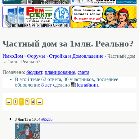
Частный дом за 1млн. Реально?
ИмхоДом
›
Форумы
›
Стройка и Домовладение
›
Частный дом
за 1млн. Реально?
Помечено:
бюджет
,
планирование
,
смета
В этой теме 62 ответа, 30 участников, последнее
обновление
8 лет
сделано
Незнайкин
.
←
1
2
3
4
→
3 Янв'13 в 10:54
#65285