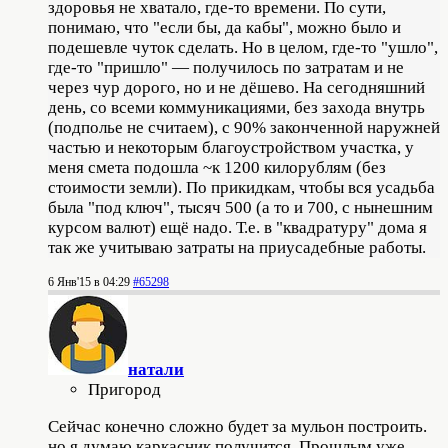
здоровья не хватало, где-то времени. По сути,
понимаю, что "если бы, да кабы", можно было и
подешевле чуток сделать. Но в целом, где-то "ушло",
где-то "пришло" — получилось по затратам и не
через чур дорого, но и не дёшево. На сегодняшний
день, со всеми коммуникациями, без захода внутрь
(подполье не считаем), с 90% законченной наружней
частью и некоторым благоустройством участка, у
меня смета подошла ~к 1200 килорублям (без
стоимости земли). По прикидкам, чтобы вся усадьба
была "под ключ", тысяч 500 (а то и 700, с нынешним
курсом валют) ещё надо. Т.е. в "квадратуру" дома я
так же учитываю затраты на приусадебные работы.
6 Янв'15 в 04:29
#65298
натали
Пригород
Сейчас конечно сложно будет за мульон построить.
но я думаю каркасник получится. Прошлым уже