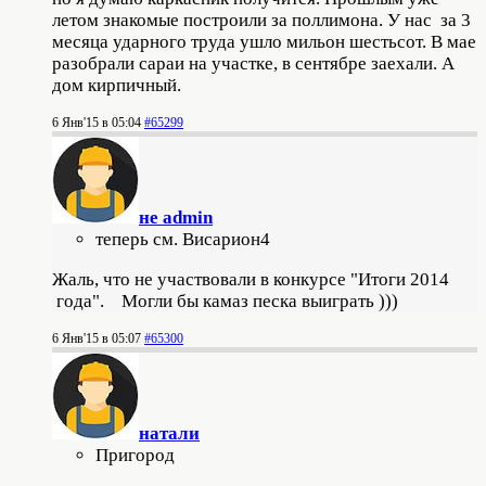
летом знакомые построили за поллимона. У нас за 3
месяца ударного труда ушло мильон шестьсот. В мае
разобрали сараи на участке, в сентябре заехали. А
дом кирпичный.
6 Янв'15 в 05:04
#65299
не admin
теперь см. Висариoн4
Жаль, что не участвовали в конкурсе "Итоги 2014
года". Могли бы камаз песка выиграть )))
6 Янв'15 в 05:07
#65300
натали
Пригород