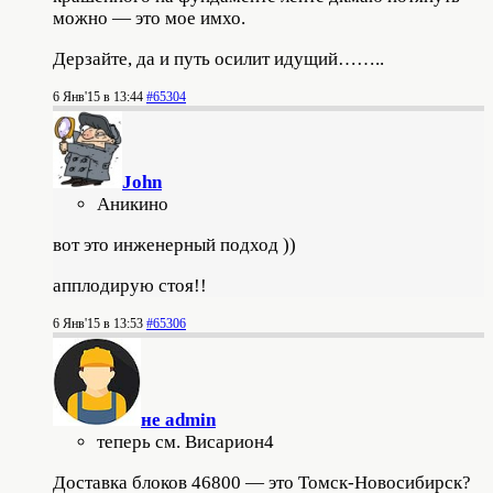
можно — это мое имхо.
Дерзайте, да и путь осилит идущий……..
6 Янв'15 в 13:44
#65304
John
Аникино
вот это инженерный подход ))
апплодирую стоя!!
6 Янв'15 в 13:53
#65306
не admin
теперь см. Висариoн4
Доставка блоков 46800 — это Томск-Новосибирск?