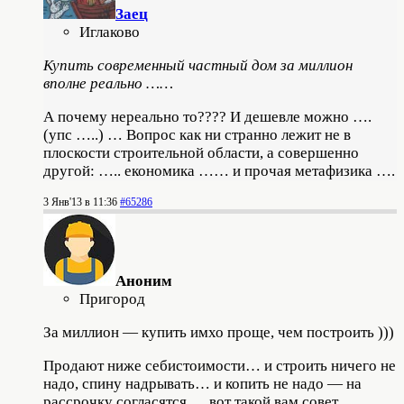
Заец
Иглаково
Купить современный частный дом за миллион
вполне реально ……
А почему нереально то???? И дешевле можно ….
(упс …..) … Вопрос как ни странно лежит не в
плоскости строительной области, а совершенно
другой: ….. економика ……
и прочая метафизика ….
3 Янв'13 в 11:36
#65286
Аноним
Пригород
За миллион — купить имхо проще, чем построить )))
Продают ниже себистоимости… и строить ничего не
надо, спину надрывать… и копить не надо — на
рассрочку согласятся…. вот такой вам совет