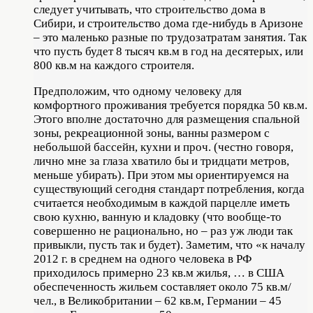
следует учитывать, что строительство дома в
Сибири, и строительство дома где-нибудь в Аризоне
– это маленько разные по трудозатратам занятия. Так
что пусть будет 8 тысяч кв.м в год на десятерых, или
800 кв.м на каждого строителя.
Предположим, что одному человеку для
комфортного проживания требуется порядка 50 кв.м.
Этого вполне достаточно для размещения спальной
зоны, рекреационной зоны, ванны размером с
небольшой бассейн, кухни и проч. (честно говоря,
лично мне за глаза хватило бы и тридцати метров,
меньше убирать). При этом мы ориентируемся на
существующий сегодня стандарт потребления, когда
считается необходимым в каждой парцелле иметь
свою кухню, ванную и кладовку (что вообще-то
совершенно не рационально, но – раз уж люди так
привыкли, пусть так и будет). Заметим, что «к началу
2012 г. в среднем на одного человека в РФ
приходилось примерно 23 кв.м жилья, … в США
обеспеченность жильем составляет около 75 кв.м/
чел., в Великобритании – 62 кв.м, Германии – 45