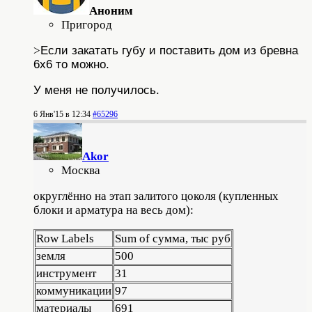
Аноним
Пригород
>
Если закатать губу и поставить дом из бревна
6х6 то можно.
У меня не получилось.
6 Янв'15 в 12:34
#65296
Akor
Москва
округлённо на этап залитого цоколя (купленных
блоки и арматура на весь дом):
Row Labels
Sum of сумма, тыс руб
земля
500
инструмент
31
коммуникации
97
материалы
691