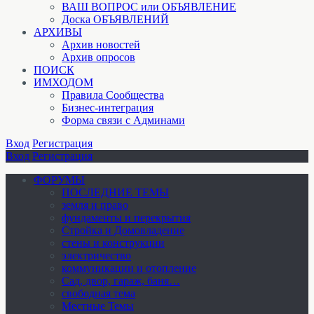
ВАШ ВОПРОС или ОБЪЯВЛЕНИЕ
Доска ОБЪЯВЛЕНИЙ
АРХИВЫ
Архив новостей
Архив опросов
ПОИСК
ИМХОДОМ
Правила Сообщества
Бизнес-интеграция
Форма связи с Админами
Вход
Регистрация
Вход
Регистрация
ФОРУМЫ
ПОСЛЕДНИЕ ТЕМЫ
земля и право
фундаменты и перекрытия
Стройка и Домовладение
стены и конструкции
электричество
коммуникации и отопление
Cад, двор, гараж, баня…
свободная тема
Местные Темы