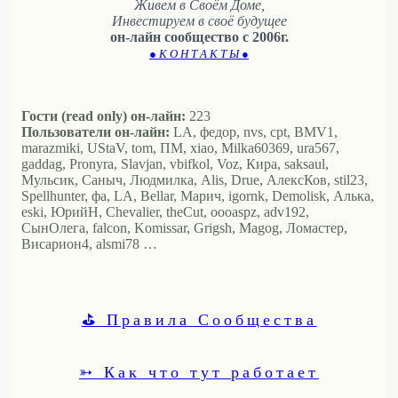
Живем в Своём Доме,
Инвестируем в своё будущее
он-лайн сообщество с 2006г.
● К О Н Т А К Т Ы ●
Гости (read only) он-лайн:
223
Пользователи он-лайн:
LA, федор, nvs, cpt, BMV1,
marazmiki, UStaV, tom, ПМ, xiao, Milka60369, ura567,
gaddag, Pronyra, Slavjan, vbifkol, Voz, Кира, saksaul,
Мульсик, Саныч, Людмилка, Alis, Drue, АлексКов, stil23,
Spellhunter, фа, LA, Bellar, Марич, igornk, Demolisk, Алька,
eski, ЮрийН, Chevalier, theCut, oooaspz, adv192,
СынОлега, falcon, Komissar, Grigsh, Magog, Ломастер,
Висариoн4, alsmi78 …
⛳ Правила Сообщества
➳ Как что тут работает