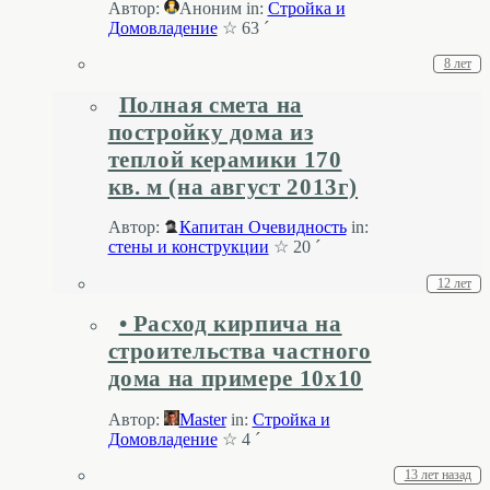
Автор:
Аноним
in:
Стройка и
Домовладение
☆ 63 ´
8 лет
Полная смета на
постройку дома из
теплой керамики 170
кв. м (на август 2013г)
Автор:
Капитан Очевидность
in:
стены и конструкции
☆ 20 ´
12 лет
• Расход кирпича на
строительства частного
дома на примере 10х10
Автор:
Master
in:
Стройка и
Домовладение
☆ 4 ´
13 лет назад