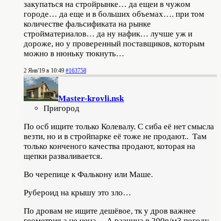
закупаться на стройрынке… да ещеи в чужом
городе… да еще и в больших объемах…. при том
количестве фальсификата на рынке
стройматериалов… да ну нафик… лучше уж и
дороже, но у проверенный поставщиков, которым
можно в нюньку тюкнуть…
2 Янв'19 в 10:49
#163758
Master-krovli.nsk
Пригород
По осб ищите только Колевалу. С сиба её нет смысла
везти, но и в стройпарке её тоже не продают.. Там
только конченого качества продают, которая на
щепки разваливается.
Во черепице к Фалькону или Маше.
Рубероид на крышу это зло…
По дровам не ищите дешёвое, тк у дров важнее
геометрия а не цена… А разница в 200р/м3 погоду