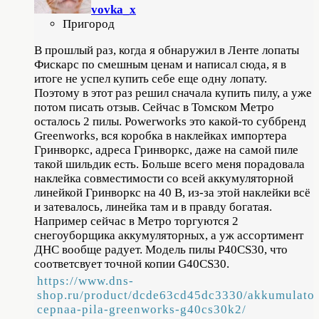
vovka_x
Пригород
В прошлый раз, когда я обнаружил в Ленте лопаты
Фискарс по смешным ценам и написал сюда, я в
итоге не успел купить себе еще одну лопату.
Поэтому в этот раз решил сначала купить пилу, а уже
потом писать отзыв. Сейчас в Томском Метро
осталось 2 пилы. Powerworks это какой-то суббренд
Greenworks, вся коробка в наклейках импортера
Гринворкс, адреса Гринворкс, даже на самой пиле
такой шильдик есть. Больше всего меня порадовала
наклейка совместимости со всей аккумуляторной
линейкой Гринворкс на 40 В, из-за этой наклейки всё
и затевалось, линейка там и в правду богатая.
Например сейчас в Метро торгуются 2
снегоуборщика аккумуляторных, а уж ассортимент
ДНС вообще радует. Модель пилы P40CS30, что
соответсвует точной копии G40CS30.
https://www.dns-
shop.ru/product/dcde63cd45dc3330/akkumulator
cepnaa-pila-greenworks-g40cs30k2/