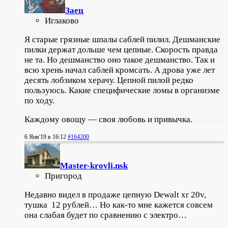
Заец
Иглаково
Я старые грязные шпалы саблей пилил. Дешманские
пилки держат дольше чем цепные. Скорость правда
не та. Но дешманство оно такое дешманство. Так и
всю хрень начал саблей кромсать. А дрова уже лет
десять лобзиком херачу. Цепной пилой редко
пользуюсь. Какие специфические ломы в организме
по ходу.
Каждому овощу — своя любовь и привычка.
6 Янв'19 в 16:12
#164200
Master-krovli.nsk
Пригород
Недавно видел в продаже цепную Dewalt xr 20v,
тушка 12 рублей… Но как-то мне кажется совсем
она слабая будет по сравнению с электро…