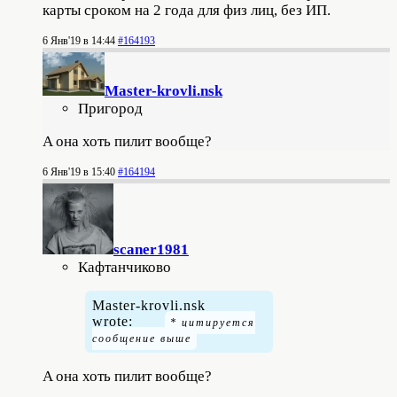
карты сроком на 2 года для физ лиц, без ИП.
6 Янв'19 в 14:44
#164193
Master-krovli.nsk
Пригород
A она хоть пилит вообще?
6 Янв'19 в 15:40
#164194
scaner1981
Кафтанчиково
Master-krovli.nsk
wrote:
A она хоть пилит вообще?