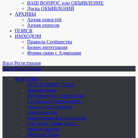
ВАШ ВОПРОС или ОБЪЯВЛЕНИЕ
Доска ОБЪЯВЛЕНИЙ
АРХИВЫ
Архив новостей
Архив опросов
ПОИСК
ИМХОДОМ
Правила Сообщества
Бизнес-интеграция
Форма связи с Админами
Вход
Регистрация
Вход
Регистрация
ФОРУМЫ
ПОСЛЕДНИЕ ТЕМЫ
земля и право
фундаменты и перекрытия
Стройка и Домовладение
стены и конструкции
электричество
коммуникации и отопление
Cад, двор, гараж, баня…
свободная тема
Местные Темы