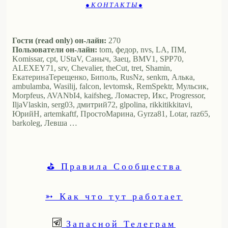
● К О Н Т А К Т Ы ●
Гости (read only) он-лайн:
270
Пользователи он-лайн:
tom, федор, nvs, LA, ПМ,
Komissar, cpt, UStaV, Саныч, Заец, BMV1, SPP70,
ALEXEY71, srv, Chevalier, theCut, tret, Shamin,
ЕкатеринаТерещенко, Биполь, RusNz, senkm, Алька,
ambulamba, Wasilij, falcon, levtomsk, RemSpektr, Мульсик,
Morpfeus, AVANbI4, kaifsheg, Ломастер, Икс, Progressor,
IljaVlaskin, serg03, дмитрий72, glpolina, rikkitikkitavi,
ЮрийН, artemkaftf, ПростоМарина, Gyrza81, Lotar, raz65,
barkoleg, Левша …
⛳ Правила Сообщества
➳ Как что тут работает
Запасной Телеграм