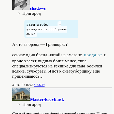
shadows
Пригород
Заец wrote:
А что за брэнд — Гринворкс?
сеичас один бренд -китай на амазоне
продают
и
вроде хвалят, видимо более менее, типа
специализируются на технике для сада, косилки
всякие, сучкорезы. Я вот к снегоуборщику еще
прицениваюсь…
4 Янв'19 в 07:48
#163759
Master-krovli.nsk
Пригород
Самый лучший китайский снегоуборщик это Huter.