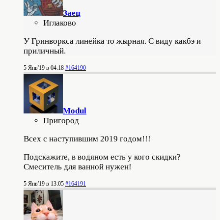
Заец
Иглаково
У Гринворкса линейка то жырная. С виду какбэ и
приличный.
5 Янв'19 в 04:18
#164190
Modul
Пригород
Всех с наступившим 2019 годом!!!
Подскажите, в водяном есть у кого скидки?
Смеситель для ванной нужен!
5 Янв'19 в 13:05
#164191