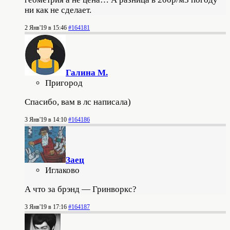
ни как не сделает.
2 Янв'19 в 15:46
#164181
Галина М.
Пригород
Спасибо, вам в лс написала)
3 Янв'19 в 14:10
#164186
Заец
Иглаково
А что за брэнд — Гринворкс?
3 Янв'19 в 17:16
#164187