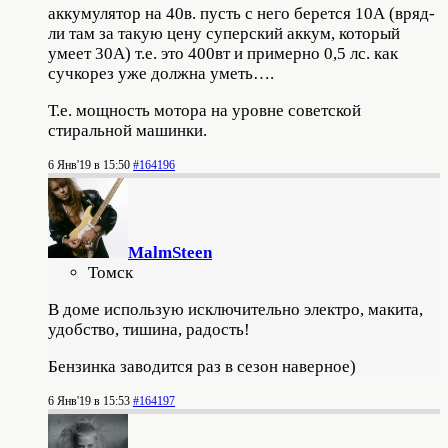
аккумулятор на 40в. пусть с него берется 10А (вряд-
ли там за такую цену суперский аккум, который
умеет 30А) т.е. это 400вт и примерно 0,5 лс. как
сучкорез уже должна уметь….
Т.е. мощность мотора на уровне советской
стиральной машинки.
6 Янв'19 в 15:50
#164196
MalmSteen
Томск
В доме использую исключительно электро, макита,
удобство, тишина, радость!
Бензинка заводится раз в сезон наверное)
6 Янв'19 в 15:53
#164197