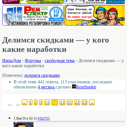
Делимся скидками — у кого
какие наработки
ИмхоДом
›
Форумы
›
свободная тема
›
Делимся скидками — у
кого какие наработки
Помечено:
делимся скидками
В этой теме 442 ответа, 113 участников, последнее
обновление
4 месяца
сделано
RemSpektr
.
←
1
2
3
11
12
13
21
22
23
→
…
…
2 Янв'19 в 02:12
#163755